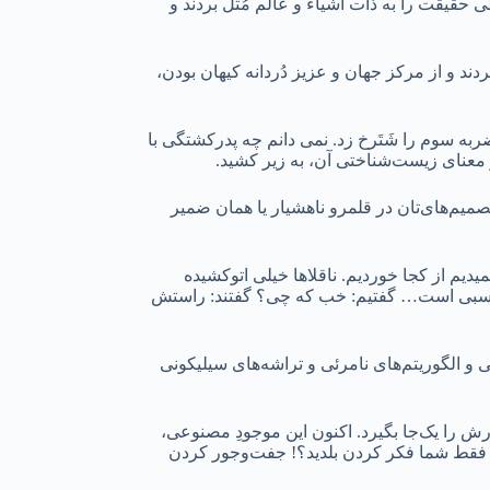
قیقت را به ذات اشیاء و عالم مُثُل بردند و
دند و از مرکز جهان و عزیز دُردانه کیهان بودن،
به سوم را شَتَرخ زد. نمی دانم چه پدرکشتگی با
 معنای زیست‌شناختی آن، به زیر کشید.
صمیم‌های‌تان در قلمرو ناهشیار یا همان ضمیر
دیم از کجا خوردیم. ناقلاها خیلی اتوکشیده
د، نسبی است… گفتیم: خب که چی؟ گفتند: راستش
ی و الگوریتم‌های نامرئی و تراشه‌های سیلیکونی
ش را یک‌جا بگیرد. اکنون این موجودِ مصنوعی،
دید فقط شما فکر کردن بلدید؟! جفت‌و‌جور کردن