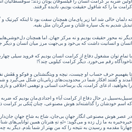
اولین ضربه بر کرامت انسان را فیلسوفان یونان زدند؛ سوفسطائیان انس
کرامت ما را که شاقول حقیقت بودیم، نادیده گرفتند.
ته دلمان خالی شد اما زیر پای‌مان همچنان سفت بود تا اینکه کپرنیک و گا
تبدیل شدیم به یک سیاره غلتان و سرگردان مثل بقیه.
دیگر نه محور حقیقت بودیم و نه مرکز جهان. اما همچنان دل‌خوشی‌هایی 
انسان و انسانیت داشت که بی‌خود و بی‌جهت مرز میان انسان و دیگر ج
با تمام توان مشغول دفاع از کرامت انسان بودیم که فروید سیلی چهارم ر
ناخودآگاه رقم می‌خورد. دیگر کرامت کیلویی چند؟!
تا بفهمیم حرف حساب او چیست، نیچه و ویتگنشتاین و فوکو و هَفَش نفر د
آمدند و گفتند افکار شما در محدودیت‌های زبانی‌تان شکل می‌گیرد و 
را بخواهید، ادعای کرامت، یک برساخت انسانی و توهمی اخلاقی و بازی
سبیل‌به‌سبیل در حال دفاع از کرامت آباء و اجدادی‌مان بودیم که ضربه 
که اسم خودشان را گذاشته‌اند هوش مصنوعی، چنان پٌتکی بر کرامت ذاتی 
در عصر هوش مصنوعی انگار جهانِ بی‌جان، شاخ به شاخِ جهانِ جان‌دار 
خیره‌خیره به ما زل زده و می‌گوید: «تَهِ تهِ هنرتان همین توانایی‌های 
چهارتا مقدمه و رسیدن به نتیجه را که من بهتر از شما بلدم. دیگر به چ