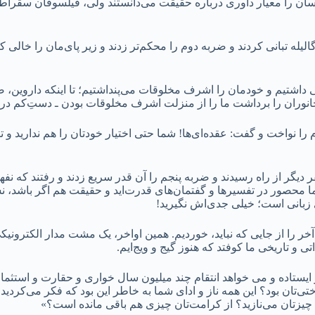
ان را معیار داوری درباره حقیقت می‌دانستند ولی، فیلسوفان سقراطی ح
لیله تبانی کردند و ضربه دوم را محکم‌تر زدند و زیر پای‌مان را خالی کر
داشتیم و خودمان را اشرف مخلوقات می‌پنداشتیم؛ تا اینکه داروین، ضر
انوران را برداشت ما را از منزلت اشرف مخلوقات بودن ـ دست‌ِکم در
ا نواخت و گفت: عقده‌ای‌ها! شما حتی اختیار خودتان را هم ندارید و ت
یگر از راه رسیدند و ضربه پنجم را آن قدر سریع زدند و رفتند که نفهمی
شما محصور در تفسیرها و گفتمان‌های قدرت‌‌اید و حقیقت هم اگر باش
 زبانی است؛ خیلی جدی‌اش نگیرید!
آخر را از جایی که نباید، خوردیم. همین اواخر، یک مشت مدار الکترونیک
و تاریخی ما کوفتد که هنوز گیج و ویج‌ایم.
ایستاده و می خواهد انتقام چند میلیون سال خواری و حقارت و استثمار
شناختی‌تان بود؟ این همه ناز و ادای شما به خاطر این بود که فکر می‌کر
ه چیزتان می‌نازید؟ از کرامت‌تان چیزی هم باقی مانده است؟»