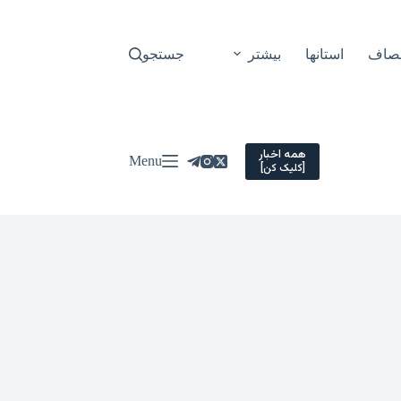
نصاف
استانها
بیشتر
جستجو
همه اخبار
Menu
[کلیک کن]