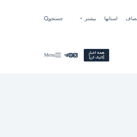
نصاف
استانها
بیشتر
جستجو
همه اخبار
Menu
[کلیک کن]