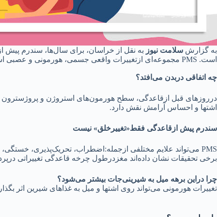
به گزارش
سلامت نیوز
است. PMS مجموعه‌ای ازتغییرات واقعی جسمی، هورمونی و عصبی است که می‌تواند روی خلق‌وخو، خواب، تمرکز و حتی درد بدن اثربگذارد.
چه اتفاقی دربدن می‌افتد؟
درروزهای قبل ازقاعدگی، سطح هورمون‌های استروژن و پروژسترون تغییر
اشتها و احساس آرامش نقش دارد.
سندرم پیش ازقاعدگی فقط«تغییرخلق» نیست
PMS می‌تواند علایم مختلفی ازجمله:اضطراب، تحریک‌پذیری، خستگی، نفخ، سردرد، دردسینه و اختلال خواب ایجاد کند.دربرخی افراد، این علایم شدیدترمی‌شود وکیفیت زندگی را مختل می‌کند.
برخی تحقیقات نشان داده‌اند مغزدرطول چرخه قاعدگی تغییراتی درپرد
چرا دراین برهه میل به شیرینی‌جات بیشتر می‌شود؟
تغییرات هورمونی می‌تواند روی اشتها و میل به غذاهای شیرین اثر بگذارد