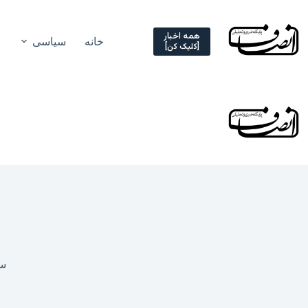
Ski
t
conten
همه اخبار
خانه
سیاسی
[کلیک کن]
سه ش