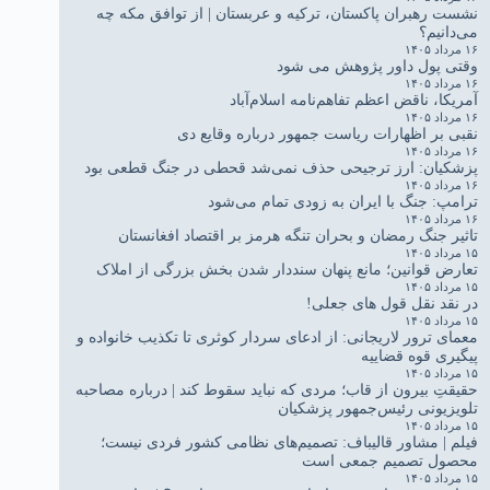
نشست رهبران پاکستان، ترکیه و عربستان | از توافق مکه چه
می‌دانیم؟
۱۶ مرداد ۱۴۰۵
وقتی پول داور پژوهش می شود
۱۶ مرداد ۱۴۰۵
آمریکا، ناقض اعظم تفاهم‌نامه اسلام‌آباد
۱۶ مرداد ۱۴۰۵
نقبی بر اظهارات ریاست جمهور درباره وقایع دی
۱۶ مرداد ۱۴۰۵
پزشکیان: ارز ترجیحی حذف نمی‌شد قحطی در جنگ قطعی بود
۱۶ مرداد ۱۴۰۵
ترامپ: جنگ با ایران به زودی تمام می‌شود
۱۶ مرداد ۱۴۰۵
تاثیر جنگ رمضان و بحران تنگه هرمز بر اقتصاد افغانستان
۱۵ مرداد ۱۴۰۵
تعارض قوانین؛ مانع پنهان سنددار شدن بخش بزرگی از املاک
۱۵ مرداد ۱۴۰۵
در نقد نقل قول های جعلی!
۱۵ مرداد ۱۴۰۵
معمای ترور لاریجانی: از ادعای سردار کوثری تا تکذیب خانواده و
پیگیری قوه قضاییه
۱۵ مرداد ۱۴۰۵
حقیقتِ بیرون از قاب؛ مردی که نباید سقوط کند | درباره مصاحبه
تلویزیونی رئیس‌جمهور پزشکیان
۱۵ مرداد ۱۴۰۵
فیلم | مشاور قالیباف: تصمیم‌های نظامی کشور فردی نیست؛
محصول تصمیم جمعی است
۱۵ مرداد ۱۴۰۵