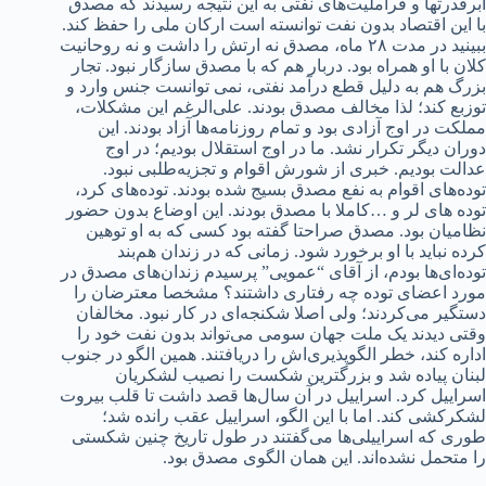
ابرقدرتها و فراملیت‌های نفتی به این نتیجه رسیدند که مصدق
با این اقتصاد بدون نفت توانسته است ارکان ملی را حفظ کند.
ببینید در مدت ۲۸ ماه، مصدق نه ارتش را داشت و نه روحانیت
کلان با او همراه بود. دربار هم که با مصدق سازگار نبود. تجار
بزرگ هم به دلیل قطع درآمد نفتی، نمی توانست جنس وارد و
توزبع کند؛ لذا مخالف مصدق بودند. علی‌الرغم این مشکلات،
مملکت در اوج آزادی بود و تمام روزنامه‌ها آزاد بودند. این
دوران دیگر تکرار نشد. ما در اوج استقلال بودیم؛ در اوج
عدالت بودیم. خبری از شورش اقوام و تجزیه‌طلبی نبود.
توده‌های اقوام به نفع مصدق بسیج شده بودند. توده‌های کرد،
توده های لر و …کاملا با مصدق بودند. این اوضاع بدون حضور
نظامیان بود. مصدق صراحتا گفته بود کسی که به او توهین
کرده نباید با او برخورد شود. زمانی که در زندان هم‌بند
توده‌ای‌ها بودم، از آقای “عمویی” پرسیدم زندان‌های مصدق در
مورد اعضای توده چه رفتاری داشتند؟ مشخصا معترضان را
دستگیر می‌کردند؛ ولی اصلا شکنجه‌ای در کار نبود. مخالفان
وقتی دیدند یک ملت جهان سومی می‌تواند بدون نفت خود را
اداره کند، خطر الگوپذیری‌اش را دریافتند. همین الگو در جنوب
لبنان پیاده شد و بزرگترین شکست را نصیب لشکریان
اسراییل کرد. اسراییل در آن سال‌ها قصد داشت تا قلب بیروت
لشکرکشی کند. اما با این الگو، اسراییل عقب رانده شد؛
طوری که اسراییلی‌ها می‌گفتند در طول تاریخ چنین شکستی
را متحمل نشده‌اند. این همان الگوی مصدق بود.