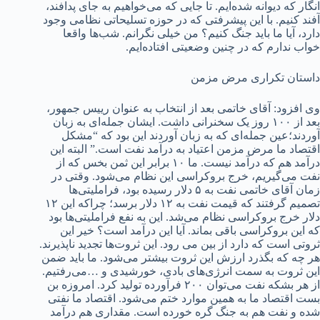
انگار که دیوانه شده‌ایم. تا جایی که می‌خواهیم به جای پدافند،
آفند کنیم. با این پیشرفتی که در حوزه تسلیحاتی نظامی وجود
دارد، آیا ما باید جنگ کنیم؟ من خیلی نگرانم. شب‌ها واقعا
خواب ندارم که در چنین وضعیتی افتاده‌ایم.
داستان تکراری مرض مزمن
وی افزود: آقای خاتمی بعد از انتخاب به عنوان رییس جمهور،
بعد از ۱۰۰ روز یک سخنرانی داشت. ایشان جمله‌ای به زبان
آوردند؛عین جمله‌ای که به زبان آوردند این بود که “مشکل
اقتصاد ما مرض مزمن اعتیاد به درآمد نفت است.” البته این
درآمد هم که درآمد نیست. ما ۱۰ برابر این ثمن بخس که از
نفت می‌گیریم، خرج بروکراسی این نظام می‌شود. وقتی در
زمان آقای خاتمی نفت به ۵ دلار رسیده بود، فراملیتی‌ها
تصمیم گرفتند که قیمت نفت به ۱۲ دلار برسد؛ چراکه این ۱۲
دلار خرج بروکراسی نظام می‌شد. این به نفع فراملیتی‌ها بود
که این بروکراسی باقی بماند. آیا این درآمد است؟ خیر این
ثروتی است که دارد از بین می رود. این ثروت‌ها تجدید ناپذیرند.
هر چه که بگذرد ارزش این ثروت بیشتر می‌شود. ما باید ضمن
این ثروت به سمت انرژی‌های بادی، خورشیدی و …می‌رفتیم.
از هر بشکه نفت می‌توان ۲۰۰ فرآورده تولید کرد. امروزه بن
بست اقتصاد ما به همین موارد ختم می‌شود. اقتصاد ما نفتی
شده و نفت هم به جنگ گره خورده است. مقداری هم درآمد