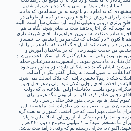
میلیارد دلار به ما لطمه وارد کرد. تا آن موقع کل درآمد نفت
۱۰۰۰ میلیارد دلار نبود! این یعنی ما کلا دچار خسران شدیم.
پیشنهادی که به امام دادم با توجه به این مساله بود که ما باید
نفت را برای فروش از خلیج فارس صادر کنیم. از طرفی در
خلیج برتری دریایی و هوایی نداریم. این مشکل ساز است. البته
می‌گویند که اگر اجازه ندهند نفت ما صادر شود، آنگاه ما هم
اجازه صادرات نفت به سایرین نخواهیم داد. آقای شریعتمداری
هم تا کنون ۳ بار گفته‌اند که تنگه هرمز را ببندیم. خدا تیمساز
زهیرنژاد را رحمت کند. اوایل جنگ گفتند که تنگه هرمز را باید
ببندیم. من خدمت شهید رجایی که در ساختمان آموزش و
پرورش بودند رفتم. به ایشان گفتم که این تفکر باعث می‌شود
کل دنیای با ما دشمن شوند. در اینصورت به بندرعباس حمله
می‌شود. ایشان گفتند چه اشکالی دارد؛ تازه معلوم می شود
که انقلاب ما اصیل است! به ایشان گفتم مگر در اصالت
انقلاب شک داریم؟ دشمن تراشی که ملاک اصالت نمی شود.
البته در اخلاص آقای رجایی شکی نبود. ولی به هر حال چنین
تفکراتی وجود داشت. بلافاصله اولین اطلاعیه‌ای که دولت
آقای رجایی صادر کرد، تاکید بر باز بودن تنگه هرمز برای
عموم کشتی‌ها بود. برخی هنوز فکر جنگ در سر دارند.
دشمنان در پی به صفر رساندن صادرات نفت ما هستند. این
برای ما خیلی مهم است که چرا اقتصاد کشور را به نفت گره
بزنیم و نفت را هم به جنگ. آیا از روز اول انقلاب این جریان
برای ما مشخص نبود؟ ما ۱ میلیون مجروح دادیم. ۲۶۰ هزار
شهید. اکنون به بحرانی رسیده‌ایم که وقتی درآمد نفت نباشد،