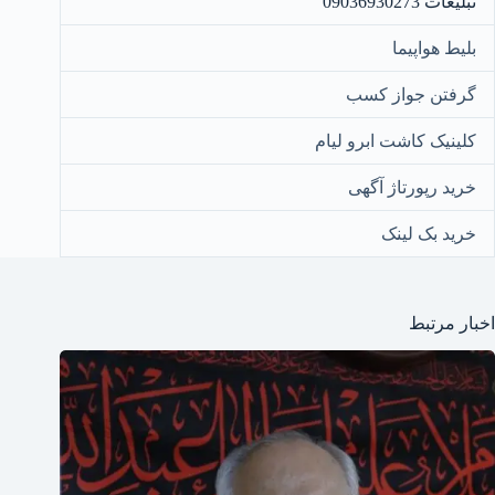
تبلیغات 09036930273
بلیط هواپیما
گرفتن جواز کسب
کلینیک کاشت ابرو لیام
خرید رپورتاژ آگهی
خرید بک لینک
اخبار مرتبط