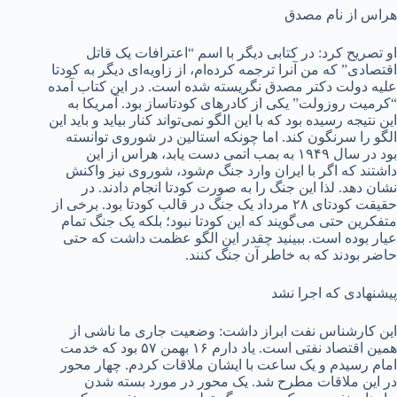
هراس از نام مصدق
او تصریح کرد: در کتابی دیگر با اسم “اعترافات یک قاتل
اقتصادی” که من آنرا ترجمه کرده‌ام، از زاویه‌ای دیگر به کودتا
علیه دولت دکتر مصدق نگریسته شده است. در این کتاب آمده
“کرمیت روزولت” یکی از کادرهای کودتاساز بود. آمریکا به
این نتیجه رسیده بود که با این الگو نمی‌تواند کنار بیاید و باید این
الگو را سرنگون کند. اما چونکه استالین در شوروی توانسته
بود در سال ۱۹۴۹ به بمب اتمی دست یابد، هراس از این
داشتند که اگر با ایران وارد جنگ م‌شود، شوروی نیز واکنش
نشان دهد. لذا این جنگ را به صورت کودتا انجام دادند. در
حقیقت کودتای ۲۸ مرداد یک جنگ در قالب کودتا بود. برخی از
متفکرین حتی می‌گویند که این کودتا نبود؛ بلکه یک جنگ تمام
عیار بوده است. ببینید چقدر این الگو عظمت داشت که حتی
حاضر بودند که به خاطر آن جنگ کنند.
پیشنهادی که اجرا نشد
این کارشناس نفت ابراز داشت: وضعیت جاری ما ناشی از
همین اقتصاد نفتی است. یاد دارم ۱۶ بهمن ۵۷ بود که خدمت
امام رسیدم و یک ساعت با ایشان ملاقات کردم. چهار محور
در این ملاقات مطرح شد. یک محور در مورد بسته شدن