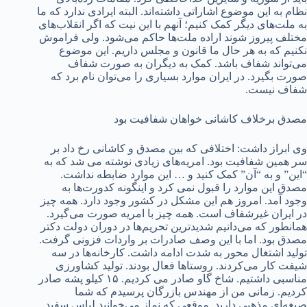
نظام به این موضوع اشاراتی داشته‌اند. البته ایرادی ندارد که ما
به ملت‌های دیگر کمک کنیم؛ آنهم با این نیت که اگر انقلاب‌های
مختلف پیروز شوند اراده ملت‌ها حاکم می‌شود. ولی فراموش
نکنیم که به هر حال ما قانون و مجلس داریم. این موضوع
می‌تواند شفاف باشد. کمک به دیگران به صورت شفاف
صورت بگیرد. در ایران موارد بسیاری را می‌توان نام برد که
شفاف نیست.
مصدق برخلاف کاشانی خواهان شفافیت بود
وی ابراز داشت: اختلافی که بین مصدق و کاشانی رخ داد بر
سر همین شفافیت بود. امریه‌های زیادی نوشته می شد که به
“این” و به “آن” کمک کنید و … این موارد ضابطه نداشت.
مصدق این موارد را قبول نمی کرد و اینگونه کدورت‌ها به
وجود آمد. امروز هم این مشکل در کشور وجود دارد. همه چیز
در ایران غیرشفاف است. همه چیز با امریه صورت می‌گیرد.
همانطور که می‌دانیم شدیدترین تحریم‌ها در دوران دولت دکتر
مصدق بود. اما با این وصف صادرات بر واردات فزونی گرفت.
تولید اشتغال محور به شدت ادامه داشت. کارخانه‌ها در سه
شیفت کار می‌کردند. روستاها فعال بودند. تولید کشاورزی
مناسبی داشتیم. شاخ گاو صادر می کردیم. ۱۵ کیلو پشه صادر
کردیم. زمانی من از مهندس بازرگان پرسیدم که شما
صبغه‌ای مذهبی دارید. موقعی که نماز می‌خوانید لباس سفید