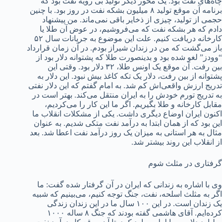
چاه‌های نفت بود. یک محور دیگر تولید بی رویه نفت بود که
برنامه آن موقع تولید ۸ میلیون بشکه نفت در روز بود. با چنین
حجمی از تولید، چیزی از ذخایر باقی نمی‌ماند. من پیشنهاد
دادم که هر بشکه نفت که می‌فروشیم، در عوض آن طلا یا
کارخانه دریافت کنیم. علت این موضوع به جریانات سال ۵۲
باز می‌گشت که من در زندان شیراز بودم. در آن زمان قرارداد
“وودز” لغو شده بود و بدینصورت طلا که پشتوانه دلار بود از
بین رفت. آن موقع یک اونس طلا، ۳۲ دلار بود. وقتی این
پشتوانه از بین رفت، دلار یک تکه کاغذ بیش نبود. این دلار به
تدریج ارزش واقعی‌اش کم شد. به امام گفتم که این دلار نفتی
به تدریج تورم خودش را به ایران منتقل می‌کند. بهتر است در
مقابل کارخانه و طلا بگیریم. اگر ما این کار را می‌کردیم،
اکنون ایران اوضاع دیگری داشت. یکی از مشکلات انقلاب ما
این بود که از همان ابتدا به درآمد نفت متکی شدیم. به عنوان
مثال به هر استانی به میزان یک روز درآمد نفت اعطا شد. بعد
از انقلاب این روند بیشتر شد.
گرفتاری در مثلث شوم
وی با اشاره به زندانی که ایران در آن گرفتار شده گفت: ما
اگر به مثلث اسلحه، نفت، جنگ توجه کنیم، می‌بینیم که شبیه
یک زندان است. در این ۱۰۰ سال ما در این زندان زندگی
کرده‌ایم. آقای هاشمی گفته بودند که جنگ ۸ ساله ۱۰۰۰