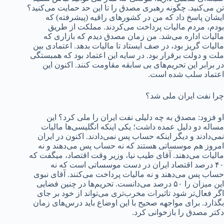
تن می‌کنید. چگونه رهبری مصدق را تا این حد حمایت می‌کنید؟
ایشان پاسخ داد که من در کشورهای راقیه (پیشرفته) که
بودم، مردم مالیات پرداخت می‌کردند. مملکت از طریق
مالیات اداره می‌شد. من زمان مصدق دیدم که بازاری که
مالیات گریز بود، در صف ایستاد تا مالیات بدهد. اعتمادی بین
ملت و دولت برقرار بود. در سایه این اعتماد بود که همبستگی
در برابر این تحریم‌های بی سابقه مقاومت کنند. اکنون این
اعتماد سلب شده است.
چرا نفت ایران ملی شد؟
او فزود: مصدق به چه دلیلی نفت ایران را ملی کرد؟ این
مساله دو دلیل عمده داشت؛ یکی اینکه انگلیسی‌ها مالیات
نمی‌دادند و دیگر اینکه حساب پس نمی‌دادند. اکنون در ایران
امروز هم موسساتی هستند که نه حساب پس می‌دهند و نه
مالیات می‌دهند. آقای طیب نیا، وزیر وقت اقتصاد، می‎گفت که
۴۰ درصد اقتصاد ایران در دست موسساتی است که نه
حساب پس می‌دهند و نه مالیات پرداخت می‌کنند. آقای نبوی
این میزان را ۵۰ درصد می‌دانست. تحریم‌ها در چنین فضایی
اگر فعال‌تر شود تاثیرات مخرب‌تری می‌تواند از خود بر جای
بگذارد. برای مواجهه صحیح با این اوضاع باید درس‌های زمان
دکتر مصدق را بازخوانی کرد.