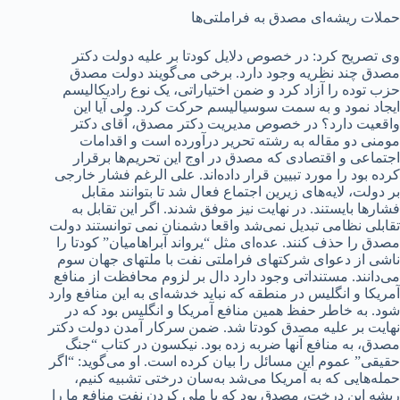
حملات ریشه‌ای مصدق به فراملتی‌ها
وی تصریح کرد: در خصوص دلایل کودتا بر علیه دولت دکتر
مصدق چند نظریه وجود دارد. برخی می‌گویند دولت مصدق
حزب توده را آزاد کرد و ضمن اختیاراتی، یک نوع رادیکالیسم
ایجاد نمود و به سمت سوسیالیسم حرکت کرد. ولی آیا این
واقعیت دارد؟ در خصوص مدیریت دکتر مصدق، آقای دکتر
مومنی دو مقاله به رشته تحریر درآورده است و اقدامات
اجتماعی و اقتصادی که مصدق در اوج این تحریم‌ها برقرار
کرده بود را مورد تبیین قرار داده‌اند. علی الرغم فشار خارجی
بر دولت، لایه‌های زیرین اجتماع فعال شد تا بتوانند مقابل
فشارها بایستند. در نهایت نیز موفق شدند. اگر این تقابل به
تقابلی نظامی تبدیل نمی‌شد واقعا دشمنان نمی توانستند دولت
مصدق را حذف کنند. عده‌ای مثل “یرواند آبراهامیان” کودتا را
ناشی از دعوای شرکتهای فراملتی نفت با ملتهای جهان سوم
می‌دانند. مستنداتی وجود دارد دال بر لزوم محافظت از منافع
آمریکا و انگلیس در منطقه که نباید خدشه‌ای به این منافع وارد
شود. به خاطر حفظ همین منافع آمریکا و انگلیس بود که در
نهایت بر علیه مصدق کودتا شد. ضمن سرکار آمدن دولت دکتر
مصدق، به منافع آنها ضربه زده بود. نیکسون در کتاب “جنگ
حقیقی” عموم این مسائل را بیان کرده است. او می‌گوید: “اگر
حمله‌هایی که به آمریکا می‌شد به‌سان درختی تشبیه کنیم،
ریشه این درخت، مصدق بود که با ملی کردن نفت منافع ما را