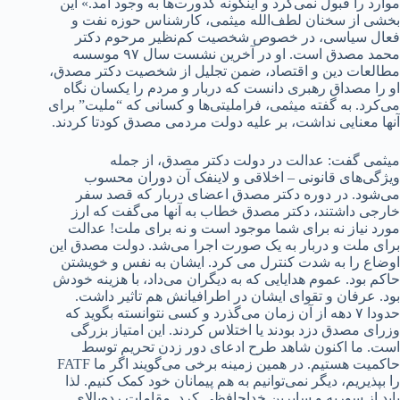
موارد را قبول نمی‌کرد و اینگونه کدورت‌ها به وجود آمد.» این
بخشی از سخنان لطف‌الله میثمی، کارشناس حوزه نفت و
فعال سیاسی، در خصوص شخصیت کم‌نظیر مرحوم دکتر
محمد مصدق است. او در آخرین نشست سال ۹۷ موسسه
مطالعات دین و اقتصاد، ضمن تجلیل از شخصیت دکتر مصدق،
او را مصداق رهبری دانست که دربار و مردم را یکسان نگاه
می‌کرد. به گفته میثمی، فراملیتی‌ها و کسانی که “ملیت” برای
آنها معنایی نداشت، بر علیه دولت مردمی مصدق کودتا کردند.
میثمی گفت: عدالت در دولت دکتر مصدق، از جمله
ویژگی‌های قانونی – اخلاقی و لاینفک آن دوران محسوب
می‌شود. در دوره دکتر مصدق اعضای دربار که قصد سفر
خارجی داشتند، دکتر مصدق خطاب به آنها می‌گفت که ارز
مورد نیاز نه برای شما موجود است و نه برای ملت! عدالت
برای ملت و دربار به یک صورت اجرا می‌شد. دولت مصدق این
اوضاع را به شدت کنترل می کرد. ایشان به نفس و خویشتن
حاکم بود. عموم هدایایی که به دیگران می‌داد، با هزینه خودش
بود. عرفان و تقوای ایشان در اطرافیانش هم تاثیر داشت.
حدودا ۷ دهه از آن زمان می‌گذرد و کسی نتوانسته بگوید که
وزرای مصدق دزد بودند یا اختلاس کردند. این امتیاز بزرگی
است. ما اکنون شاهد طرح ادعای دور زدن تحریم توسط
حاکمیت هستیم. در همین زمینه برخی می‌گویند اگر ما FATF
را بپذیریم، دیگر نمی‌توانیم به هم پیمانان خود کمک کنیم. لذا
باید از سوریه و سایرین خداحافظی کرد. مقامات رده‌بالای