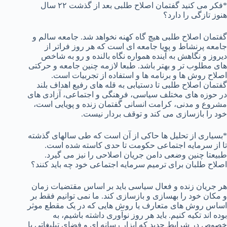
*فکر می کنید گفتمان اصلاح طلبی بعد از گذشت ۲۲ سال
هنوز تازگی را دارد؟
گفتمان اصلاح طلبی هیچ گاه کهنه نخواهد شد. جامعه سالم و
جامعه پرنشاط و پویا جامعه ای است که هر روز فراتر از
دیروز و نگاهش به آینده همواره نگاه بالنده و رو به شاخص
های مطلوب تر و بهتر باشد. طبعا لازمه چنین جامعه و حرکتی
اصلاح روش ها و برنامه ها و استفاده از تجربیات است.
گفتمان اصلاح طلبی تا دستیابی به قله های رفیع اهداف بلند
در حوزه های مختلف سیاسی، فرهنگی و اجتماعی، آزادی های
مشروع و مدنی، کرامت انسانی گفتمان زنده و پویایی است،
خود را بازسازی می کند و توقف بردار نیست.
*بسیاری از تحلیل ها حاکی از آن است که طی سالهای گذشته
تا از سرمایه اجتماعی حکومت تا حدی کاسته شده است.
طبیعتا چنین وضعی دامن جریان اصلاحی را نیز می گیرد.
اصلاح طلبان برای ترمیم سرمایه اجتماعی خود چه باید کنند؟
هر جریان زنده و فعال سیاسی باید بر اساس مقتضیات زمان
و مکان خود را بهسازی و بازسازی کند. ما نمی توانیم فقط بر
اساس روش های متعارف یا روش هایی که در یک مقطع موثر
بوده اند تکیه کنیم. باید هر روز نوآوری داشته باشیم، به
خصوص در شرایط جدید که ابزار رسانه ای و فضای تبلیغاتی با