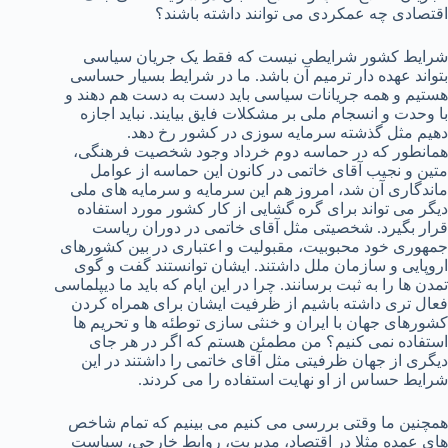
اقتصادی چه عمکردی می توانند داشته باشند؟
شرایط کشور شرایطی نیست که فقط یک جریان سیاسی
بتواند عهده دار ترمیم آن باشد. ما در شرایط بسیار حساسی
هستیم و همه جریانات سیاسی باید دست به دست هم دهند و
با وحدت و انسجام ملی بر مشکلات فایق بیایند. نباید اجازه
دهیم مثل گذشته سرمایه سوزی در کشور رخ دهد.
همانطور که در حماسه دوم خرداد وجود شخصیت فرهنگی،
متین و نجیب آقای خاتمی در کانون این حماسه از عوامل
ماندگاری آن شد، امروز هم این سرمایه و سرمایه های ملی
دیگر می تواند برای گره گشایی از کار کشور مورد استفاده
قرار بگیرد. شخصیتی مثل آقای خاتمی در دوران ریاست
جمهوری خود محبوبیت، مقبولیت و اعتباری در بین کشورهای
اروپایی و سازمان ملل داشتند. ایشان توانستند گفت و گوی
تمدن ها را به ثبت برسانند. چرا در این ایام که باید ما دیپلماسی
فعال تری داشته باشیم از ظرفیت ایشان برای همراه کردن
کشورهای جهان با ایران و خنثی سازی توطئه ها و تحریم ها
استفاده نمی کنیم؟ من مطمئن هستم که اگر در هر جای
دیگری از جهان ظرفیتی مثل آقای خاتمی را داشتند در این
شرایط حساس از او نهایت استفاده را می کردند.
همچنین ما وقتی بررسی می کنیم می بینیم که تمام شاخص
های عمده مثلا در اقتصاد، مدیریت، روابط خارجی، سیاست