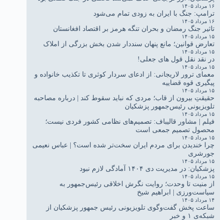
۱۶ مرداد ۱۴۰۵
ترامپ: جنگ با ایران به زودی تمام می‌شود
۱۶ مرداد ۱۴۰۵
تاثیر جنگ رمضان و بحران تنگه هرمز بر اقتصاد افغانستان
۱۵ مرداد ۱۴۰۵
تعارض قوانین؛ مانع پنهان سنددار شدن بخش بزرگی از املاک
۱۵ مرداد ۱۴۰۵
در نقد نقل قول های جعلی!
۱۵ مرداد ۱۴۰۵
معمای ترور لاریجانی: از ادعای سردار کوثری تا تکذیب خانواده و
پیگیری قوه قضاییه
۱۵ مرداد ۱۴۰۵
حقیقتِ بیرون از قاب؛ مردی که نباید سقوط کند | درباره مصاحبه
تلویزیونی رئیس‌جمهور پزشکیان
۱۵ مرداد ۱۴۰۵
فیلم | مشاور قالیباف: تصمیم‌های نظامی کشور فردی نیست؛
محصول تصمیم جمعی است
۱۵ مرداد ۱۴۰۵
چرا خندیدن برای مردم ایران سخت‌تر شده است؟ | عباس نعیمی
جورشری
۱۵ مرداد ۱۴۰۵
پزشکیان: در مدیریت دی ۱۴۰۴ آمادگی لازم نبود
۱۵ مرداد ۱۴۰۵
از منیت تا وحدت؛ روایت نگرش اخلاقی رئیس‌جمهور به
سیاست‌ورزی | ابراهیم شیخ
۱۴ مرداد ۱۴۰۵
ساعت پخش گفت‌وگوی تلویزیونی رئیس جمهور پزشکیان از
شبکه‌ی ۱ و خبر