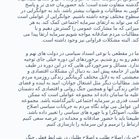
گذشته متفاوت شده است؛ باید حضورمان جدی تر و پاسخ
گویی به مطالبات و شبهات بیشتر باشد. باید به جوانگرایی در
سطوح مختلف توجه داشته باشیم. جوانگرایی از عواملی است
که می تواند به ارتقای سرمایه اجتماعی کمک کند. به هر
میزانی که ما مشارکت عمومی را گسترش دهیم و با
مطالبات مردم صادقانه مواجه شویم سرمایه ارتقا پیدا می
کند. البته مشکلات فراوانی نیز وجود داشته است.
ما در مقطعی با نوعی انسداد سیاسی در دولت های نهم و
دهم رو به رو شدیم. برخوردهای این دوره خیلی جای توجیه
ندارد. مسائل و سرخوردگی هایی که در این دوره در طیف
هایی از جامعه پیش آمد. به دنبال آن مشکلات اقتصادی و
معیشتی که به دلایل مختلف گریبانگیر زندگی روزمره مردم
شد. مطالبات دیگر مثل اشتغال جوانان، امید به آینده و فضای
خاص زندگی آنها و همچنین جنگ روانی و اقتصادی که دشمنان
علیه ما سامان داده اند مجموعه عواملی است که ممکن
است قدری بر سرمایه اجتماعی تاثیرگذاشته باشد. مجموعه
این عوامل می تواند نگاه مردم به جریانات سیاسی اصلاح
طلب، اصولگرا و یا چهره های سیاسی را تغییر داده باشد.
طبیعتا باید با حضور صادقانه و مجدانه در عرصه سعی کنیم
ارتباط را ترمیم و این سرمایه را بازسازی کنیم.
*جریان اصلاح طلب و اصلاح طلبان در شرایط فعلی جنگ