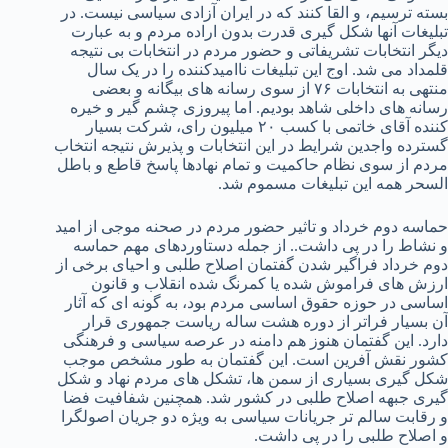
بسته ترسیم، و القا کنند که در ایران آزادی سیاسی نیست. در
تبلیغات آنها شکل گیری قدرت بدون اراده مردم و به عبارت
دیگر انتخابات تشریفاتی و حضور مردم در انتخابات بی نتیجه
قلمداد می شد. اوج این تبلیغات ناامیدکننده را در یک سال
منتهی به انتخابات ۷۶ از سوی رسانه های بیگانه و بعضی
رسانه های داخلی شاهد بودیم. اما پیروزی چشم گیر و خیره
کننده آقای خاتمی با کسب ۲۰ میلیون رای، شرکت بسیار
گسترده واجدین شرایط در این انتخابات و پذیرش نتیجه انتخاب
مردم از سوی نظام حاکمیت و تمام نهادها پاسخ قاطع و باطل
السحر همه این تبلیغات مسموم شد.
حماسه دوم خرداد و تاثیر حضور مردم در صحنه موجی از امید
و نشاط را در پی داشت.. از جمله دستاوردهای مهم حماسه
دوم خرداد فراگیر شدن گفتمان اصلاح طلبی و احیای برخی از
ارزش های فراموش شده یا کمرنگ شده انقلاب و قانون
اساسی در حوزه حقوق اساسی مردم بود، به گونه ای که آثار
آن بسیار فراتر از دوره هشت ساله ریاست جمهوری قرار
دارد. این گفتمان هنوز هم دامنه در عرصه سیاسی و فرهنگی
کشور نقش آفرین است. این گفتمان به طور مشخص موجب
شکل گیری بسیاری از سمن ها، تشکل های مردم نهاد و شکل
گیری جبهه اصلاح طلبی در کشور شد. همچنین شفافیت فضا
و رقابت سالم تر جریانات سیاسی به ویژه دو جریان اصولگرا
و اصلاح طلبی را در پی داشت.