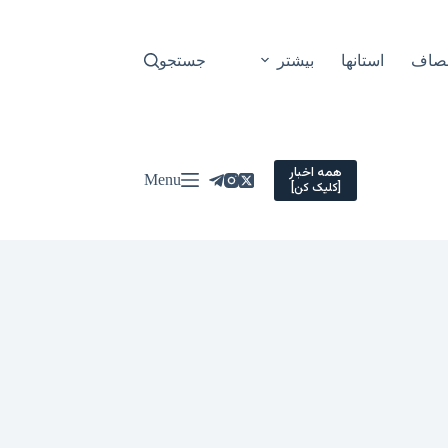
نصاف
استانها
بیشتر
جستجو
همه اخبار
Menu
[کلیک کن]