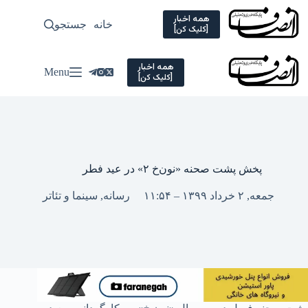
Ski
t
همه اخبار
خانه
جستجو
سیاسی
[کلیک کن]
conten
همه اخبار
Menu
[کلیک کن]
پخش پشت صحنه «نون‌خ ۲» در عید فطر
جمعه, ۲ خرداد ۱۳۹۹ – ۱۱:۵۴
رسانه
,
سینما و تئاتر