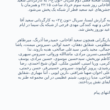
پشت صحنه فصل دوم سریال «نون ‌خ»، به کارگردانی سعید
آقاخانی روز شنبه سوم خرداد ساعت ۲۲:۱۵ و همزمان با
جشن‌های عید سعید فطر از شبکه یک پخش می‌شود.
به گزارش ایسنا، سریال «نون خ۲» به کارگردانی سعید آقا
خانی و تهیه کنندگی مهدی فرجی از شبکه یک سیما در ایام
عید نوروز پخش شد.
بازیگرانی همچون سعید آقاخانی، حمیدرضا آذرنگ، میرطاهر
مظلومی، شقایق دهقان، حمید لولایی ،سیروس میمنت، پاشا
جمالی، مجید یاسر، سیدعلی صالحی، هدیه بازوند، ندا
قاسمی،نسرین مرادی، ماشاالله وروائی، سیروس سپهری،
کاظم نوربخش، سیدحسین موسوی، حسین مرادی، یوسف
کرمی، وریا امینی، افشین ملکی، کیوان شیخ احمدی، رضا
رشیدی، پرویز کولیوند، سیروس حسینی‌فر، حسن رحمتی،
علی اخوان،صهبا شرافتی ،نارین ایوبی ، آتنا مهیاری ،شقایق
فتاحی، مدیا زردویی، شبنم عظیمی در این مجموعه طنز به
ایفای نقش پرداختند.
انتهای پیام