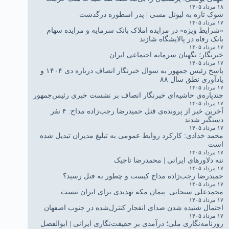
۱۸ مرداد ۱۴۰۵
شوک تازه به لیونل مسی | پدر اسطوره درگذشت
۱۷ مرداد ۱۴۰۵
«شرایط ویژه» در مزایده املاک بانک سرمایه و مزایده سهام
بانک رفاه در پالایشگاه شازند
۱۷ مرداد ۱۴۰۵
خبرنگار؛ نگهبان سرمایه اجتماعی ایران
۱۷ مرداد ۱۴۰۵
پاسخ رئیس جمهور به سوال خبرنگار انصاف درباره دی ۱۴۰۴ و
یادآوری نطق سال ۸۸
۱۷ مرداد ۱۴۰۵
چندپاره‌ی حاشیه‌ای خبرنگار انصاف بر نشست خبری رئیس‌جمهور
۱۷ مرداد ۱۴۰۵
آخرین خبر از پرونده‌ی قتل حمیدرضا رجب‌زاده مداح: ۴ نفر
دستگیر شدند
۱۷ مرداد ۱۴۰۵
محمد خدادی: کارکرد روابط عمومی به تبلیغ مدیران تبدیل شده
است
۱۷ مرداد ۱۴۰۵
ننه دلاورهای ایرانی | محمدرضا تاجیک
۱۷ مرداد ۱۴۰۵
حمیدرضا رجب‌زاده مداح کیست و چطور به قتل رسید؟
۱۷ مرداد ۱۴۰۵
محمدعلی سبحانی: پیمان مکه تهدیدی برای ایران نیست
۱۷ مرداد ۱۴۰۵
احتمال شنیده شدن صدای انفجار کنترل‌شده در جنوب اصفهان
۱۷ مرداد ۱۴۰۵
روزنامه‌نگاری ملی؛ درآمدی بر حقیقت‌نگاری ایرانی | ابوالفضل