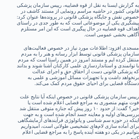
به گزارش ایسنا به نقل از قوه قضاییه، رییس سازمان پزشکی
قانونی کشور در حاشیه مراسم رونمایی از مستند کاشف در
خصوص نقش و جایگاه پزشکی قانونی در پرونده‌ها عنوان کرد:
پیشگیری یکی از موضوعاتی است که به طور جدی در راستای
اهداف قوه قضاییه در حال پیگیری است که این امر مستلزم
آگاهی بخشی عمومی است.
مسجدی افزود: اطلاعات مورد نیاز در خصوص فعالیت‌های
سازمان پزشکی قانونی توسط ابزار رسانه و هنر را به مردم
منتقل کرده ایم و مستند امروز در همین راستا است که مردم
با توانمندی و استانداردسازی علمی کارکنان آشنا شوند و بدانند
که پزشکی قانونی دست از احقاق حق و اجرای عدالت
برنخواهد داشت و با تجهیزات مسائل آموزشی و علمی به
دستگاه قضایی برای احیای حقوق مردم کمک می‌کند.
رییس سازمان پزشکی قانونی در خصوص اینکه آیا نتایج علت
فوت متهم منصوری به مراجع قضایی اعلام شده است یا
خیر؟ گفت: از حدود ۱۰ روز پیش که جنازه متوفی منتقل شد
بررسی‌های اولیه و معاینه جسد انجام شده است و به جهت
اینکه در حوزه سم شناسی و پاتولوژی فرآیندهای آزمایشگاهی
برای آماده سازی لام‌های تشخیصی طولانی است، امیدواریم
بتوانیم در یکی دو هفته آینده پاسخ را به مراجع قضایی اعلام
کنیم.