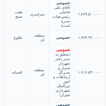
خصوصی
(آقای علی
فاضلی
هفت
۱.۸۷۹.۵۰۰.
سراسری
۱۹
رئیس هیات
صبح
مدیره
است)
منطقه
۱.۷۷۴.۹۲۰.
خصوصی
طلوع
۲۰
ای
خصوصی
(متعلق به
مدیر دفتر
شهردار
شیراز و
منطقه
۱.۷۱۶.۵۴۰.
مدیرکل
افسانه
۲۱
ای
ارتباطات و
امور
بین‌الملل
شهرداری
شیراز)
خصوصی