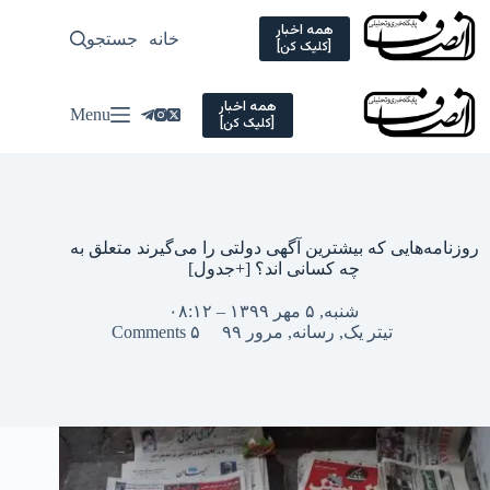
همه اخبار
خانه
جستجو
سیاسی
اجت
[کلیک کن]
c
همه اخبار
Menu
[کلیک کن]
امه‌هایی که بیشترین آگهی دولتی را می‌گیرند متعلق به
چه کسانی اند؟ [+جدول]
شنبه, ۵ مهر ۱۳۹۹ – ۰۸:۱۲
تیتر یک
,
رسانه
,
مرور ۹۹
۵ Comments