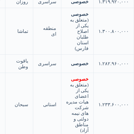
۱.۳۱۹.۹۲۰.
خصوصی
سراسری
روزان
۳۳
خصوصی
(متعلق به
یکی از
منطقه
۱.۳۰۰.۸۰۰.
اصلاح
تماشا
۳۴
ای
طلبان
استان
فارس)
یاقوت
۱.۲۸۲.۹۶۰.
خصوصی
سراسری
۳۵
وطن
خصوصی
(متعلق به
یکی از
اعضای
هیات مدیره
۱.۲۳۳.۶۰۰.
استانی
سبحان
۳۶
شرکت
های نیمه
دولتی و
مناطق
آزاد)