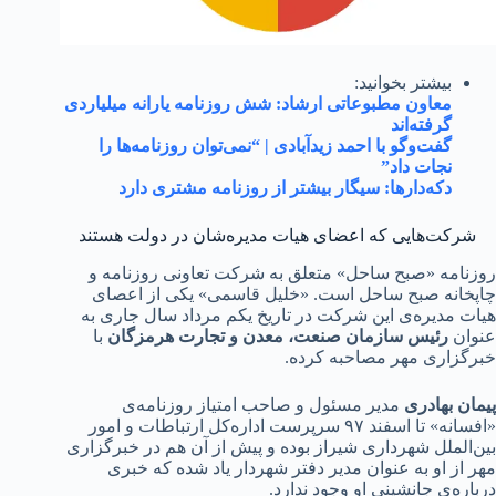
بیشتر بخوانید:
معاون مطبوعاتی ارشاد: شش روزنامه یارانه میلیاردی
گرفته‌اند
گفت‌وگو با احمد زیدآبادی | “نمی‌توان روزنامه‌ها را
نجات داد”
دکه‌دارها: سیگار بیشتر از روزنامه مشتری دارد
ت‌هایی که اعضای هیات مدیره‌شان در دولت هستند
مه «صبح ساحل» متعلق به شرکت تعاونی روزنامه و
نه صبح ساحل است. «خلیل قاسمی» یکی از اعصای
مدیره‌ی این شرکت در تاریخ یکم مرداد سال جاری به
ن
رئیس سازمان صنعت، معدن و تجارت هرمزگان
با
اری مهر مصاحبه کرده.
 بهادری
مدیر مسئول و صاحب امتیاز روزنامه‌ی
«افسانه» تا اسفند ۹۷ سرپرست اداره‌کل ارتباطات و امور
لملل شهرداری شیراز بوده و پیش از آن هم در خبرگزاری
ز او به عنوان مدیر دفتر شهردار یاد شده که خبری
‌ی جانشینی او وجود ندارد.