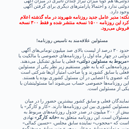
ها هم گویا میزان تیراژ چندان تاثیری در میزان آگهی
ندارد و احتمالا پارامترهای دیگری برای گرفتن آگهی
ارد.
 مدیر عامل جدید روزنامه شهروند در ماه گذشته اعلام
کرد این روزنامه ۱۵۰۰ نسخه منتشر شده و فقط ۳۰۰ نسخه
می‌رود.
مسئولین علاقه‌مند به تاسیس روزنامه!
حدود ۳۰ درصد از لیست بالای صد میلیون تومانی‌های آگهی
 در چهار ماه اول را روزنامه‌های خصوصی با مالکیت یا
ط به مسئولین دولتی»
فعلی یا سابق تشکیل می‌دهند.
مه‌هایی که یا به طور مستقیم زیر نظر یکی از مسئولین
یا سابق کشورند و یا صاحب امتیاز آن‌ها شرکتی است
وی یا اعضایی در آن مسئول کشوری بوده یا هستند.
وزنامه‌ها خصوصی حساب می‌شوند اما مسئولیتشان با
ز مسئولین است.
دگان فعلی و سابق کشور بیشترین حضور را در میان
ن کشوری بین این روزنامه‌ها دارند. «کار و کارگر» با
بیش از ۲۰۰ میلیون در صدر جدول روزنامه‌های مربوط به
ان است. این روزنامه متعلق به
«خانه کارگر»
نهادی
ه «محجوب» نماینده سابق مجلس، «حسین کمالی»
و نماینده سابق و «علی ربیعی» وزیر سابق و سخنگوی