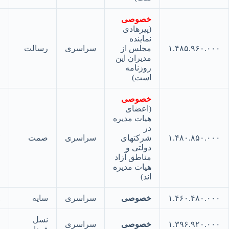
خصوصی
(پیرهادی
نماینده
۱.۴۸۵.۹۶۰.
مجلس از
سراسری
رسالت
۲۶
مدیران این
روزنامه
است)
خصوصی
(اعضای
هیات مدیره
در
۱.۴۸۰.۸۵۰.
شرکتهای
سراسری
صمت
۲۷
دولتی و
مناطق آزاد
هیات مدیره
اند)
۱.۴۶۰.۴۸۰.
خصوصی
سراسری
سایه
۲۸
نسل
۱.۳۹۶.۹۲۰.
خصوصی
سراسری
۲۹