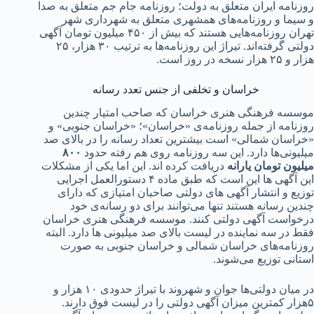
مه ایران متعلق به دولت؛ روزنامه جام جم متعلق به صدا
ا و روزنامه‌های همشهری متعلق به شهرداری شهر
تهران روزنامه‌هایی هستند که بیش از ۴۵۰ میلیون تومان آگهی
دولتی گرفته‌اند. تیراژ این روزنامه‌ها‌ به ترتیب ۳۰ هزار، ۲۵
وز است.
خراسان و تخلفی از جنس تعدد رسانه
 فرهنگی هنری خراسان که صاحب امتیار چندین
مه از جمله روزنامه‌ی «خراسان»؛ «خراسان جنوبی» و
ان شمالی» است بیشترین تعداد رسانه را در بالای صد
نی‌ها دارد. این سه روزنامه روی هم رفته حدود
۸۰۰
 تومان یارانه
دریافت کرده اند. این اما یکی از مشکلات
این آگهی ها این است که طبق ماده ۴ دستورالعمل اجرایی
 و انتشار آگهی های دولتی صاحبان امتیازی که دارای
رسانه هستند تنها می‌توانند برای دو رسانه‌ی خود
ست آگهی دولتی کنند. موسسه فرهنگی هنری خراسان
 سه نماینده در لیست بالای صد میلیونی ها دارد. البته
مه‌های خراسان شمالی و خراسان جنوبی به صورت
ی توزیع می‌شوند.
در میان دولتی‌ها جوان و شهروند با تیراژ حدودی ۱۰ هزار و
ر کمترین میزان آگهی دولتی را در لیست فوق دارند.