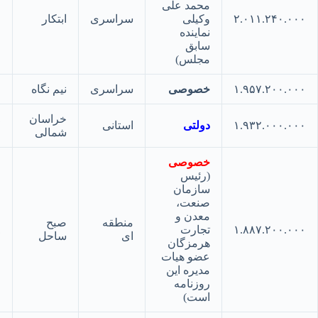
محمد علی
۲.۰۱۱.۲۴۰.
وکیلی
سراسری
ابتکار
۱۵
نماینده
سابق
مجلس)
۱.۹۵۷.۲۰۰.
خصوصی
سراسری
نیم نگاه
۱۶
خراسان
۱.۹۳۲.۰۰۰.
دولتی
استانی
۱۷
شمالی
خصوصی
(رئیس
سازمان
صنعت،
معدن و
منطقه
صبح
۱.۸۸۷.۲۰۰.
تجارت
۱۸
ای
ساحل
هرمزگان
عضو هیات
مدیره این
روزنامه
است)