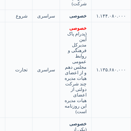
شرکت)
۱.۱۴۴.۰۸۰.
خصوصی
سراسری
شروع
۴۴
خصوصی
(پدرام پاک
آیین
مدیرکل
فرهنگی و
روابط
عمومی
مجلس دهم
۱.۱۳۵.۶۸۰.
سراسری
تجارت
۴۵
و از اعضای
هیات مدیره
چند شرکت
دولتی از
اعضای
هیات مدیره
این روزنامه
است)
خصوصی
(یکی از