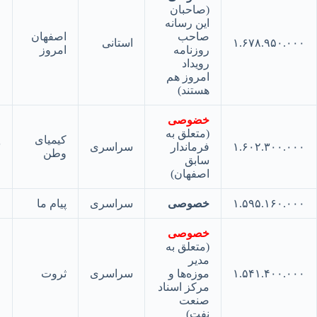
(صاحبان
این رسانه
صاحب
اصفهان
۱.۶۷۸.۹۵۰.
استانی
۲۲
روزنامه
امروز
رویداد
امروز هم
هستند)
خضوصی
(متعلق به
کیمیای
۱.۶۰۲.۳۰۰.
فرماندار
سراسری
۲۳
وطن
سابق
اصفهان)
۱.۵۹۵.۱۶۰.
خصوصی
سراسری
پیام ما
۲۴
خصوصی
(متعلق به
مدیر
۱.۵۴۱.۴۰۰.
موزه‌ها و
سراسری
ثروت
۲۵
مرکز اسناد
صنعت
نفت)