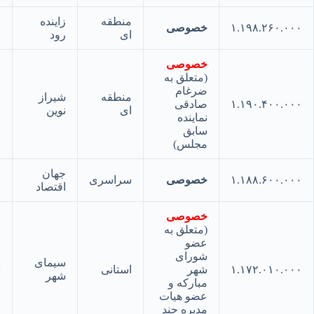
منطقه
زاینده
۱.۱۹۸.۲۶۰.
خصوصی
۴۰
ای
رود
خصوصی
(متعلق به
ضرغام
منطقه
شیراز
۱.۱۹۰.۴۰۰.
صادقی
۴۱
ای
نوین
نماینده
سابق
مجلس)
جهان
۱.۱۸۸.۶۰۰.
خصوصی
سراسری
۴۲
اقتصاد
خصوصی
(متعلق به
عضو
شورای
سیمای
۱.۱۷۲.۰۱۰.
شهر
استانی
۴۳
شهر
مبارکه و
عضو هیات
مدیره چند