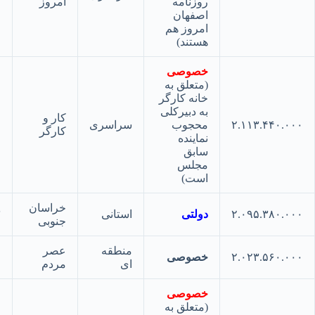
روزنامه
امروز
اصفهان
امروز هم
هستند)
خصوصی
(متعلق به
خانه کارگر
به دبیرکلی
کار و
۲.۱۱۳.۴۴۰.
محجوب
سراسری
۱۲
کارگر
نماینده
سابق
مجلس
است)
خراسان
۲.۰۹۵.۳۸۰.
دولتی
استانی
۱۳
جنوبی
منطقه
عصر
۲.۰۲۳.۵۶۰.
خصوصی
۱۴
ای
مردم
خصوصی
(متعلق به