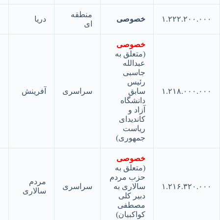
منطقه
۱.۲۲۲.۲۰۰.
خصوصی
دریا
۳۷
ای
خصوصی
(متعلق به
عبدالله
جاسبی
رئیس
۱.۲۱۸.۰۰۰.
سابق
سراسری
آفرینش
۳۸
دانشگاه
آزاد و
کاندیدای
ریاست
جمهوری)
خصوصی
(متعلق به
حزب مردم
مردم
۱.۲۱۶.۳۲۰.
سالاری به
سراسری
۳۹
سالاری
دبیر کلی
مصطفی
کواکبیان)