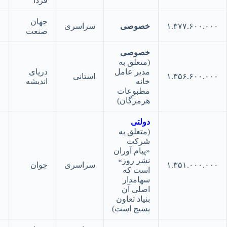
فردا
جهان
۱.۳۷۷.۶۰۰.
خصوصی
سراسری
۳۰
صنعت
خصوصی
(متعلق به
مدیر عامل
دریای
۱.۳۵۶.۶۰۰.
استانی
۳۱
خانه
اندیشه
مطبوعات
هرمزگان)
دولتی
(متعلق به
شرکت
«پیام آوران
نشر روز»
۱.۳۵۱.۰۰۰.
سراسری
جوان
۳۲
است که
سهامدار
اصلی آن
بنیاد تعاون
بسیج است)