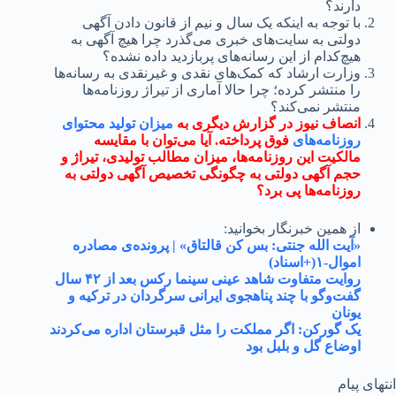
دارند؟
با توجه به اینکه یک سال و نیم از قانون دادن آگهی
دولتی به سایت‌های خبری می‌گذرد چرا هیچ آگهی به
هیچ‌کدام از این رسانه‌های پربازدید داده نشده؟
وزارت ارشاد که کمک‌های نقدی و غیرنقدی به رسانه‌ها
را منتشر کرده؛ چرا حالا آماری از تیراژ روزنامه‌ها
منتشر نمی‌کند؟
انصاف نیوز در گزارش دیگری به
میزان تولید محتوای
روزنامه‌های
فوق پرداخته. آیا می‌توان با مقایسه
مالکیت این روزنامه‌ها، میزان مطالب تولیدی، تیراژ و
حجم آگهی دولتی به چگونگی تخصیص آگهی دولتی به
روزنامه‌ها پی برد؟
از همین خبرنگار بخوانید:
«آیت الله جنتی: بس کن قالتاق» | پرونده‌ی مصادره
اموال-۱(+اسناد)
روایت متفاوت شاهد عینی سینما رکس بعد از ۴۲ سال
گفت‌وگو با چند پناهجوی ایرانی سرگردان در ترکیه و
یونان
یک گورکن: اگر مملکت را مثل قبرستان اداره می‌کردند
اوضاع گل و بلبل بود
 پیام