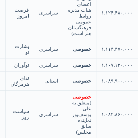
اعضای
هیات مدیره
فرصت
۱.۱۲۴.۴۸۰.
سراسری
۴۶
روابط
امروز
عمومی
فرهنگستان
هنر است)
بشارت
۱.۱۱۴.۴۷۰.
خصوصی
سراسری
۴۷
نو
۱.۱۰۷.۱۲۰.
خصوصی
سراسری
نوآوران
۴۸
ندای
۱.۰۸۹.۹۰۰.
خصوصی
استانی
۴۹
هرمزگان
خصوصی
(متعلق به
علی
سیاست
۱.۰۸۴.۸۶۰.
یوسف‌پور
سراسری
۵۰
روز
نماینده
سابق
مجلس)