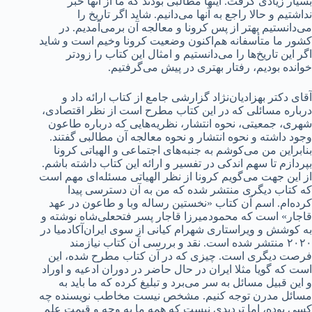
بسیار زیادی گرفت. اینها مطالبی بودند که ما از آنها خبر
نداشتیم و حالا راجع به آنها می‎‌دانیم. شاید اگر تاریخ را
می‌دانستیم بهتر از پس کرونا و معالجه آن برمی‌آمدیم. در
کشور ما متأسفانه هم‌اکنون وضعیت کرونا وخیم است و شاید
اگر این تاریخ‌ها را می‌دانستیم و امثال این کتاب را زودتر
خوانده بودیم، رفتار بهتری در پیش می‌گرفتیم.
آقای دکتر بهزادیان‌نژاد گزارشی جامع از کتاب ارائه داد و
درباره مسائلی که در این کتاب مطرح است از نظر اقتصادی،
شهری، جمعیتی، نحوه انتشار، نظریه‌هایی که درباره طاعون
وجود داشته و نحوه انتشار و نحوه معالجه آن مطالبی گفتند.
بنابراین من می‌کوشم به جنبه‌های اجتماعی و الهیاتی کرونا
بپردازم تا سهم اندکی در تفسیر و ارائه این کتاب داشته باشم.
از این جهت می‌گویم کرونا از نظر الهیاتی مسئله‌ای مهم است
که کتاب دیگری منتشر شده که من به آن دسترسی پیدا
کرده‌ام. اسم آن کتاب «نخستین رساله وبا و طاعون در عهد
قاجار» است که محمود‌میرزا قاجار پسر فتحعلی‌شاه نوشته و
به کوشش و ویراستاری شهرام کیانی از سوی ایران‌آکادمیا در
۲۰۲۰ منتشر شده است. نقد و بررسی آن کتاب نیازمند
فرصت دیگری است. چیزی که در آن کتاب مطرح شده، این
است که گویا مثلا ایران در حال حاضر در دوران ادعیه و اوراد
و این قبیل مسائل به سر می‌برد و تبلیغ کرده که ما باید به
مسائل مدرن توجه کنیم. مشخص نیست مخاطب نویسنده چه
کسی بوده، اما تردیدی نیست که همه ما به وجه و قیمت علم