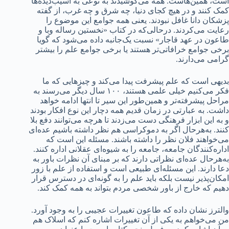
است، همین‌هاست. همه می‌کوشیدند به نوعی به آسیب‌دیده‌ها
کمک کنند و در هیچ کجای دنیا، چه شرق و چه غرب، از گفته
پزشکان دانا غافل نبودند. یعنی همه جوامع این موضوع را
رعایت می‌کردند. درحالی‌که در کتاب «نخستین رساله وبا و
طاعون در عهد قاجار» نسبت یک‌جانبه داده می‌شود که گویا
برخی جوامع خرافاتی‌تر هستند یا برخی جوامع علم را بیشتر
گرامی می‌دارند.
بدیهی است که علم پیشرفت پیدا می‌کند و چیزهایی که ما
فکر می‌کنیم خیلی علمی هستند، ۱۰۰ سال دیگر می‌رسند به
مراحل پیشرفته‌تر و همین‌طور این سیر تا انتها ادامه خواهد
داشت. به عبارتی در زمان قدیم همه دچار این نوع افکار بودند
و به این ابزار فرهنگی دست می‌زدند تا هر‌چه می‌توانند دفع بلا
کنند. به‌هرحال اگر به دموکراسی هم نظر داشته باشیم عده‌ای
می‌خواهند فلان نظر را داشته باشند. مسئله این است که
اداره‌کنندگان جامعه، جامعه را به شیوه‌ای عقلانی اداره کنند.
به‌هرحال عده‌ای نظراتی دارند که بر مبنای آن نظرات باور به
دعا دارند. این مسئله‌ای طبیعی است و استفاده از علم با زور
امکان‌پذیر نیست بلکه باید علم را به گونه‌ای در دسترس قرار
دهیم که خارج از باور شخصی مردم بتواند به همه کمک کند.
والترز نشان داده که طاعون تغییرات عجیبی را به وجود آورد.
من می‌خواهم به یکی از آن تغییرات اشاره کنم که اسلاک هم