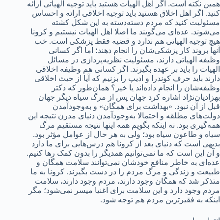
همین نکته است. اگر اهل الهیات هستید باید توجیه الهیاتی ارائه
کنید. اگر اهل اخلاق هستید باید توجیه اخلاقی ارائه و احساس
مسئولیت کنید که مردم دسته‌دسته به این شکل کشته
می‌شوند. عده‌ای می‌گویند ما اصلا اهل الهیات نیستیم و کرونا
هیچ توجیه‌ الهیاتی هم ندارد و قضیه فقط پزشکی است. خب
آنها بروند کار پزشکی‌شان را انجام دهند؛ اما اگر کسانی
وظیفه الهیاتی دارند، مسئولیت نظریه‌پردازی در مسائل
الهیات را باید بر عهده بگیرند. اگر کسانی هم وظیفه اخلاقی
دارند باید حرف کوندرا و ادیپ را بزنیم که آیا از حیث اخلاقی
وظیفه‌شان را انجام داده‌اند یا خیر؟ همان‌طور که دکتر
بهزادیان‌نژاد اشاره کرد جهان پس از مرگ سیاه دیگر جهان
قبل از آن نبود. «بهداشت برای همگان» و به‌وجود‌آمدن
دولت‌های مطلقه و احتمالا به‌وجود‌آمدن دنیای مدرن نتیجه این
همه‌گیری بود. نه اینکه بگویم همه اینها نتیجه مستقیم مرگ
سیاه و طاعون سیاه بود؛ ولی به هر حال از عوامل مؤثر بود.
بدیهی است که دنیای بعد از کرونا هم درس‌هایی برای ما دارد
و آن این است که ما نمی‌توانیم همدیگر را بدون کمک رها کنیم.
عده‌ای‌ به خاطر منافع خودشان نمی‌توانند سلامت همگان و
طبیعت و زندگی و مرگ مردم را در دست بگیرند. کرونا به ما
متذکر شد که همگان وجود دارند، مردم وجود دارند، سلامت
مردم وجود دارد و این سلامت برای اغنیا میسر نمی‌شود؛ مگر
اینکه به فقیرترین مردم هم توجه شود.