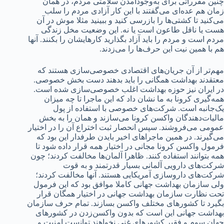
چنین مقرراتی برای به‌وجود‌آمدن سلامتی مردم، در همان
زمان هم عده‌ای می‌گفتند با این کار آزادی مردم را سلب
می‌کنید تا کشتی‌ها را بازرسی کنید و ببینید مثلا موش در آن
هست یا ناقل طاعون است یا نه. این وضعیت مخل زندگی
مردم است و مردم را باید آزاد بگذارید کارهایشان را بکنند. آنها
هم با همین نیت این حرف‌ها را می‌زدند.
مهم‌تر از آن جریان‌های اقتصادی خصوصی‌سازی هستند که
معتقدند بهداشت همگانی را باید بدهند دست بخش خصوصی.
در ایران نیز حوزه بهداشت اغلب خصوصی‌سازی شده است.
همه‌گیری کرونا به ما نشان داد که این ماجرا تا چه میزان
یک‌جانبه است. شرکت‌های خصوصی با استفاده از پول
مالیات‌دهندگان واکسن کرونا می‌سازند و همان را به بخش
عمومی می‌فروشند. سپس انحصار ثبت اختراع آن را در اختیار
می‌گیرند. در همین ماجراهای اخیر بایدن طرفدار این بود که
فرمول واکسن کرونا مجانی در اختیار همه قرار داده شود تا
همه بتوانند استفاده کنند. ظاهرا آلمان‌ها مخالفت کردند؛ چون
شرکت‌های دارویی آلمانی بسیار قدرتمند و به قوت
شرکت‌های داروسازی آمریکایی هستند. آنها مخالفت کردند؛
ولی سازمان بهداشت جهانی کاملا موافق بود که این فرمول
تحت نظارت سازمان بهداشت جهانی در اختیار همگان قرار
بگیرد تا کشورهای مختلف واکسن بسازند. تمام حرف سازمان
بهداشت جهانی این است که بدون واکسن‌زدن در کشورهای
جهان سوم و فقیر کشورهای غنی نخواهند توانست امنیت و