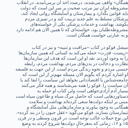
همگان» واقف می‌شدند، درصدد اخذ آن برمی‌آمدند. در انقلاب
مشروطه ایران نیز مرتب صحبت بر سر این است که دولت
باید قوانین بگذارد و بیمارستان و آسایشگاه روانی ایجاد کند،
پزشکان مسلط به علم جدید تربیت کند و در تمیزی مردم
بکوشد. بهداشت و خدمات پزشکی یکی از خواسته‌های
مشروطه‌طلبان بود، خواسته‌ای که تا همین الان هم ادامه دارد
و به عبارتی خواست همگان است.
میشل فوکو در کتاب «مراقبت و تنبیه» و نیز در کتاب
«زیست- قدرت» حمله می‌کند به کسانی که همین سازمان‌ها
را به وجود آوردند. نقد او این است که هدف این سازمان‌ها
نظارت و دخالت در بدن‌های مردم، بهداشت مردم، رابطه
جنسی مردم و نحوه زندگی مردم است. از این جهت به فلسفه
او اشاره کردم که بگویم الان مسئله مهم‌تر از این است که
جامعه‌شناس یا اقتصاددانی بخواهد این سیاست را ایفا کند یا
آن سیاست را. فوکو را همه می‌شناسند و همه فکر می‌کنند
بسیار آدم آزادی‌خواهی است ولی کتاب او حمله به
دستاوردهایی است که حاصل مرگ سیاه و طاعون سیاه است
مبنی بر اینکه دولت‌ها سعی کرده‌اند بهداشت و سلامت
همگانی به وجود بیاورند و سازمان‌هایی مثل آسایشگاه و
تیمارستان بسازند. فوکو می‌گوید «عقل جنون را در بند کرده».
این نوع حملات جالب توجه است. در قرون وسطی‌ و در قرن
۱۵ و ۱۶، زمانی که به‌هر‌حال دولت‌ها شروع کردند به وضع