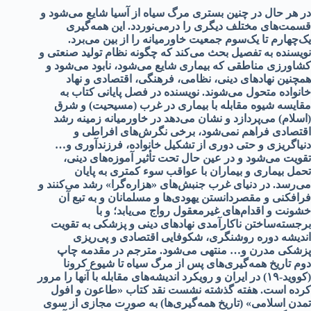
در هر حال در چنین بستری مرگ سیاه از آسیا شایع می‌شود و
قسمت‌های مختلف دیگری را درمی‌نوردد. این همه‌گیری
یک‌چهارم تا یک‌سوم جمعیت خاورمیانه را از بین می‌برد.
نویسنده به تفصیل بحث می‌کند که چگونه نظام تولید صنعتی و
کشاورزی مناطقی که بیماری شایع می‌شود، نابود می‌شود و
همچنین نهادهای دینی، نظامی، فرهنگی، اقتصادی و نهاد
خانواده متحول می‌شوند. نویسنده در فصل پایانی کتاب به
مقایسه شیوه مقابله با بیماری در غرب (مسیحیت) و شرق
(اسلام) می‌پردازد و نشان می‌دهد در خاورمیانه زمینه رشد
اقتصادی فراهم نمی‌شود، برخی نگرش‌های افراطی و
دنیاگریزی و حتی دوری از تشکیل خانواده، فرزندآوری و…
تقویت می‌شود و در عین حال تحت تأثیر آموزه‌های دینی،
تحمل بیماری و بیماران با عواقب سوء کمتری به پایان
می‌رسد. در دنیای غرب جنبش‌های «هزاره‌گرا» رشد می‌کنند و
فرافکنی و مقصر‌دانستن یهودی‌ها و مسلمانان و به تبع آن
خشونت و اقدام‌های غیرمعقول رواج می‌یابد؛ و با
برجسته‌ساختن ناکارآمدی نهادهای دینی و پزشکی به تقویت
اندیشه دوره روشنگری، شکوفایی اقتصادی و پی‌ریزی
پزشکی مدرن و… منتهی می‌شود. مترجم در مقدمه چاپ
دوم تاریخ همه‌گیری‌های پس از مرگ سیاه تا شیوع کرونا
(کووید-۱۹) در ایران و رویکرد اندیشه‌های مقابله با آنها را مرور
کرده است. هفته گذشته نشست نقد کتاب «طاعون و افول
تمدن اسلامی» (تاریخ همه‌گیری‌‌ها) به صورت مجازی از سوی