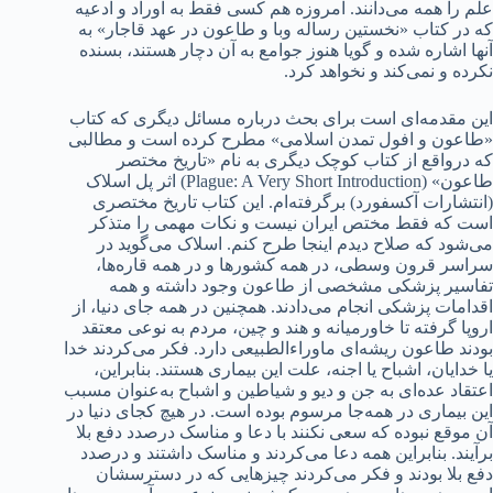
علم را همه می‌دانند. امروزه هم کسی فقط به اوراد و ادعیه
که در کتاب «نخستین رساله وبا و طاعون در عهد قاجار» به
آنها اشاره شده و گویا هنوز جوامع به آن دچار هستند، بسنده
نکرده و نمی‌کند و نخواهد کرد.
این مقدمه‌ای است برای بحث درباره مسائل دیگری که کتاب
«طاعون و افول تمدن اسلامی» مطرح کرده است و مطالبی
که در‌واقع از کتاب کوچک دیگری به نام «تاریخ مختصر
طاعون» (Plague: A Very Short Introduction) اثر پل اسلاک
(انتشارات آکسفورد) برگرفته‌ام. این کتاب تاریخ مختصری
است که فقط مختص ایران نیست و نکات مهمی را متذکر
می‌شود که صلاح دیدم اینجا طرح کنم. اسلاک می‌گوید در
سراسر قرون وسطی، در همه کشورها و در همه قاره‌ها،
تفاسیر پزشکی مشخصی از طاعون وجود داشته و همه
اقدامات پزشکی انجام می‌دادند. همچنین در همه جای دنیا، از
اروپا گرفته تا خاورمیانه و هند و چین، مردم به نوعی معتقد
بودند طاعون ریشه‌ای ماوراءالطبیعی دارد. فکر می‌کردند خدا
یا خدایان، اشباح یا اجنه، علت این بیماری هستند. بنابراین،
اعتقاد عده‌ای به جن و دیو و شیاطین و اشباح به‌عنوان مسبب
این بیماری در همه‌جا مرسوم بوده است. در هیچ کجای دنیا در
آن موقع نبوده که سعی نکنند با دعا و مناسک در‌صدد دفع بلا
برآیند. بنابراین همه دعا می‌کردند و مناسک داشتند و درصدد
دفع بلا بودند و فکر می‌کردند چیزهایی که در دسترسشان