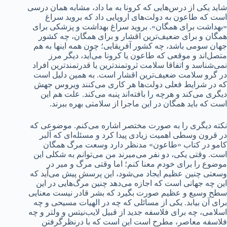
شاید یکی از درس‌هایی که کرونا به ما داد، مشابه همان درسی
است که طاعون به دولت‌های اروپایی داد که بروید سراغ
«بهداشت برای همگان». بروید سراغ بهداشت و پزشکی برای
همگان و برای ضعیف‌ترین اقشار و برای همگان، چه کشور
جهان سومی باشد، چه کشور آفریقایی؛ چون همه اینها به هم
متصل‌اند و موقعی که طاعون یا کرونا می‌آید، دیگر مرز
نمی‌شناسد و اتفاقا سلامت ثروتمندترین یا قدرتمندترین افراد
در گرو سلامت ضعیف‌ترین اقشار است. به همین دلیل است
که در شرایط فعلی دولت‌ها هر کاری می‌کنند ویروس جهش
دیگری می‌کند و هرچه را بافته‌اند پنبه می‌کند. علت هم این
است که باید همگان در این ماجرا از سلامتی بهره ببرند.
نکته دیگری را به صورت مختصر اشاره می‌کنم. موضوعی که
در قرون وسطی اهمیت زیادی پیدا کرد و مسئله‌ای که آلبر
کامو در کتاب «طاعون» مدنظر دارد وسعت مرگ همگان
است. وقتی یکی، دو نفر می‌میرند من ‌می‌توانم به شکلی این
موضوع را برای خودم معنا کنم؛ اما وقتی مرگ و میر در
وسعتی چنین عظیم ایجاد می‌شود، این پرسش پیش می‌آید که
این چه جهانی است که اجازه می‌دهد چنین مرگ‌هایی در این
سطح وسیع و عظیم صورت بگیرد که بشر قادر نیست معنایی
برای آن بیابد. یکی از مسائلی که چه در الهیات مسیحی و چه
اسلامی، چه برای فلاسفه جدید از قبیل لایب‌نیتس و ولتر و چه
فلاسفه معاصر، مطرح است این است که با در‌نظرگرفتن