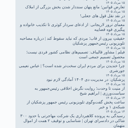
۱۵ مرداد ۱۴۰۵
تعارض قوانین؛ مانع پنهان سنددار شدن بخش بزرگی از املاک
۱۵ مرداد ۱۴۰۵
در نقد نقل قول های جعلی!
۱۵ مرداد ۱۴۰۵
معمای ترور لاریجانی: از ادعای سردار کوثری تا تکذیب خانواده و
پیگیری قوه قضاییه
۱۵ مرداد ۱۴۰۵
حقیقتِ بیرون از قاب؛ مردی که نباید سقوط کند | درباره مصاحبه
تلویزیونی رئیس‌جمهور پزشکیان
۱۵ مرداد ۱۴۰۵
فیلم | مشاور قالیباف: تصمیم‌های نظامی کشور فردی نیست؛
محصول تصمیم جمعی است
۱۵ مرداد ۱۴۰۵
چرا خندیدن برای مردم ایران سخت‌تر شده است؟ | عباس نعیمی
جورشری
۱۵ مرداد ۱۴۰۵
پزشکیان: در مدیریت دی ۱۴۰۴ آمادگی لازم نبود
۱۵ مرداد ۱۴۰۵
از منیت تا وحدت؛ روایت نگرش اخلاقی رئیس‌جمهور به
سیاست‌ورزی | ابراهیم شیخ
۱۴ مرداد ۱۴۰۵
ساعت پخش گفت‌وگوی تلویزیونی رئیس جمهور پزشکیان از
شبکه‌ی ۱ و خبر
۱۴ مرداد ۱۴۰۵
رسیدگی به پرونده کلاهبرداری یک شرکت مهاجرتی با حدود ۳۰۰
شاکی در دادسرای تهران | شناسایی و توقیف ۲ همت از اموال
متهمان