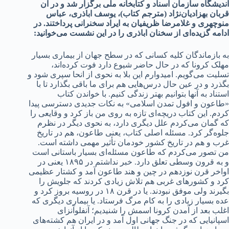
اندیشگاه سازمان اسناد و کتابخانه ملی برگزار شد و در آن
قربان بهزادیان‌نژاد (مترجم کتاب)، یوسف اباذری، عباس
منوچهری و غلامرضا ظریفیان به ایراد سخنرانی پرداختند. در
ادامه گزیده‌ای از سخنان اباذری را در این نشست می‎‌خوانید:
به بازماندگان کلیه کسانی که در سطح جهان از بیماری بسیار
مهلک کرونا که در حال حاضر شیوع دارد فوت کرده‌اند،
تسلیت می‌گویم. امیدوارم این بلا به نحوی از انحا سپری شود و
بگذرد و در عین حال درس‌هایی هم برای ما باقی بگذارد تا با
استناد به آنها بتوانیم بهتر زندگی کنیم. با خواندن کتاب
«طاعون و افول تمدن اسلامی» به نکات جدیدی دسترسی پیدا
کردم. این کتاب دریچه‌ای تازه به روی من باز کرد و وقایعی را
که گمان می‌کردم علل دیگری دارد، به نحوی دیگر در نظرم
جلوه‌گر کرد. مسئله اصلی کتاب، یعنی طاعون، هم در تاریخ
غرب و هم در تاریخ کشور خودمان تأثیر مهمی داشته است.
من تصور می‌کردم که طاعون مسئله‌ای بسیار باستانی است
و به قرون وسطی تعلق دارد. خبر نداشتم در ۱۸۹۵ یعنی در
اواخر قرن نوزدهم در چین و هند طاعون آمد و کشتار عظیمی
کرد و کشورهای غربی هم تلاش زیادی کردند که جلویش را
بگیرند ولی موفق نبودند. یا در قرن ۱۸ در روسیه بروز کرد و
عده بسیار زیادی را به کام مرگ فرستاد. یا بیماری دیگری که
اغلب بعد از آمدن کرونا اسمش را شنیدیم؛ آنفلوآنزای
اسپانیایی که در جنگ جهانی اول آمد و در ایران هم کشته‌های