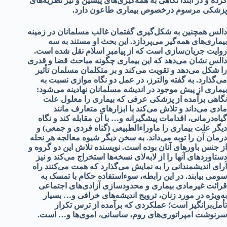
کرده و در ابتدا نگاهی به همه‌گیری‌های پیشین و نیز نظریه‌های
پزشکی مرسوم در‌خصوص بیماری طاعون دارد.
دالس همچنین به شکل‌گیری گفتمان غالب مسلمانان در زمینه
بیماری‌های همه‌گیر می‌پردازد. این بحث او مستند به سه
روایت جریان‌سازی است که از پیامبر اسلام نقل شده است.
دالس نشان می‌دهد که این بیماری چگونه مباحث قضا و قدری
را شکل می‌دهد و تقویت می‌کند و بر متکلمان مسلمان تأثیر
می‌گذارد. به گفته والترز، در عمل دو نگاه موازی نسبت به
بیماری از پیش موجود در اندیشه مسلمانان نهادینه می‌شود:
نگاهی برآمده از پزشکی عرفی که بیماری را معلول علت
مادی می‌داند و تلاش می‌کند با ابزارهای متعارف مانند
گیاه‌درمانی، اقدامات پیشگیرانه و… با آن مقابله کند و نگاه
دیگر علت بیماری را ماوراءالطبیعی (گناه فردی و جمعی) و
درمان آن را توبه می‌داند. به سخن دیگر شیوه معالجه هر نحله
از جنس باورهای آنان بوده است. نویسنده تلاش این دو گروه و
دستاوردهای آنها را از لابه‌لای نسخه‌ها استخراج می‌کند و نیز
آرای اندیشمندانی را به نمایش می‌گذارد که همت می‌کنند راه
سومی بیابند. در این رابطه، سوء‌استفاده حکام با تمسک به
قرائت غیرمادی بیماری و محدودسازی آزادی‌های اجتماعی
به‌ویژه در مورد زنان، ترویج اندیشه‌های خرافی و… بسیار
تأمل‌برانگیز است؛ عملکردی که برآمده از ترس تکرار
سرنوشت امپراتوری‌های روم، ساسانی، اموی‌ها و… است.