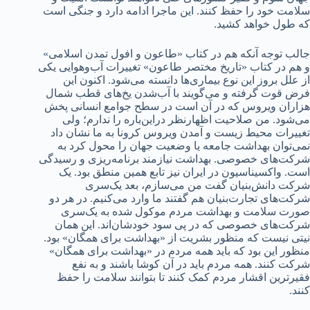
سلامت خود را حفظ کنند. این ماجرا ادامه دارد و جنگی است
که طول خواهد کشید.
جالب توجه آنکه هم در کتاب «طاعون و افول تمدن اسلامی»
و هم در کتاب «تاریخ مختصر طاعون» تغییرات آب‌وهوایی یکی
از علل بروز این نوع بیماری‌ها دانسته می‌شود. اکنون این
فرض قوت گرفته و می‌گویند با آب‌شدن یخ‌های قطب شمال
هزاران ویروس که در آن است در سطح جوامع انسانی پخش
می‌شود. من صلاحیت اظهارنظر در‌این‌باره را ندارم؛ ولی
تغییرات محیط زیست و آمدن ویروس کرونا به ما نشان داد
نمی‌توان بهداشت جامعه یا وضعیت جهان را محول کرد به
شرکت‌های خصوصی. بهداشت نیازمند برنامه‌ریزی و رسیدگی
است. واکسیناسیون در ایران نیز تابع همین منطق بود. یک
شرکت دانش‌بنیان گفت من می‌سازم، بعد یک‌سری
شرکت‌های تجارت‌بنیان هم گفتند ما وارد می‌کنیم. در هر دو
صورت سلامت و بهداشت مردم موکول شده به یک‌سری
شرکت‌های خصوصی که در پی سود خودشان‌اند. این همان
نیتی نیست که منظور بشریت از «بهداشت برای همگان» بود.
منظور این بود که باید همه مردم در «بهداشت برای همگان»
شرکت کنند. همه مردم باید در آن کوشا باشند و به نفع
فقیرترین اقشار مردم کمک کنند تا بتوانند سلامت را حفظ
کنند.