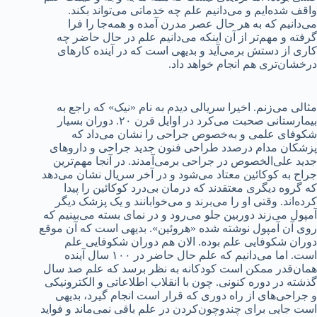
واقف شده‌ایم و می‌دانیم علم چه خدماتی می‌تواند بکند.
می‌دانیم که به هر حال عصر مدرن آمده و همه‌‌جا را فرا
گرفته و مهم‌تر از آن اینکه می‌دانیم علم در حال حاضر چه
کاری از دستش برمی‌آید و بدیهی است که در آینده کارهای
درخشان‌تری هم انجام خواهد داد.
مثالی می‌زنم. اخیرا سریالی دیدم به نام «نیک» که راجع به
بیمارستانی صحبت می‌کرد در اوایل قرن ۲۰. دوران بسیار
شکوفای علمی و به‌خصوص جراحی را نشان می‌داد که
پزشکان مدام درصدد طراحی فنون جدید جراحی و داروهای
جدید علی‌الخصوص در جراحی بر‌می‌آمدند. در آنجا مهم‌ترین
جراح به کوکائین معتاد می‌شود و در آخر سریال نشان می‌دهد
که گروه دیگری معتقدند که درمان بی‌درد کوکائین را پیدا
کرده‌اند. وقتی او را می‌برند و می‌خوابانند و یک پزشک دیگر
آمپول می‌زند دوربین جلو می‌رود و در نمای بسته می‌بینیم که
روی آن آمپول نوشته شده «هروئین». بدیهی است که آن موقع
دوران شکوفایی علم بوده. الان هم دوران شکوفایی علم
است. اما می‌دانیم که علم حال حاضر در ۱۰۰ سال آینده
همان‌قدر ممکن است کودکانه به نظر برسد که علم صد سال
گذشته در دوره کنونی. چون با انقلاب اطلاعاتی و الکترونیکی
و جراحی‌های از راه دوری که قرار است انجام گیرد، بدیهی
است جایی برای چندوچون‌کردن در علم باقی نمی‌ماند و فواید