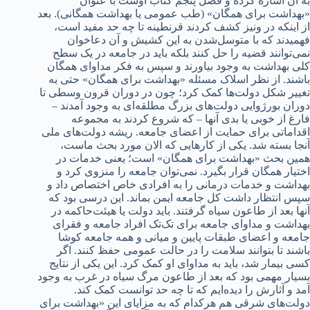
به آن اشاره کرده و فصل پنجم کتاب اوست با عنوان
«بهداشت برای همگان» (طب عمومی یا بهداشت همگانی). بعد
از اینکه در ونیز کشف کردند قرنطینه تا چه حد مفید است،
فهمیدند که با متوسل‌شدن به این کشیش و آن دعاخوان
نمی‌توانند قضیه را حل کنند بلکه باید در جامعه در یک سطح
کلی بهداشت به وجود بیاورند و سپس به فکر مداوای همگان
باشند. از نظر اسلاک مسئله «بهداشت برای همگان» حتی به
تغییر شکل دولت‌ها کمک کرد؛ چون در دوران قرون وسطی تا
دوران بورژوایی دولت‌های بزرگ مطلقه‌ای به وجود آمدند –
فارغ از خوبی یا بدی آنها – که شروع کردند به مجموعه
اقداماتی برای حمایت از اعضای جامعه. ریشه دولت‌های ملی
آنجا بسته شد. یکی از کارهایی که الان مورد بحث ماست،
همین بحث «بهداشت برای همگان» است؛ یعنی خدمات در
اختیار همگان قرار بگیرد. نمی‌توان جامعه را منزوی کرد و
بهداشت و خدمات درمانی را به افرادی خاص اختصاص داد و
سپس انتظار داشت کل جامعه ایمن بماند. این درسی بود که
آنها بعد از طاعون سیاه گرفتند. باید دولت یا هیئت‌حاکمه در
بهداشت و مداوای جامعه برای تک‌تک افراد جامعه و فقرای
جامعه و اعضای طبقات پایین و میانی و همه جامعه کوشا
باشند تا بتوانند سلامت را در حالت عمومی حفظ کنند. اگر
کسی بیمار شد، باید به مداوای او کمک کرد. این یکی از نتایج
بسیار مهمی بود که بعد از طاعون مرگ سیاه در غرب به وجود
آمد و آثارش را دیده‌ایم که تا چه حد توانست کمک کند.
دولت‌های شرقی هم هرکدام که به‌ مزایای این «بهداشت برای