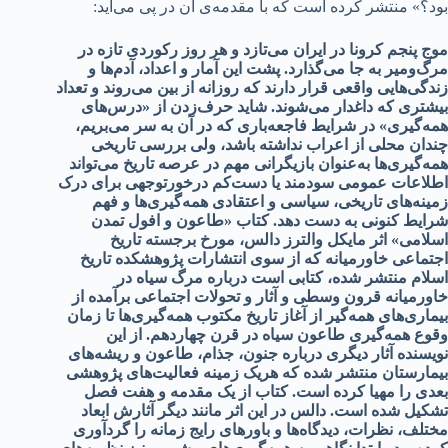
بود؟» منتشر کرده است که با مقدمه‌ی آن در پی می‌آید:
موج پنجم کرونا در ایران می‌تازد و هر روز رکوردی تازه در
مرگ‌و‌میر به جا می‌گذارد. پشت این آمار و اعداد، آدم‌ها و
زندگی‌هایی واقعی قرار دارند که روزانه از بین می‌روند و تعداد
بیشتری که داغدار می‌شوند. شاید حرف‌زدن از «درس‌های
همه‌گیری» در شرایط فاجعه‌باری که در آن به سر می‌بریم،
چندان محلی از اعراب نداشته باشد، ولی بررسی تاریخی
همه‌گیری‌ها به‌عنوان بازیگرانی مهم در عرصه تاریخ می‌تواند
اطلاعات عمومی سودمند یا دست‌کم درخورتوجهی برای درک
زمینه‌های تاریخی، سیاسی و اعتقادی همه‌گیری‌ها و فهم
شرایط کنونی به دست دهد. کتاب «طاعون و افول تمدن
اسلامی» اثر مایکل والترز دالس، مورخ برجسته تاریخ
اجتماعی خاورمیانه که از سوی انتشارات پژوهشکده تاریخ
اسلام منتشر شده، کتابی است درباره مرگ سیاه در
خاورمیانه قرون وسطی و آثار و تحولات اجتماعی برآمده از
بیماری‌های همه‌گیر از آغاز تاریخ مکتوب همه‌گیری‌ها تا زمان
وقوع همه‌گیری طاعون سیاه در قرن چهاردهم. از این
نویسنده آثار دیگری درباره جنون، جذام، طاعون و ریشه‌های
بیمارستان منتشر شده که هریک زمینه فعالیت‌های پژوهشی
بعدی را مهیا کرده است. کتاب از یک مقدمه و هفت فصل
تشکیل شده است. دالس در این اثر مانند دیگر آثارش ابعاد
مختلف، نظرات، دیدگاه‌ها و باورهای رایج زمانه را گردآوری