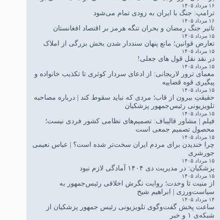
۱۶ مرداد ۱۴۰۵
ترامپ: جنگ با ایران به زودی تمام می‌شود
۱۶ مرداد ۱۴۰۵
تاثیر جنگ رمضان و بحران تنگه هرمز بر اقتصاد افغانستان
۱۵ مرداد ۱۴۰۵
تعارض قوانین؛ مانع پنهان سنددار شدن بخش بزرگی از املاک
۱۵ مرداد ۱۴۰۵
در نقد نقل قول های جعلی!
۱۵ مرداد ۱۴۰۵
معمای ترور لاریجانی: از ادعای سردار کوثری تا تکذیب خانواده و
پیگیری قوه قضاییه
۱۵ مرداد ۱۴۰۵
حقیقتِ بیرون از قاب؛ مردی که نباید سقوط کند | درباره مصاحبه
تلویزیونی رئیس‌جمهور پزشکیان
۱۵ مرداد ۱۴۰۵
فیلم | مشاور قالیباف: تصمیم‌های نظامی کشور فردی نیست؛
محصول تصمیم جمعی است
۱۵ مرداد ۱۴۰۵
چرا خندیدن برای مردم ایران سخت‌تر شده است؟ | عباس نعیمی
جورشری
۱۵ مرداد ۱۴۰۵
پزشکیان: در مدیریت دی ۱۴۰۴ آمادگی لازم نبود
۱۵ مرداد ۱۴۰۵
از منیت تا وحدت؛ روایت نگرش اخلاقی رئیس‌جمهور به
سیاست‌ورزی | ابراهیم شیخ
۱۴ مرداد ۱۴۰۵
ساعت پخش گفت‌وگوی تلویزیونی رئیس جمهور پزشکیان از
شبکه‌ی ۱ و خبر