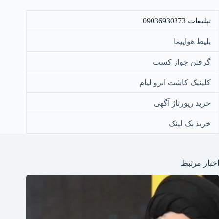
تبلیغات 09036930273
بلیط هواپیما
گرفتن جواز کسب
کلینیک کاشت ابرو لیام
خرید رپورتاژ آگهی
خرید بک لینک
اخبار مرتبط