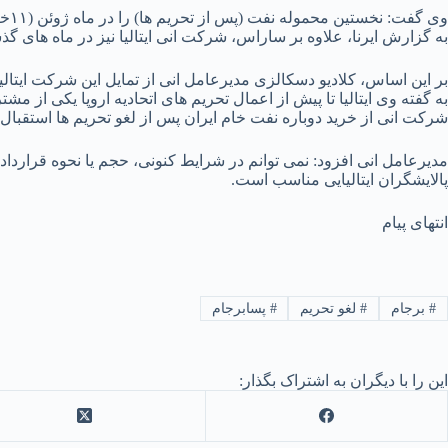
وی گفت: نخستین محموله نفت (پس از تحریم ها) را در ماه ژوئن (۱۱خرداد- ۱۰ تیر) از ایران دریافت کرد و در این زمینه، فرصت هایی جذاب برای آینده وجود دارند.
به گزارش ایرنا، علاوه بر ساراس، شرکت انی ایتالیا نیز در ماه های گ
بر این اساس، کلادیو دسکالزی مدیرعامل انی از تمایل این شرکت ایتالی
به گفته وی ایتالیا تا پیش از اعمال تحریم های اتحادیه اروپا یکی از 
شرکت انی از خرید دوباره نفت خام ایران پس از لغو تحریم ها استقبال 
مدیرعامل انی افزود: نمی توانم در شرایط کنونی، حجم یا نحوه قراردا
پالایشگران ایتالیایی مناسب است.
انتهای پیام
#
برجام
#
لغو تحریم
#
پسابرجام
این را با دیگران به اشتراک بگذار: