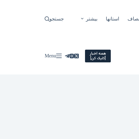
نصاف
استانها
بیشتر
جستجو
همه اخبار
Menu
[کلیک کن]