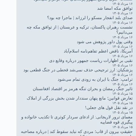
۱۶ مرداد ۱۴۰۵
توافق مکه امضا شد
۱۶ مرداد ۱۴۰۵
صدای بلند انفجار مسکو را لرزاند | ماجرا چه بود؟
۱۶ مرداد ۱۴۰۵
نشست رهبران پاکستان، ترکیه و عربستان | از توافق مکه چه
می‌دانیم؟
۱۶ مرداد ۱۴۰۵
وقتی پول داور پژوهش می شود
۱۶ مرداد ۱۴۰۵
آمریکا، ناقض اعظم تفاهم‌نامه اسلام‌آباد
۱۶ مرداد ۱۴۰۵
نقبی بر اظهارات ریاست جمهور درباره وقایع دی
۱۶ مرداد ۱۴۰۵
پزشکیان: ارز ترجیحی حذف نمی‌شد قحطی در جنگ قطعی بود
۱۶ مرداد ۱۴۰۵
ترامپ: جنگ با ایران به زودی تمام می‌شود
۱۶ مرداد ۱۴۰۵
تاثیر جنگ رمضان و بحران تنگه هرمز بر اقتصاد افغانستان
۱۵ مرداد ۱۴۰۵
تعارض قوانین؛ مانع پنهان سنددار شدن بخش بزرگی از املاک
۱۵ مرداد ۱۴۰۵
در نقد نقل قول های جعلی!
۱۵ مرداد ۱۴۰۵
معمای ترور لاریجانی: از ادعای سردار کوثری تا تکذیب خانواده و
پیگیری قوه قضاییه
۱۵ مرداد ۱۴۰۵
حقیقتِ بیرون از قاب؛ مردی که نباید سقوط کند | درباره مصاحبه