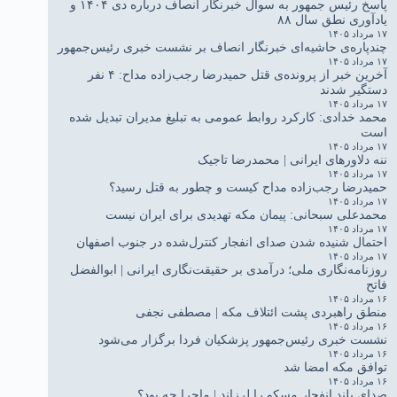
پاسخ رئیس جمهور به سوال خبرنگار انصاف درباره دی ۱۴۰۴ و
یادآوری نطق سال ۸۸
۱۷ مرداد ۱۴۰۵
چندپاره‌ی حاشیه‌ای خبرنگار انصاف بر نشست خبری رئیس‌جمهور
۱۷ مرداد ۱۴۰۵
آخرین خبر از پرونده‌ی قتل حمیدرضا رجب‌زاده مداح: ۴ نفر
دستگیر شدند
۱۷ مرداد ۱۴۰۵
محمد خدادی: کارکرد روابط عمومی به تبلیغ مدیران تبدیل شده
است
۱۷ مرداد ۱۴۰۵
ننه دلاورهای ایرانی | محمدرضا تاجیک
۱۷ مرداد ۱۴۰۵
حمیدرضا رجب‌زاده مداح کیست و چطور به قتل رسید؟
۱۷ مرداد ۱۴۰۵
محمدعلی سبحانی: پیمان مکه تهدیدی برای ایران نیست
۱۷ مرداد ۱۴۰۵
احتمال شنیده شدن صدای انفجار کنترل‌شده در جنوب اصفهان
۱۷ مرداد ۱۴۰۵
روزنامه‌نگاری ملی؛ درآمدی بر حقیقت‌نگاری ایرانی | ابوالفضل
فاتح
۱۶ مرداد ۱۴۰۵
منطق راهبردی پشت ائتلاف مکه | مصطفی نجفی
۱۶ مرداد ۱۴۰۵
نشست خبری رئیس‌جمهور پزشکیان فردا برگزار می‌شود
۱۶ مرداد ۱۴۰۵
توافق مکه امضا شد
۱۶ مرداد ۱۴۰۵
صدای بلند انفجار مسکو را لرزاند | ماجرا چه بود؟