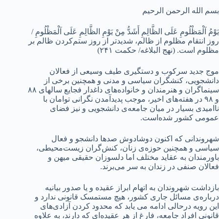
بسم الله الرحمن الرحیم
یَوْمُ آلْمَظْلُومِ عَلَى الظَّالِمِ أَشَدُّ مِنْ یَوْمِ الظَّالِمِ عَلَى آلْمَظْلُومِ /
روز انتقام مظلوم از ظالم، شدیدتر از روز ستم‌کردن ظالم بر
مظلوم است. (نهج البلاغه/ حکمت ۲۴۱)
موج جدید سرکوب و دستگیری‌ طیف وسیعی از فعالان
دانشجویی، کنشگران سیاسی و مدنی و همچنین برخی از
سینماگران و هنرمندان و خانواده‌های داغدار فجایع سالهای ۸۸
و ۹۸ در هفته‌های اخیر، موجب پدیدآمدن نگرانی توامان با
ناامیدی بسیار در میان جامعه‌ی دانشجویی و نیز فضای
عمومی کشور شده‌است.
شهروندانی که اکنون دوشادوش صدها دانشجو و فعال
سیاسی و همچنین حوزه‌ی زنان، کنش‌گران زیست‌محیطی،
باورمندان به عقاید مختلف اما دلسوزان حقیقی میهن و
فعالان صنفی در زندان به سر می‌برند.
بازداشت شهروندان به اتهام ابراز عقیده و یا صدور بیانیه
درباره‌ی مسائل جاری کشور، هیچ مستمسک قانونی ندارد و
این رویه درحالی ادامه می یابد که محدود کردن آزادی‌های
قانونی افراد جامعه، فارغ از هر عقیده‌ای که دارند، به علاوه