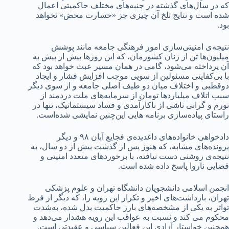
که در سال‌های گذشته در جنبه‌های مختلف حاکمیتی اعمال
شده است و نتایج تلخ آن چیزی جز «خسارت محض» نخواهد
بود.
نتیجه‌ی امنیتی‌سازی امور فرهنگی جامعه مانند پوشش
میلیون‌ها تن از زنان کشورمان، که این روزها بیش از پیش به
آن پرداخته می‌شود، گامی در همان مسیر عبث خواهد بود که
با بی‌کفایتی مسئولین از سویی موجب افزایش فشار و ایجاد
دوقطبی و اختلاف میان دو طیف اصلی جامعه و از سوی دیگر
سبب اتلاف میلیاردها تومان از سرمایه‌های ملت دردمند از
تورم و گرانی ناشی از ناکارآمدی و فساد سیستماتیک، تنها در
راستای پیاده‌سازی برنامه‌ هایی این‌چنین نمایشی شده‌است.
دادخواهی خانواده‌های داغدیده‌ی فجایع آبان ۹۸ و دیگر
پرونده‌های مشابه، که هنوز پس از گذشت بیش از دو سال، به
نتیجه‌ی روشنی دست نیافته، با برخوردهای متعدد امنیتی و
قضایی ناروا پاسخ داده شده است.
انجمن اسلامی دانشجویان دانشگاه تهران و علوم پزشکی
تهران، بازداشت‌های اخیر و تکرار این رویه را، که دیگر از فرط
تواتر به یکی از مشخصه‌های بارز حاکمیت بدل شده، به‌شدت
محکوم می کند و نسبت به عواقب این رویه هشدار می‌دهد و
همچنین خواستار آزادی این فعالین سیاسی و عقیدتی است.