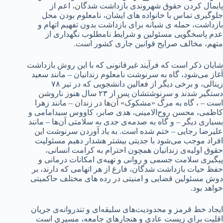
پایمال کردن حقوق شهروندی بازداشت شدگان، اعم از
جلوگیری تماس با خانواده های ایشان، نامعلوم بودن محل
بازداشت، حمله ی شبانه برای بازداشت بدون تفهیم اتهام و
عدم پاسخگویی مسئولین و شرایط نامطلوب نگهداری از
متهم، مخالف صرایح قوانین جاری کشور است.
شایان ذکر است که فرآیند غیرقانونی که با این روش بازداشت
آغاز می‌شود، گاه به سرنوشت نامعلوم زندانیان – مانند سعید
زینالی، و برخی دیگر از فعالین دانشجویی که در تیر ۷۸
دستگیر شدند و سرنوشتشان پس از ۲۳ سال هنوز ناروشن
است – ، گاه به مرگ «مشکوک» آن‌ها در زندان – مانند زهرا
کاظمی، محسن روح‌الامینی، هدی صابر، کاووس سیدامامی و
بسیاری دیگر – و گاه به صدمه‌ی جدی به سلامتی آن‌ها – مانند
علیرضا رجایی – ختم شده است. به یاد آوردن سرنوشت این
افراد موجب می‌شود با جدیتی بیشتر هشدار دهیم مسئولیت
حقوق اولیه‌ی زندانیان همچون احترام به کرامت انسانی،
پیگیری سلامت جسمی و روانی و تهیه‌ی امکانات درمانی و
حفظ حیات بازداشت شدگان، فارغ از هر اتهامی که دارند، بر
دوش مسئولین قضایی و امنیتی در رده های مختلف حاکمیتی
خواهد‌ بود.
ایجاد خط قرمز و محدودیت‌های سلیقه‌ای و تندروانه‌ی جریان
اقلیت برای زیست عادی و هنجارهای جامعه‌، مسیری است