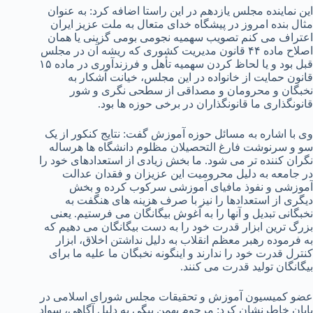
این نماینده مجلس یازدهم در این راستا اضافه کرد: به عنوان
مثال بنده امروز در پیشگاه خدای متعال به ملت عزیز ایران
اعتراف می کنم تصویب سهمیه نجومی بومی گزینی یا همان
اصلاح ماده ۴۴ قانون مدیریت کشوری که ریشه آن در مجلس
قبل بود و یا لحاظ کردن سهمیه تأهل و فرزندآوری در ماده ۱۵
قانون حمایت از خانواده در این مجلس، خیانت آشکار به
نخبگان و محرومان و مصداقی از سطحی نگری و شور
قانونگذاری ما قانونگذاران در برخی حوزه ها بود.
وی با اشاره به مسائل حوزه آموزش گفت: نتایج کنکور از یک
سو و سرنوشت فارغ التحصیلان مظلوم دانشگاه ها هرساله
نگران کننده تر می شود. ما بخش زیادی از استعدادهای خود را
در جامعه به دلیل محرومیت این عزیزان و فقدان عدالت
آموزشی و نفوذ مافیای آموزشی سرکوب کرده و بخش
دیگری از استعدادها را نیز با صرف هزینه های هنگفت به
نخبگانی تبدیل و آنها را به آغوش بیگانگان می فرستیم. یعنی
بزرگ ترین ابزار قدرت خود را به دست بیگانگان می دهیم که
به فرموده رهبر معظم انقلاب به دلیل نداشتن اخلاق، ابزار
کنترل قدرت خود را ندارند و اینگونه نخبگان ما علیه ما برای
بیگانگان تولید قدرت می کنند.
عضو کمیسیون آموزش و تحقیقات مجلس شورای اسلامی در
پایان خاطرنشان کرد: مرحوم بهمن بیگی به دلیل آگاهی، سواد