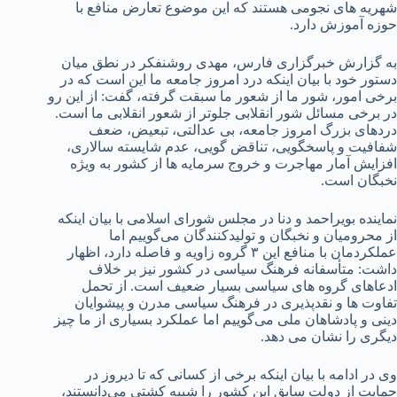
شهریه های نجومی هستند که این موضوع تعارض منافع با
حوزه آموزش دارد.
به گزارش خبرگزاری فارس، مهدی روشنفکر در نطق میان
دستور خود با بیان اینکه درد امروز جامعه ما این است که در
برخی امور، شور ما از شعور ما سبقت گرفته، گفت: از این رو
در برخی مسائل شور انقلابی جلوتر از شعور انقلابی ما است.
دردهای بزرگ امروز جامعه، بی عدالتی، تبعیض، ضعف
شفافیت و پاسخگویی، تناقض گویی، عدم شایسته سالاری،
افزایش آمار مهاجرت و خروج سرمایه ها از کشور به ویژه
نخبگان است.
نماینده بویراحمد و دنا در مجلس شورای اسلامی با بیان اینکه
از محرومیان و نخبگان و تولیدکنندگان می‌گوییم اما
عملکردمان با منافع این ۳ گروه زاویه و فاصله دارد، اظهار
داشت: متأسفانه فرهنگ سیاسی در کشور نیز بر خلاف
ادعاهای گروه های سیاسی بسیار ضعیف است. از تحمل
تفاوت ها و نقدپذیری در فرهنگ سیاسی مدرن و پیشوایان
دینی و پادشاهان ملی می‌گوییم اما عملکرد بسیاری از ما چیز
دیگری را نشان می دهد.
وی در ادامه با بیان اینکه برخی از کسانی که تا دیروز در
حمایت از دولت سابق این کشور را شبیه کشتی می‌دانستند،