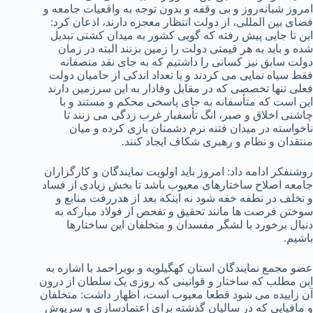
امروز شبانه‌روز و بی وقفه و بدون توجه به واقعیات جامعه و
فضای بین المللی، از دولت انتظار معجزه دارند، اذعان کرد:
این تا جایی پیش رفته که گویی کشور به میدان کشتی تبدیل
شده و باید به هر قیمتی دولت را زمین بزنند البته در زمان
دولت سابق نیز کسانی را داشتیم که به جای نقد منصفانه
فقط سیاه نمایی می کردند و یا تعداد اندکی از حامیان دولت
فعلی تنها تخصصی که در مقابل وفادار به این سرزمین دارند
این است که متأسفانه به جای پاسخی محکم و مستند و با
چاشنی اخلاق و صبر، انگ تأسفبار غرب زدگی می زنند تا
ناخواسته در میدان فتنه نرم دشمنان بازی کرده و میان
منتقدان و نظام و رهبری شکاف ایجاد کنند.
روشنفکر ادامه داد: امروز باید اولویت نمایندگان و کارگزاران
جامعه اصلاح ساختارهای معیوب باشد تا بخش زیادی از فساد
و تخلف در نطفه خفه شود نه اینکه بعد از هدررفت منابع و
سوختن فرصت ها مانند تحقیق و تفحص از فولاد مبارکه به
دنبال برخورد با لشگر مفسدان و متخلفان این ساختارها
باشیم.
عضو مجمع نمایندگان استان کهگیلویه و بویراحمد با اشاره به
این مطلب که ساختار و قوانینی که روزی یک سلطان از درون
آن زاییده می شود قطعا معیوب است، اظهار داشت: متخلفان
و مافیایی که در سالیان گذشته برای اعتمادسازی و سرپوش