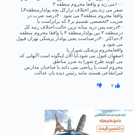
۱۰۰می زند و واقعا محروم منطقه ۳
صفر می زند،پس اختلاف ترازکل بچه پولدارمنطقه۳با
واقعا محروم منطقه۳ می شود ۴۰درصد ضرب در
ضریب ۳تخصصی تقسیم بر۴،که برابراست با
۳۰درصد.پس دربد بینانه ترین حالت،اختلاف رتبه کل
درمنطقه ۳ بین پولدارمنطقه ۳ با واقعا محروم منطقه
۳،حداکثر ۳۰درصداست یعنی پولدار پزشکی تهران قبول
می شود و
واقعامحروم پزشکی شیراز یا
اصفهان قبول می شود،آیا الآن اینگونه است؟آنهایی که
می گویند طرح شورا به ضرر مناطق
محروم است یا ریاضی نمی دانند یا صاحبان مدارس
غیرانتفاعی هستند مانند رئیس دیده بان عدالت
۲