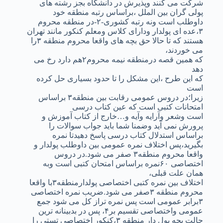
شرکت می کنند وپذیرش در دانشگاه بجز رشته های
پولی گران بین الملل ،براساس رتبه منطقه خود
داوطلب است ونه رتبه کشوری-۲-در منطقه محروم
۳،عده ای پولدار ودارای کلاس ومعلم کنکور مانند تهران
هستند که تا حالا حق بچه های واقعا محروم منطقه ۳را
می خوردند،
که همین قصه درمنطقه نیمه محروم۲هم دارد رخ می
دهد
که این طرح ،این مشکل را تا حدود بسیاری حل کرده
است
زیرا؛در دروس عمومی رقابت بین منطقه۳ براساس
امتحانات کتبی است که عین کتاب درسی
است وشعر وآرایه وآیه و…خارج از کتاب آموزش و
پرورش نمی آید وضمنا شما باید جواب سوالات را
براساس استدلال کتاب درسی پاسخ دهیدتا نمره
بگیرید،پس اختلاف نمره عمومی بین داوطلب پولدار و
واقعا محروم منطقه۳ صفر می شود.در دروس
اختصاصی ۶۰نمره براساس امتحان کتبی است وبه
همان علت قبلی،
اختلاف بین نمره کتبی اختصاصی پولدارمنطقه۳با واقعا
محروم منطقه ۳صفر می شود.ضریب نمره اختصاصی
۳برابر عمومی است پس نمره تراز کل می شود جمع
عمومی واختصاصی تقسیم بر۴، پس در بدبینانه ترین
حالت بچه پول دار منطقه ۳،کنکور اختصاصی تستی را