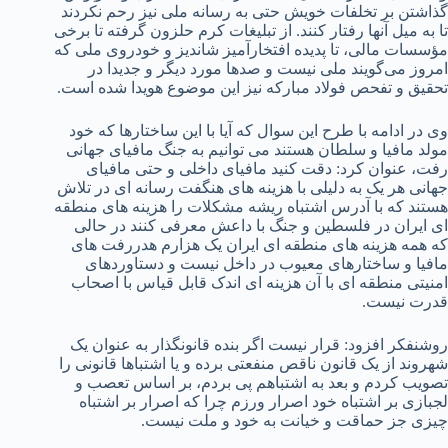
گذاشتن بر تخلفات خویش حتی به رسانه ملی نیز رحم نکردند
تا به میل آنها رفتار کنند. از تبلیغات کرم حلزون گرفته تا برخی
مؤسسات مالی، تا پدیده افتخارآمیز شاندیز و خودروی ملی که
امروز می‌گویند ملی نیست و صدها مورد دیگر و جدیدا در
تحقیق و تفحص فولاد مبارکه نیز این موضوع هویدا شده است.
وی در ادامه با طرح این سوال که آیا با این ساختارها که خود
مولد مافیا و سلطان هستند می توانیم به جنگ مافیای جهانی
رفت، عنوان کرد: دقت کنید مافیای داخلی و حتی مافیای
جهانی هر یک به دلیلی با هزینه های هنگفت رسانه ای در تلاش
هستند که با آدرس اشتباه ریشه مشکلات را هزینه های منطقه
ای ایران در فلسطین و جنگ با داعش معرفی کنند در حالی
که همه هزینه های منطقه ای ایران یک هزارم هدررفت های
مافیا و ساختارهای معیوب در داخل نیست و دستاوردهای
امنیتی منطقه ای با آن هزینه ای اندک قابل قیاس با اصحاب
قدرت نیست.
روشنفکر افزود: قرار نیست اگر بنده قانونگذار به عنوان یک
شهروند از یک قانون ناقص منفعتی برده و یا اشتباها قانونی را
تصویب کردم و بعد به اشتباهم پی بردم، بر اساس تعصب و
لجبازی بر اشتباه خود اصرار ورزم چرا که اصرار بر اشتباه
چیزی جز حماقت و خیانت به خود و ملت نیست.