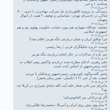
شبکه‌ی ۱ و خبر
۱۴ مرداد ۱۴۰۵
رسیدگی به پرونده کلاهبرداری یک شرکت مهاجرتی با حدود ۳۰۰
شاکی در دادسرای تهران | شناسایی و توقیف ۲ همت از اموال
متهمان
۱۴ مرداد ۱۴۰۵
معتضد: عبدالله شهبازی هم مورد حمایت حکومت پهلوی بود و هم
جمهوری اسلامی
۱۴ مرداد ۱۴۰۵
چرا توافق ایران و عمان درباره‌ی تنگه هرمز اعلام نشد؟
۱۴ مرداد ۱۴۰۵
پوست خربزه تحلیلگران غربی | رضا رئیسی
۱۳ مرداد ۱۴۰۵
خبر تازه از مذاکرات در حال انجام درباره‌ی تنگه هرمز
۱۳ مرداد ۱۴۰۵
دفتر رهبری: ادعای مطرح شده درباره‌ی واکنش رهبر انقلاب به
نامه رئیس‌جمهور از اساس کذب است
۱۳ مرداد ۱۴۰۵
پخش گفت‌وگوی تلویزیونی رئیس‌جمهور پزشکیان با مردم:
امشب بعد از خبر ۲۱ [+تکمیلی: تغییر زمان پخش]
۱۳ مرداد ۱۴۰۵
ماجرای سر دادن شعار علیه آیت الله صادق شیرازی در کربلا چه
بود؟
۱۳ مرداد ۱۴۰۵
اگر تو دریادلی من اقیانوس‌دلم!
۱۳ مرداد ۱۴۰۵
۳ سناریوی پیش روی ایران و آمریکا | محمدرضا طالبی‌نژاد
۱۳ مرداد ۱۴۰۵