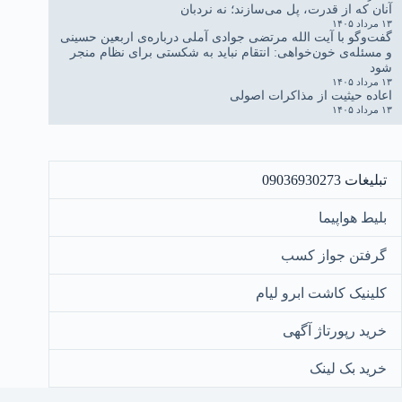
آنان که از قدرت، پل می‌سازند؛ نه نردبان
۱۳ مرداد ۱۴۰۵
گفت‌وگو با آیت الله مرتضی جوادی آملی درباره‌ی اربعین حسینی
و مسئله‌ی خون‌خواهی: انتقام نباید به شکستی برای نظام منجر
شود
۱۳ مرداد ۱۴۰۵
اعاده حیثیت از مذاکرات اصولی
۱۳ مرداد ۱۴۰۵
تبلیغات 09036930273
بلیط هواپیما
گرفتن جواز کسب
کلینیک کاشت ابرو لیام
خرید رپورتاژ آگهی
خرید بک لینک