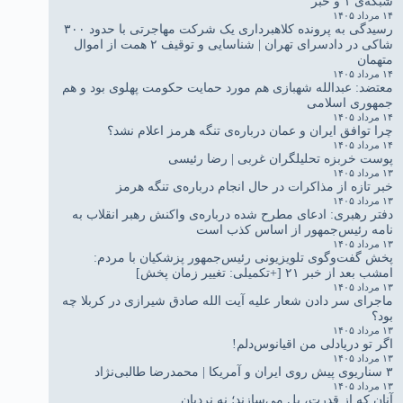
شبکه‌ی ۱ و خبر
۱۴ مرداد ۱۴۰۵
رسیدگی به پرونده کلاهبرداری یک شرکت مهاجرتی با حدود ۳۰۰
شاکی در دادسرای تهران | شناسایی و توقیف ۲ همت از اموال
متهمان
۱۴ مرداد ۱۴۰۵
معتضد: عبدالله شهبازی هم مورد حمایت حکومت پهلوی بود و هم
جمهوری اسلامی
۱۴ مرداد ۱۴۰۵
چرا توافق ایران و عمان درباره‌ی تنگه هرمز اعلام نشد؟
۱۴ مرداد ۱۴۰۵
پوست خربزه تحلیلگران غربی | رضا رئیسی
۱۳ مرداد ۱۴۰۵
خبر تازه از مذاکرات در حال انجام درباره‌ی تنگه هرمز
۱۳ مرداد ۱۴۰۵
دفتر رهبری: ادعای مطرح شده درباره‌ی واکنش رهبر انقلاب به
نامه رئیس‌جمهور از اساس کذب است
۱۳ مرداد ۱۴۰۵
پخش گفت‌وگوی تلویزیونی رئیس‌جمهور پزشکیان با مردم:
امشب بعد از خبر ۲۱ [+تکمیلی: تغییر زمان پخش]
۱۳ مرداد ۱۴۰۵
ماجرای سر دادن شعار علیه آیت الله صادق شیرازی در کربلا چه
بود؟
۱۳ مرداد ۱۴۰۵
اگر تو دریادلی من اقیانوس‌دلم!
۱۳ مرداد ۱۴۰۵
۳ سناریوی پیش روی ایران و آمریکا | محمدرضا طالبی‌نژاد
۱۳ مرداد ۱۴۰۵
آنان که از قدرت، پل می‌سازند؛ نه نردبان