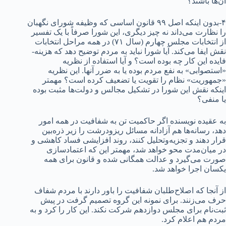
آن‌ها باشند؟
۴-بدون اینکه اصل ۹۹ قانون اساسی که وظیفه شورای نگهبان
را نظارت می‌داند نه چیز دیگری، این شورا صرفاً با یک تفسیر
از انتخابات مجلس چهارم (سال ۷۱) در همه مراحل انتخابات
نقش ایفا می‌کند. آیا شورا نباید به مردم توضیح دهد که هزینه-
فایده این کار چه بوده است؟ و آیا استفاده از نظریه
«استصوابی» به نفع مردم بوده یا به ضرر آنها. این نظریه
«جمهوریت» نظام را تقویت یا تضعیف کرده است؟ مهمتر
اینکه نقش این شورا در تشکیل مجالس و دولت‌ها مثبت بوده
یا منفی؟
به عقیده نویسنده اگر حاکمیت تن به شفافیت در همه امور
دهد، رسانه‌ها هم آزادانه مسائل ریزودرشت را زیر ذره‌بین
قرار دهند و تجزیه‌وتحلیل کنند، روند افزایشی فساد کاهشی و
در میان‌مدت محو خواهد شد، مهمتر این که اعتمادسازی
صورت می‌گیرد و عدالت همگانی شده و قانون برای همه
یکسان اجرا خواهد شد.
از آنجا که اصلاح‌طلبان شفافیت را باور دارند با مردم شفاف
حرف می‌زنند. برای نمونه این گروه تصمیم گرفت در پیش
ثبت‌نام برای مجلس دوازدهم شرکت نکند. این کار را کرد و به
مردم هم اعلام کرد.