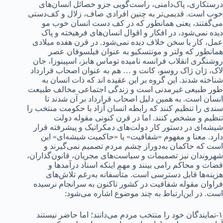
درستکاری، پاک‌دامنی، راست‌گویی جزو خصائل انسان‌های
خوب است. قدیمی‌تر به چنین افرادی صاف، زلال و کف‌دستی
می‌گفتند، یعنی همانطور که در کف دست انسان خوب مو
دیده نمی‌شود، در افکار و اقوال انسان‌های فرهیخته و پاک
عمل، کار یا سخن خلاف دیده نمی‌شود. در قرن هفده میلادی
همانطور که ولتر و مونتسکیو به عنوان فیلسوفان عصر
روشنگری انقلاب فرانسه نامیده توماس هابز، اسپینوزا، جان
لاک، ژان ژاک روسو، کانت و … هم به عنوان اصحاب قرارداد
شناخته شدند. این گروه بر این عقیده اند که ذات انسان به
طور طبیعی غیرمدنی است و زندگی اجتماعی مخالف طبیعت
انسان است. به همین دلیل اصحاب قرارداد بر آن شدند تا
سندی را تنظیم کنند که رابطه انسان آزاد با حکومت منتخب را
تنظیم و مشخص کنند. اما در قرن کنونی مقوله دولت
شیشه‌ای در دستور کار دولت‌های دمکراتیک و پیشرفته قرار
دارد. معنا و مفهوم «شفافیت» یا «حاکمیت شیشه‌ای» این
است که حاکمان به‌دوراز چشم مردم تصمیم نمی‌گیرند و
شهروندان نیز تصمیمات و سیاست‌های مجریان، قانون‌گذاران،
قضات و محاکم رامی بینند و مهم اینکه اسناد درآمدها و
هزینه‌ها قابل دسترسی است. متأسفانه به‌رغم تلاش‌های
فراوان مقوله شفافیت در کشور تاکنون به سرانجام نرسیده
است. در این‌ارتباط به چند موضوع اشاره می‌شود:
۱-نمایندگان خود را منتخب مردم می‌دانند؛ اما حاضر نیستند