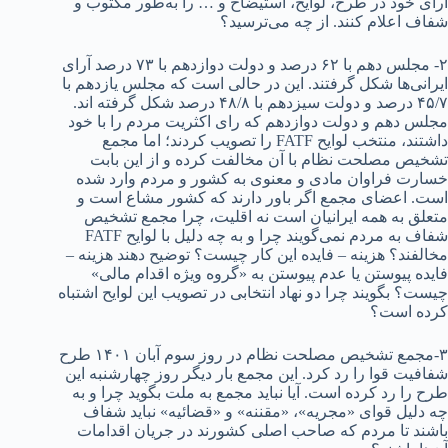
آرای خود در طرح، لوایح، استیضاح و … را به‌طور مکتوب و
شفاف اعلام کنند. از چه می‌ترسید؟
۲- مجلس دهم با ۶۲ درصد و دولت دوازدهم با ۷۳ درصد آرای
ایرانی‌ها شکل گرفتند. این در حالی است که مجلس یازدهم با
۴۵/۷ درصد و دولت سیزدهم با ۴۸/۸ درصد شکل گرفته اند.
مجلس دهم و دولت دوازدهم که رای اکثریت مردم را با خود
داشتند، منتخب لوایح FATF را تصویب کردند؛ اما مجمع
تشخیص مصلحت نظام با آن مخالفت کرده و از این بابت
خسارت فراوان مادی و معنوی به کشور و مردم وارد شده
است. اعضای مجمع اگر باور دارند که کشور مشاع است و
متعلق به همه ایرانیان است نه اقلیت، چرا مجمع تشخیص
شفاف به مردم نمی‌گویند چرا و به چه دلیل با لوایح FATF
مخالفند؟ هزینه – فایده این کار چیست؟ توضیح دهند هزینه –
فایده پیوستن یا عدم پیوستن به «گروه ویژه اقدام مالی»
چیست؟ بگویند چرا دو نهاد انتخابی در تصویب این لوایح اشتباه
کرده است؟
۳-مجمع تشخیص مصلحت نظام در روز سوم آبان ۱۴۰۱ طرح
شفافیت قوا را رد کرد. این مجمع بار دیگر روز چهارشنبه این
طرح را رد کرده است. آیا نباید مجمع به ملت بگوید چرا و به
چه دلیل قوای «مجریه»، «مقننه» و «قضائیه» نباید شفاف
باشند تا مردم که صاحب اصلی کشورند در جریان اقدامات