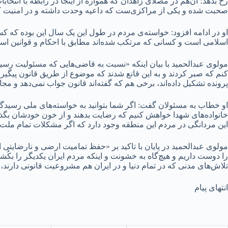
رخ بدهد؛ آن‌هم در مصلای زاهدان که همواره از اینجا در رابطه با انت
صحبت شده و یکی از مراکزی‌ست که داعیه وحدت داشته و در امنیت کشو
او در ادامه افزود: خواسته‌ی مردم در طول این یک سال این بوده که کس
اسلامی است و کسانی که مرتکب شده‌اند مطابق با احکام و قوانین اسل
مولوی عبدالحمید با بیان اینکه «نسبت به قاضی‌هایی که مسئولیت رسیدگی
کنم که صبر کردند و به این قانع شدند که موضوع از طریق قانون پیگیری 
پرونده تشکیل داده‌اند، برخی هم که گفته‌اند قانون جواب نمی‌دهد و مجاز
او خطاب به مسئولان گفت: اگر شما بتوانید به خواسته‌های ملی رسیدگ
خانواده‌های شهدا خواهش کنیم که رضایت بدهند و از خون خودشان بگذر
این مردانگی در مردم این منطقه وجود دارد که اگر مشکلات تمام ملت 
مولوی عبدالحمید در پایان با تاکید بر «حفظ تمامیت ارضی و نارضایت
را دوست داریم و هیچ‌گاه به خشونت و اینکه مردم ایران یکدیگر را بکُ
تلاش‌های مدنی که در تمام دنیا و در ایران هم مشروعیت قانونی دارند، ت
انتهای پیام