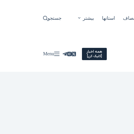
نصاف
استانها
بیشتر
جستجو
همه اخبار
Menu
[کلیک کن]