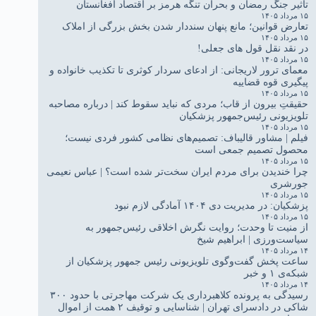
تاثیر جنگ رمضان و بحران تنگه هرمز بر اقتصاد افغانستان
۱۵ مرداد ۱۴۰۵
تعارض قوانین؛ مانع پنهان سنددار شدن بخش بزرگی از املاک
۱۵ مرداد ۱۴۰۵
در نقد نقل قول های جعلی!
۱۵ مرداد ۱۴۰۵
معمای ترور لاریجانی: از ادعای سردار کوثری تا تکذیب خانواده و
پیگیری قوه قضاییه
۱۵ مرداد ۱۴۰۵
حقیقتِ بیرون از قاب؛ مردی که نباید سقوط کند | درباره مصاحبه
تلویزیونی رئیس‌جمهور پزشکیان
۱۵ مرداد ۱۴۰۵
فیلم | مشاور قالیباف: تصمیم‌های نظامی کشور فردی نیست؛
محصول تصمیم جمعی است
۱۵ مرداد ۱۴۰۵
چرا خندیدن برای مردم ایران سخت‌تر شده است؟ | عباس نعیمی
جورشری
۱۵ مرداد ۱۴۰۵
پزشکیان: در مدیریت دی ۱۴۰۴ آمادگی لازم نبود
۱۵ مرداد ۱۴۰۵
از منیت تا وحدت؛ روایت نگرش اخلاقی رئیس‌جمهور به
سیاست‌ورزی | ابراهیم شیخ
۱۴ مرداد ۱۴۰۵
ساعت پخش گفت‌وگوی تلویزیونی رئیس جمهور پزشکیان از
شبکه‌ی ۱ و خبر
۱۴ مرداد ۱۴۰۵
رسیدگی به پرونده کلاهبرداری یک شرکت مهاجرتی با حدود ۳۰۰
شاکی در دادسرای تهران | شناسایی و توقیف ۲ همت از اموال