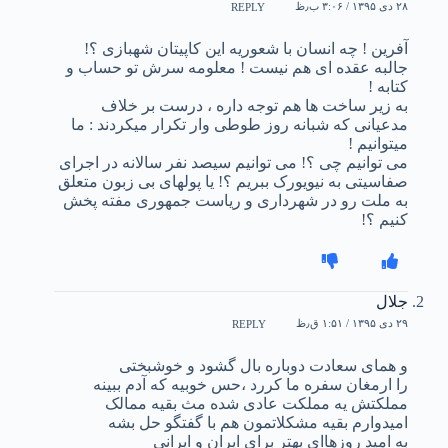
۲۸ دی ۱۳۹۵ / ۳:۰۶ ب٫ظ
REPLY
آفرین ! چه انسان با شعوریه این کاپیتان شهبازى ؟!
جالبه عقده اى هم نیست ! معلومه سرش تو حساب و
کتابه !
به زیر ساخت ها هم توجه داره ، درست بر خلاف
مدعیانى که شبانه روز طوطى وار تکرار میکردند : ما
میتوانیم !
مى توانیم چى ؟! مى توانیم سیصد نفر سالانه در اجراى
صفاسیتى به نیویورک ببریم ؟! یا پولهاى بى زبون متعلق
به ملت رو در شهردارى و ریاست جمهورى مفته پخش
کنیم ؟!
جلال
۲۹ دی ۱۳۹۵ / ۱:۵۱ ق٫ظ
REPLY
و همای سعادت دوباره بال گشود و خوشبختی
را ارمغان سفره ما کررد ،حس خوبیه که آدم ببینه
مملکتش یه مملکت عادی شده مث بقیه ممالک
امیدوارم بقیه مشکلاتمون هم با گفتگو حل بشه
به امید روزهاای بهتر برای ایران و ایرانی