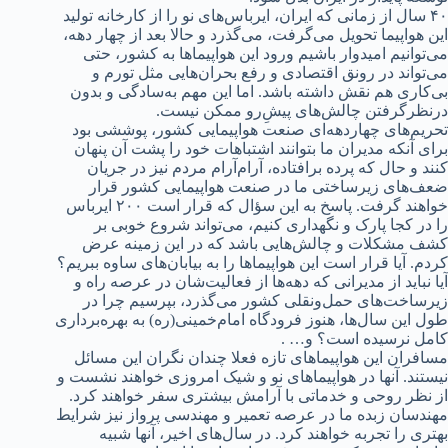
۴۰ سال از زمانی که ایران، ایرباس‌های نو را از کارخانه تولید
این هواپیما تحویل می‌گرفت، می‌گذرد و حالا بعد از چهار دهه،
می‌توانیم امیدوار باشیم ورود این هواپیماها به کشور، حتی
می‌تواند در رونق اقتصادی و رفع بحران‌هایی مثل تورم و
بی‌کاری هم نقش داشته باشد. اما این مهم به‌سادگی و بدون
درنظرگرفتن چالش‌های پیشِ‌رو ممکن نیست.
تحریم‌های چهاردهه‌ای صنعت هواپیمایی کشور، پوششی بود
برای آنکه مدیران ما بتوانند اشتباهات خود را پشت آن پنهان
کنند و حال که پرده برافتاده، آرام‌آرام مردم نیز در جریان
ضعف‌های زیرساختی ما در صنعت هواپیمایی کشور قرار
خواهند گرفت. پاسخ به این سؤال که قرار است ۲۰۰ ایرباس
را در کجا پارک و نگهداری کنیم، می‌تواند شروع خوبی بر
کشف مشکلات و چالش‌هایی باشد که در این زمینه عرض
کردم. آیا قرار است این هواپیماها را به بیابان‌های ساوه ببریم؟
آیا نباید از مدیرانی که دهه‌ها از فعالیت‌شان در عرصه راه و
زیرساخت‌های حمل‌ونقلی کشور می‌گذرد، بپرسیم چرا در
طول این سال‌ها، هنوز فرودگاه امام‌خمینی(ره) به بهره‌برداری
کامل نرسیده است؟ و… .
مسافران این هواپیماهای تازه فعلا چندان نگران این مسائل
نیستند. آنها در هواپیماهای نو و شیک امروزی خواهند نشست و
از نظر روحی و خدماتی با آرامش بیشتری سفر خواهند کرد.
مهندسان زبده ما در عرصه تعمیر و مهندسی پرواز نیز شرایط
بهتری را تجربه خواهند کرد. در سال‌های اخیر، آنها شبیه