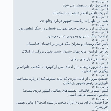
۱۶ مرداد ۱۴۰۵
وقتی پول داور پژوهش می شود
۱۶ مرداد ۱۴۰۵
آمریکا، ناقض اعظم تفاهم‌نامه اسلام‌آباد
۱۶ مرداد ۱۴۰۵
نقبی بر اظهارات ریاست جمهور درباره وقایع دی
۱۶ مرداد ۱۴۰۵
پزشکیان: ارز ترجیحی حذف نمی‌شد قحطی در جنگ قطعی بود
۱۶ مرداد ۱۴۰۵
ترامپ: جنگ با ایران به زودی تمام می‌شود
۱۶ مرداد ۱۴۰۵
تاثیر جنگ رمضان و بحران تنگه هرمز بر اقتصاد افغانستان
۱۵ مرداد ۱۴۰۵
تعارض قوانین؛ مانع پنهان سنددار شدن بخش بزرگی از املاک
۱۵ مرداد ۱۴۰۵
در نقد نقل قول های جعلی!
۱۵ مرداد ۱۴۰۵
معمای ترور لاریجانی: از ادعای سردار کوثری تا تکذیب خانواده و
پیگیری قوه قضاییه
۱۵ مرداد ۱۴۰۵
حقیقتِ بیرون از قاب؛ مردی که نباید سقوط کند | درباره مصاحبه
تلویزیونی رئیس‌جمهور پزشکیان
۱۵ مرداد ۱۴۰۵
فیلم | مشاور قالیباف: تصمیم‌های نظامی کشور فردی نیست؛
محصول تصمیم جمعی است
۱۵ مرداد ۱۴۰۵
چرا خندیدن برای مردم ایران سخت‌تر شده است؟ | عباس نعیمی
جورشری
۱۵ مرداد ۱۴۰۵