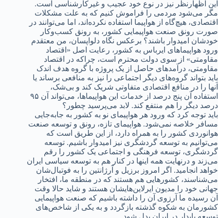
این اظهارنظر نیز در نوع خود عجیب و غیرکارشناسی است.
مگر می‌شود مردمی را فراموش کنیم که به علت مشکلات
اقتصادی، هیچ‌گاه از هواپیما استفاده نکرده‌اند، اما می‌توانند در
صورت رونق صنعت هواپیمایی کشور، به رونق کسب‌وکار
خودشان امیدوار باشند؟ برعکس نگاه دلواپسان، من معتقدم
ورود هواپیماهای ایرباس به کشور، رعایت اصل «اقتصاد
مقاومتی» از سوی دولت محترم است، چراکه در اقتصاد
مقاومتی، درآمدهای حاصل از یک پروژه با گروه هدف اندک
باید بتواند گروه‌های دیگر اجتماعی را نیز به منافعی برساند یا
آنها را در منافع اقتصادی متفاوتی شریک کند و بی‌شک،
استفاده آن پنج درصد از خدمات این هواپیماها، می‌تواند آن ۹۵
درصد دیگر را هم منتفع کند. لابد می‌پرسید چطور؟
باید توجه کرد که ورود هر هواپیمای نو به کشور به جابه‌جایی
مسافر خلاصه نمی‌شود. هواپیمای تازه، رونق و توسعه صنعت
هوانوردی کشور را به همراه دارد، از این طریق است که
می‌توانیم به توسعه گردشگری نیز امیدوار باشیم. توسعه
گردشگری، توسعه فرهنگی و اجتماعی یک کشور را رقم
می‌زند و درنهایت همه اینها در کنار هم به توسعه سیاسی ایران
خواهد انجامید. اگر امروز برزیل و آرژانتین را به فوتبال‌شان
می‌شناسند، کشورهایی هم هستند که در منطقه ما، افتخار
جهانی خود را مدیون ایرلاین‌هایشان‌ هستند و شاید حالا وقت
آن رسیده ما آرزوی آن را داشته باشیم که صنعت هواپیمایی
کشورمان به شکوه گذشته بازگردد و به یکی از شاخص‌های
توسعه پایدار در ایران بدل شود.