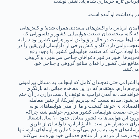
ایرباس تازه خریداری شده یادداشتی نوشت.
در یادداشت او آمده است:
آمدن ایرباس با واکنش‌های متعددی همراه شده؛ واکنش‌هایی
که گاه، متخصصان صنعت هواپیمایی کشور و دلسوزانی که
سال‌ها بی‌منت در حال رتق‌وفتق امور هوایی کشور بودند را به
تعجب وامی‌دارد. گاه واکنش برخی از دلواپسان این یقین را در
ما ایجاد می‌کند که صنعت هواپیمایی کشور- با وجود رفع
تحریم‌ها- هنوز در تنور دعواهای جناحی می‌سوزد و گروهی
منافع ملی کشور را فدای منافع گروهی و جناحی خود
می‌کنند.
با اشرافی حتی نه‌چندان کامل که اینجانب به مسائل پیرامونی
برجام دارم، معتقدم که در این معاهده جهانی، نه بازنگری
خواهد شد، نه آمدن ترامپ به توقف یا دست‌درازی در آن ختم
می‌شود. ساده نیست که بپذیریم آمریکا، از چنین معامله
اقتصادی‌ای خواهد گذشت و ما از آمدن هواپیماهای نو به
چرخه صنعت هواپیمایی کشور محروم خواهیم شد، چراکه
ورود این هواپیماها به کشور معادل حدود ۱۰ سال اشتغال
برای صدهزار نفر است. فارغ از این، دلواپسان از طریق
رسانه‌های خود، به مردم می‌گویند که این هواپیماهای تازه، تنها
پنج درصد از مردم را از منافع خدماتی خود بهره‌‌مند می‌کنند.