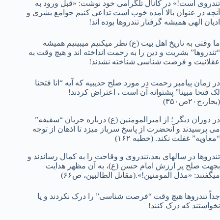
تندروی است!» در کانال تلگرامی خود نوشت: «قبل ورود به
آنچه در عنوان بالا آمده خوب است تداعی کنیم جوامع بشری و
ادیان الهی همیشه گرفتار تندروها بوده اند!
ما وقتی به تاریخ اهل بیت (ع) نظر میکنیم میبینیم همیشه
“تندروها” بشریت و دین را به زحمت انداخته اند و هیچ وقت به
عقلانیت و فرصت شناسی شناخته نشدند!
در زمان پیامبر رحمت در مورد صلح حدیبیه که آیه “انا فتحنا
لک فتحا مبینا” پشتوانه آن است ، اعتراض کردند!
(بحار،ج۲۰ص۳۵۰)
در دوران دیگر ؛ از امیرالمومنین (ع)‌ درباره جریان “سقیفه”
می پرسیدند و آنحضرت از پاسخ سرباز میزد تا اذهان از توجه
“معاویه” غفلت نکند. (خطبه ۱۶۲)
تندروها در سالهای بعد،تندروی و وقاحت را به کمال رساندند و
بجهت صلح پر ارزش امام حسن (ع)، به آن مظهر هدایت
میگفتند: «مذل المومنین!».(مقاتل الطالبین، ص۶۶)
جداً تندروها هیچ وقت “فرصت شناسی” را درک نکردند و یا
نخواستند که درک کنند!