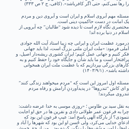
را رها نمی‌کنم، حتی اگر کافرباشد». (کافی، ج ۲ ص ۳۳۳)
مسئله مهم آبروی اسلام و ایران است و آبروی دین و مردم
یک امانت در دست حاکمیتِ دینی است.
مختصری نگاه لازم است تا دیده شود “طالبان” چه آبرویی از
اسلام در دنیا برده اند!
درمورد عظمت ایران و ایرانی چه زیبا استاد آیت الله جوادی
آملی فرمود: «ملت ایران ملتی بزرگ است، لذا باید جهانی
فکر کنیم و جهانی عمل کنیم؛ ایران کشوری ریشه‌دار اصیل، و
پرافتخار است و ما باید شأن و جایگاه خود را حفظ کنیم و به
کارهای بزرگی بپردازیم که با عظمت ملت ایران همخوانی
داشته باشد». (۱۴۰۳/۹/۱)
مسئله اول امروز این است که “مردم میخواهند زندگی کنند”
و ای کاش “تندروها” در پدیدآوردنِ آرامش و رفاه مردم
تندروی میکردند!
به نقل سید بن طاوس ؛ «روزی موسی به خدا عرضه داشت:
چرا به فرعون عمر طولانی دادی و نفرین ها در حق او اجابت
ننمودی؟ از بارگاه الهی پاسخ آمد: عیبِ فرعون این بود که
ادعایِ خدایی می‌کرد، ولی حُسن او این بود که شهرها را آباد و
راه‌ها را امن و سُفره‌ها را رنگین کرده بود .. من از حق خویش