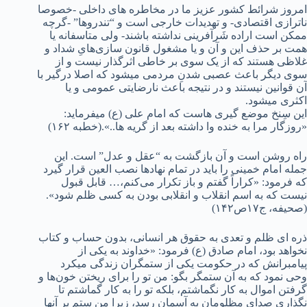
امروز شرائط کشور عزیز ما در مخاطره های داخلی -خصوصا
ناترازی اقتصادی- و تهدیدات خارجی است و “تندروها” -گرچه
ممکن است اراده شَرآفرینی نداشته باشند- ولی متاسفانه یا
همت بر حذف این و آن و یا مشغول قانون سازی‌هایِ شداد و
غلاظی هستند که از یک سوی بر خاطی اثرگذار نیست و از
سوی دیگر باعث عصبی شدنِ مردمی میشود که اصلا درگیر با
آن قوانین نیستند و در نتیجه باعث نارضایتی عمومی و یا
اکثری میشود.
این سِنخ موضع گیری هاست که امام علی (ع) میفرماید:
«روزگار مرا به خنده وا داشته بعد از گریه ها..».(خطبه ۱۶۲)
راه روشن است و آن بازگشت به “عقل و عدل” است. این
جمله امام خمینی را باید در تمام نهادها نصب العین قرار گیرد
که فرمود: «کراراً گفتم و باز تکرار می‌کنم،… قابل قبول
نیست که به اسم انقلاب و انقلابی بودن به کسی ظلم شود».
(صحیفه، ج۱۷ص۱۴۲)
ذره ای ظلم و تعدی به حقوق هر انسانی، بدون حساب و کتاب
نخواهد بود، امام صادق (ع) فرمود: «خداوند به یکی از
پیامبرانش که در حکومت یکی از ستمگران زندگی میکرد
وحی نمود که به آن ستمگر بگو: من تو را برای ریختن خون‌ها و
گرفتن اموال به کار نگماشتم، بلکه تو را به کار گماشتم تا
نگذاری صدای مظلومان به آسمان رسد، زیرا من ستم بر آنها