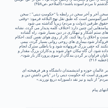
گذشتم تا مردم آسوده باشند».(الملاحم ،ص۳۵۸)
سخن آخر و آخر سخن در رابطه با “حکومتِ دینی” ؛ سخن
امیرالمومنین است که طبق نقل نهج البلاغه فرمود: «وقتی
حقوق طرفین (دولت و مردم) زیرپا گذاشته می شود
پیامدهایی این چنین دارد: اختلاف کلمه پدیدار می گردد، نشانه
های ستم آشکار و تبهکاری در دین بسیار شود، راه گشاده
سنت و اخلاق را رها کنند، کار از روی هوای نفس کنند، احکام
فروگذار شود،بیماری های روحی روانی بسیار گردد، بیمی
نکنند که حقی بزرگ فرونهاده شود و یا باطلی سترگ انجام
داده شود. آن گاه نیکان خوار شوند و بدکاران بزرگ مقدار و
تاوان فراوان بر گردن بندگان از سوی پروردگار بار شود».
(خطبه ۲۱۶)
بر عالمانِ حوزه و اندیشمندان دانشگاه و هر فرهیخته ای
ضروری است که حکومت دینی را در “پاس داشتنِ دین و
مردم” از تایید و نیز نقد دلسوزانه دریغ نورزند.»
انتهای پیام