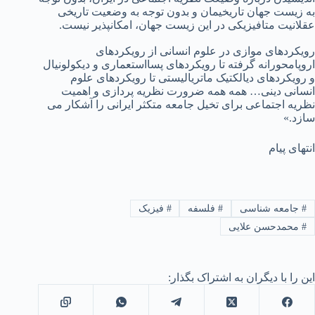
به زیست­ جهان تاریخی­مان و بدون توجه به وضعیت تاریخی
عقلانیت متافیزیکی در این زیست­ جهان، امکان­پذیر نیست.
رویکردهای موازی در علوم انسانی از رویکردهای
اروپامحورانه گرفته تا رویکردهای پسااستعماری و دیکولونیال
و رویکردهای دیالکتیک ماتریالیستی تا رویکردهای علوم
انسانی دینی… همه همه ضرورت نظریه پردازی و اهمیت
نظریه اجتماعی برای تخیل جامعه متکثر ایرانی را آشکار می
سازد.»
انتهای پیام
#
جامعه شناسی
#
فلسفه
#
فیزیک
#
محمدحسن علایی
این را با دیگران به اشتراک بگذار: