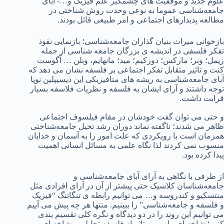
علوم جدید و موفقیت های چشمگیر علم فیزیک و…- ابای
جامعه‌شناسی عموما به نوعی وحدت روش شناختی در
مطالعه پدیدارهای اجتماعی و امر طبیعی قائل بودند.
بازخوانی میراث بنیان گذاران جامعه‌شناسی؛ بازنمایی نفوذ
تفکر فلسفی در اندیشه ی بزرگان جامعه شناسی از جمله
زیمل؛ وبر؛ مارکس؛ دورکیم؛ مید؛ مانهایم، وبلن … آگوست
کنت و تاثیر متقابل تفکر اجتماعی بر فلسفه نشان می دهد که
آبای جامعه‌شناسی به ریشه های متافیزیکی این دیسیپلین نوپا
توجه داشتند و آرای ایشان به فلسفه و نظریات فلاسفه بسیار
قرابت داشت.
و حتی می توان گفت خودشان در مقام فیلسوف اجتماعی
ظاهر می شدند؛ ناگفته نماند دوران رشد تخیل جامعه‌شناختی
همزمان است با رویکردی که علت امور را به آسمان و خدایان
منسوب نمی کردند لذا نگاه علمی به مسائل انسانی اهمیت
پیدا کرده بود.
از طرفی با نگاهی به آرای آبای جامعه‌شناسی و
جامعه‌شناسان کلاسیک حتی پیشتر از آن در آرای افرادی مثل
منتسکیو و کندروسه و… می توانیم رابطه ی تنگاتنگ “فیزیک
و فلسفه و جامعه‌شناسی” را ببینیم. منتها هر چه پیش می آییم
می توانیم این روند را در دو دیدگاه و نگره کلی تقسیم بندی
کنیم؛ شاخه ای ملهم و متاثر از فلسفه تحلیلی و شاخه ای