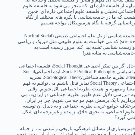
ملهم از فلسفه قاره ای‌. که منجر می شود به فلسفه علوم
اجتماعی تحلیلی و فلسفه علوم اجتماعی قاره ای. همین
هست که ما در جامعه‌شناسی با نگره های مختلف از نگاه
ریاضیاتی گرفته تا نگاه هرمنوتیکال مواجه هستیم.
جامعه‌شناسی از یک علم اجتماعی طبیعی (Nachral Social
science) که می خواست به علوم طبیعی مثل فیزیک و ریاضی
و زیست شناسی تشبه پیدا کند امروز رسیده است به
جامعه‌شناسی به مثابه هنر!
حال اگر بین تفکر اجتماعی Social Thought، فلسفه اجتماعی
یا سیاسی Social/ Political Philosophy، ایده اجتماعیSocial
ldea، نظریه جامعه­ شناختیSociological Theory، نظریه
اجتماعی Social Theory تمایز قائل باشیم می توانیم به فهم
معنا و مفهوم و اهمیت نظریه اجتماعی نائل شویم. وقتی
به «بررسی دلایل عدم ظهور نظریه اجتماعی در ایران»، می
پردازیم با یک پرسش مهم مواجه می شویم: چرا در ایران،
برخلاف جوامع غربی، نظریه اجتماعی و به دنبال آن توسعه
علوم اجتماعی، به نحوی خلاق، زاینده و غیرترجمه ­ای شکل
نمی ­گیرد؟
فهم بسیاری از مسائل فرهنگی، تاریخی و تمدنی ما، از جمله
اندیشیدن درباره وضیعت نظریه اجتماعی در ایران، بدون توجه