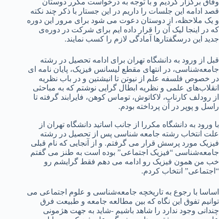
وفاق برگزار کردیم و با توجه به درخواست مکرر دوستان
قصد ادامه این جلسات را داریم در این جستار با ذکر چند نکته
و یک ملاحظه، از دوستان دعوت می شود برای مرور این دوره
که در اینجا لیک آن را قرار داده ایم برای شرکت در دوره‌ی
جدید این درسگفتارها آمادگی لازم را کسب نمایند.
قبل از ورود به دانشگاه تهران برای ادامه تحصیل در رشته
جامعه‌شناسی، در انتهای مقطع لیسانس فیزیک، پایان نامه ای
در خصوص فلسفه علم از نیوتن تا انیشتین و در باب نظریه
انقلاب‌های علمی و نظریه ابطال گرایی نوشتم که به مباحثی
از رودلف کارناپ، لاکاتوش، توماس کوهن، فایرابند گرفته تا
راسل و پوپر در آن پرداخته بودم.
با ورود به دانشگاه مکررا از جانب اساتید دانشگاه تهران از
علت انتخاب رشته جامعه شناسی پس از تحصیل در رشته
فیزیک مورد پرسش قرار می گرفتم. و از آنجایی که نام قبلی
جامعه‌شناسی “فیزیک اجتماعی” بوده است به طنز می گفتم
خب من همون فیزیک رو ادامه می دهم فقط گرایشم رو
“اجتماعی” انتخاب کردم.
اساسا با رجوع به تاریخچه جامعه‌شناسی و علوم اجتماعی می
توانیم تفوق این نگاه که بین مطالعه جامعه و طبیعت فرق
چندانی وجود ندارد را شاهد باشیم -شاید به جهت هژمونی