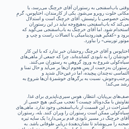
وقتی باب‌اسفنجی به رستوران آقای خرچنگ می‌رسد، با
مکانی خلوت روبرو می‌شود. یکی از کارمندان، اختاپوس، گرمِ
بحثی خصوصی با رئیسش، آقای خرچنگ است و استدلال
می‌کند که باب‌اسفنجی به‌هیچ‌وجه نباید در این رستوران
استخدام شود. اما آقای خرچنگ به باب‌اسفنجی می‌گوید که
برود و «کفگیرِ هیدرودینامیکی با اتصالات راست و چپ و
موتور توربینی» را بیاورد.
اختاپوس و آقای خرچنگ روحشان خبر ندارد که با این کار
خودشان را به نابودی کشانده‌اند، چرا که جمعی از ماهی‌های
سیاه‌کولی شروع به ورودِ گروهی به رستوران می‌کنند.
رستوران به‌زحمت از پسِ هجوم آن‌ها بر می‌آید و حال تمنا و
التماسی نه‌چندان پیچیده، اما درعین‌حال شدید و
پرجنب‌وجوش، نسبت به برگرهای خوشمزۀ آن‌ها شروع به
رشد می‌کند!
صف‌های بی‌پایان، انتظار، هوس سیری‌ناپذیری برای غذا.
تفاوتش با مک‌دونالد چیست؟ تعجب می‌کنم، هیچ حسی از
استراحت در این قسمت از باب‌اسفنجی وجود ندارد. ماهی‌های
سیاه‌کولی ممکن است رستوران را ویران کنند. بله، رستوران
آقای خرچنگ در مسیر نابودی قدم برمی‌دارد! یک سایه تیره
صحنه را می‌پوشاند تا نشان‌دهندۀ دریایی طوفانی باشد. به