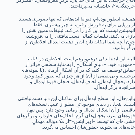
آقای خرچنگ، به این غذای خدایان، برگرِ معروفشان، «همبرگر
خرچنگی»۲، عاشقانه می‌پرداختند.
همیشه اینطور بوده‌ام، دیوانۀ ایده‌هایی که تنها تصویری هستند
از رویایی برای به‌ فروش رفتن، نه چیزِ بیشتری. فقط
انیمیشن نیست که این کار را می‌کند، تبلیغات همین نقش را
بازی می‌کنند. تبلیغات کمالی دست‌نیافتنی را می‌فروشند،
چون آنچه شما امکان دارد آن را ذهنیت ایده‌آل افلاطون از
برگر بنامید.
البته این ایده اندکی درهم‌وبرهم است. افلاطون در کتاب
«جمهور» خود، «دنیایِ اشکال» را به‌مثابۀ سطحی فراتر از
حقایق توصیف می‌کند، که در آن اشکالِ آرمانی (یا نمونه‌های
برجسته و بی‌نقصی از آن) از هر چیزی که تصور کنید وجود
دارد: یخچالِ ایده‌آل، لحافِ ایده‌آل، فنجان قهوۀ ایده‌آل و
سرانجام برگر ایده‌آل.
بااین‌حال، این سطحِ ایده‌آل برای ساکنان این دنیا دست‌نیافتنی
است. اینجا، در دنیایِ موجوداتی مملو از عیب، نسخه‌های
ناقصی از آن اشکال ایده‌آل و آرمانی وجود دارد. پس تنها،
قهوه‌های سرد، یخچال‌های گرم، لحاف‌های خاردار، و برگرهای
فشرده‌ای که توسط «اوبر ایتس»۳از مک‌دونالد مهمانِ
خانه‌های می‌شوند، حضورشان احساس می‌گردد.