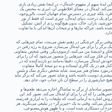
این ایدۀ مبهم از مفهومِ «ایده‌آل»، در اینجا نقش زیادی بازی
می‌کند. ایده‌آل در معنای افلاطونی آن، امری نه مختص یک
فرد، بلکه چیزی در دسترسِ تمام جهانیان است. بااین‌وجود،
برای یک درخت، دنیای ایده‌آل، چیزی است که فقط از نور
خورشید، باران، خاک، بدون هیچ‌گونه ردی از آتش، تشکیل
شده باشد، چراکه نیازها و ترجیحات آن‌ها اندکی با ما تفاوت
دارد.
وقتی برگر خرچنگی در ذهنم نقش می‌بندد، تمام چیزهایی که
یک برگر را برای من ایده‌آل می‌سازد، شروع به رژه رفتن در
فکر و اندیشۀ من می‌کنند، ازسوی‌دیگر، وقتی شخص متفاوتی
به آن فکر می‌کند، چیزهایی را متصور می‌شود که آن را برای
خودش ایده‌آل می‌سازد، دقیقاً به‌مانند دو بازدیدکننده که در
کنار هم در یک گالری ایستاده و به دو نتیجۀ کاملاً متفاوت
درمورد معنایِ هنر میرسند. شاید شخص دیگری نمک و سُسِ
بیشتری دوست داشته باشد و شاید تصور می‌کند که برگر نباید
هیچ خیارشوری را در سطحِ آن نانِ جذاب خود، جای دهد.
تصویر ساده‌ای از برگر به تماشاگر اجازه می‌دهد طعم‌ها و
حس‌هایی را که آن را برای او ایده‌آل می‌کند، تصور کند. این
روش اشاره به آرمانی است که تبلیغات را به ابزاری قدرتمند
تبدیل می‌کند. وقتی به یک «چیزبرگر» در تبلیغی می‌نگرید، هر
جزء آن دستکاری شده است، و با ظهورِ هوش‌مصنوعی،