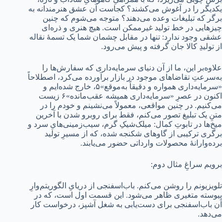
یکدیگر را در آغوش می‌کشند؟ کجاست آن عشق هنرمندانه به
برگر که تبلیغات وعده می‌دهند؟ متوجه می‌شوم که چنین
چیزهایی در خط تولید غیرممکن است. هیچ هنری و ذره‌ای
عشقی وجود ندارد: تنها در مقابل چشمان شما یک تسمۀ نقاله
از تولیدِ کالا جان گرفته و پیش می‌رود.
علاوه‌بر این، ما از آن دنیای سرمایه‌داری که سفارش‌ها را
به‌سرعتِ تقاضاهای موجود در بازار برآورده می‌کرد، اصطلاحاً
«سرمایه‌داری همواره و دقیقاً به‌موقع»۵، خارج شده‌ایم و
اکنون در عصرِ «سرمایه‌داری همیشه عقب‌مانده»۶ زیست
می‌کنیم. در چنین مواقعی، معمولاً می‌نشینم و خودم را در
متنِ یک تبلیغ تصور می‌کنم، فقط برای روبرو شدن با آخرین
میخ‌ها در تابوتِ کمال: میلک‌شیکِ گرم، سیب‌زمینی‌هایِ سرد و
برگری ترکیبی از گاوهای شکنجه شده، که از مسیرِ تولید
برده‌وارانۀ محصولات وارداتی حضور می‌یابند.
برویم سراغِ مثال دوم:
تلویزیونم را روشن می‌کنم. باب‌اسفنجی از دریایِ الگوریتم‌وارِ
پیوسته متغیری ظاهر می‌شود. این قسمت اول است، که در
آن باب‌اسفنجی برای دست‌یابی به شغل آشپز، درخواست کار
می‌دهد.