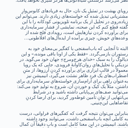
نظر می‌رسد گرسنگیِ سیاه‌کولی‌ها هرگز سیری نخواهد یافت.
رویایِ بهشت در تمثیلِ یک نان، حال به فریادهای کابو‌س‌وارِ
مشتریانی تبدیل شده که خواسته‌های زیادی دارند. می‌توانم این
زیاده‌روی در تحلیل از یک برنامه تلویزیونی کودکانه را با این
گفته قطع کنم که این صحنه، نمایشی از فشارِ سرمایه‌داری
برای برآورده کردن نیازهایش است، رویدادی فلج شده از
وعده‌هایِ خویش، چیزی برآمده از ایده‌آل‌های افلاطونی…
البته تا آنجایی که باب‌اسفنجی با کفگیر بی‌معنایِ خود به
رستوران بازمی‌گردد. «فقط یکی از اونا باقی مونده،» و این
دیالوگ را به سبک «خدای هرج‌ومرج»ِ جهان خود می‌گوید. در
نزدیکی با تحلیل‌هایِ روان‌کاوانۀ فرویدی، جایی که یک رویا
معمولاً در قالبِ ابزاری برای برآورده‌ کردنِ آرزوها، از متنِ
اضطراب‌های یک فرد ظاهر نشئت می‌گیرد، انیمیشن نیز
به‌عنوان راهی برای آرام‌سازی خواسته‌هایِ سرمایه‌داری برای
داشتن، مثلاً یک کیک و خوردنِ آن، شروع به تولیدِ خود می‌کند:
می‌توانید صف‌های بی‌پایانی داشته باشید و در شرایط
بی‌انتهایی از توانِ تأمین غوطه‌ور گردید، برای ارضا کردنِ
تقاضاهایی این‌چنینی.
بنابراین می‌توان نتیجه گرفت که کفگیرهای فراوانی، درست
به کاملی آنچه باب‌اسفنجی داشت، می‌توانند وجود داشته
باشند. انیمیشن در این معنا کامل است و باب دقیقاً آن کمال