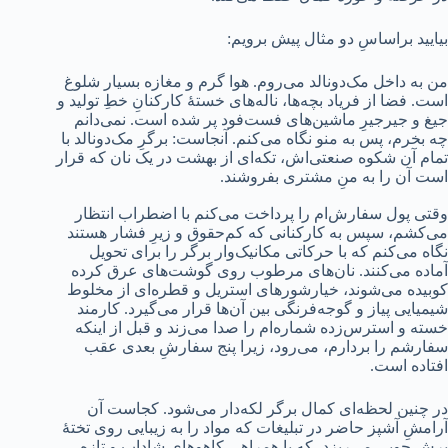
بیایید براساسِ دو مثال پیش‌ برویم:
من به داخل مک‌دونالد می‌روم. هوا گرم و مغازه بسیار شلوغ
است. فضا از فریاد بچه‌ها، ناله‌های خستۀ کارکنانِ خطِ تولید و
جیغ و جیرجیرِ ماشین‌های فست‌فود پر شده‌ است. نمی‌دانم
چه بخرم، پس به منو نگاه می‌کنم. آنجاست: برگرِ مک‌دونالد با
تمام آن شکوه صنعتی‌اش، تکه‌ای از بهشت در یک نان که قرار
است آن را به منِ مشتری بفروشند.
وقتی پول سفارش‌ام را پرداخت می‌کنم با اضطراب انتظار
می‌کشم، سپس به کارکنانی که کم‌حقوق و زیرِ فشار هستند
نگاه می‌کنم که با حرکاتی مکانیک‌وار برگر را برای تحویل
آماده می‌کنند. نان‌های مرطوب روی گوشت‌های عرق کرده
کوبیده می‌شوند، خیارشورهای استریل و قطره‌ای از مخلوط
شیمیایی پیاز و گوجه‌فرنگی بین آن‌ها قرار می‌گیرد. کارمند
خسته و استرس‌زده شماره‌ام را صدا می‌زند و قبل از اینکه
سفارشم را بردارم، می‌رود، زیرا پنج سفارشِ بعدی عقب
افتاده است.
در چنین لحظه‌ای کمال برگر لکه‌دار می‌شود. کجاست آن
آرامشِ آشپز حاضر در تبلیغات که مواد را به زیبایی روی تختۀ
برش چوبی می‌ریزد، که با همراهیِ کاهوهایِ شاداب و تازه،