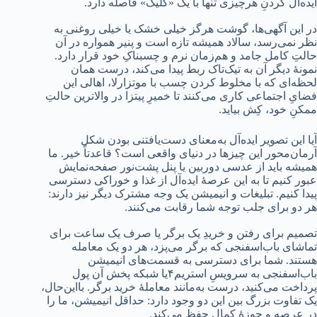
ایده‌آل کردنِ هرچیزی تنها با یک «کلیک» فاصله دارد.
در این آگهی‌ها، گوشت هرگز خیلی خشک یا خیلی روغنی به
نظر نمی‌رسد، سالاد همیشه تازه است و پنیر همواره در آن
حالتِ کامل جامد و هم‌زمان نرم و چسبناکِ خود قرار دارد.
نمونۀ دیگر آن به تیک‌تاک ربط پیدا می‌کند، درست همان
لحظه‌ای که با مخلوط کردن چسب با موتزارلا، اهالی این
فضایِ اجتماعی کاری می‌کنند تا خمیرِ پیتزا در والاترین حالتِ
ممکنِ خود، کِش بیاید.
آیا این تصویر ایده‌آل به‌معنای دست‌یافتنی بودن شکل
آرمان‌محور این چیزها در دنیای واقعی است؟ قاعدتاً خیر. ما
همیشه باید از عدسی دوربین یا پنل پشت‌نور صفحه‌نمایش
عبور کنیم تا به این عرصۀ ایده‌آل از غذا و خوراکی دسترسی
پیدا کنیم. تبلیغات و انیمیشن یک وجه مشترک دیگر نیز دارند:
هر دو برای جلب توجه شما رقابت می‌کنند.
تصمیم برای رفتن و خریدِ یک برگر یا صرف یک ساعت برای
تماشای باب‌اسفنجی که برگر می‌پزد، هر دو یک معامله
هستند. شما برای دسترسی به قسمت‌های انیمیشن
باب‌اسفنجی به سرویسِ استریم۴یا شبکه پخش آن پول
پرداخت می‌کنید، درست به‌مانند معاملۀ خرید برگر. بااین‌حال،
یک تفاوت بزرگ بین این دو وجود دارد: حداقل انیمیشن، ما را
در عرصه و حوزۀ کمال حفظ می‌کند.