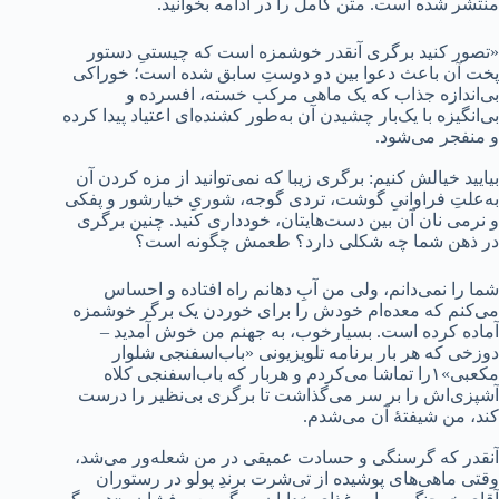
منتشر شده است. متن کامل را در ادامه بخوانید.
«تصور کنید برگری آنقدر خوشمزه است که چیستیِ دستور
پخت آن باعث دعوا بین دو دوستِ سابق شده است؛ خوراکی
بی‌اندازه جذاب که یک ماهی مرکب خسته، افسرده و
بی‌انگیزه با یک‌بار چشیدن آن به‌طور کشنده‌ای اعتیاد پیدا کرده
و منفجر می‌شود.
بیایید خیالش کنیم: برگری زیبا که نمی‌توانید از مزه کردن آن
به‌علتِ فراوانیِ گوشت، تردی گوجه، شوریِ خیارشور و پفکی
و نرمی نان آن بین دست‌هایتان، خودداری کنید. چنین برگری
در ذهن شما چه شکلی دارد؟ طعمش چگونه است؟
شما را نمی‌دانم، ولی من آبِ دهانم راه افتاده و احساس
می‌کنم که معده‌ام خودش را برای خوردن یک برگر خوشمزه
آماده کرده است. بسیارخوب، به جهنم من خوش آمدید –
دوزخی که هر بار برنامه تلویزیونی «باب‌اسفنجی شلوار
مکعبی»۱را تماشا می‌کردم و هربار که باب‌اسفنجی کلاه
آشپزی‌اش را بر سر می‌گذاشت تا برگری بی‌نظیر را درست
کند، من شیفتۀ آن می‌شدم.
آنقدر که گرسنگی و حسادت عمیقی در من شعله‌ور می‌شد،
وقتی ماهی‌های پوشیده از تی‌شرت برندِ پولو در رستوران