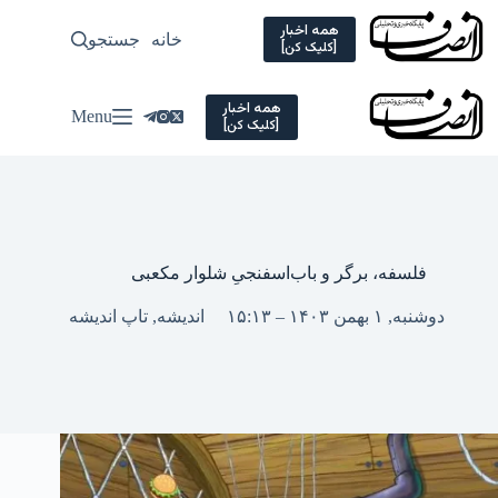
Ski
t
همه اخبار
خانه
جستجو
سیاسی
[کلیک کن]
conten
همه اخبار
Menu
[کلیک کن]
فلسفه، برگر و باب‌اسفنجیِ شلوار مکعبی
دوشنبه, ۱ بهمن ۱۴۰۳ – ۱۵:۱۳
اندیشه
,
تاپ اندیشه