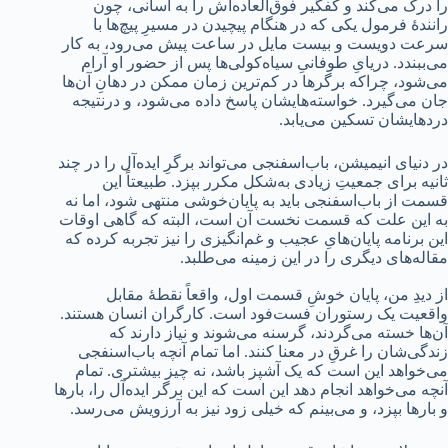
را درک می‌کند و کفگیر فوق‌العاده‌اش را به آسانی‌، چون
رانندۀ فرمول یکی که در هنگام پیچیدن در مسیرِ پیچ‌ها با
سرعت دویست و بیست مایل در ساعت پیش می‌رود، به کار
می‌ببندد. دریایِ طوفانیِ سیاه‌کولی‌ها پس از حضور او آرام
می‌شود، چراکه برگرها در کم‌ترین زمان ممکن در دهانِ آن‌ها
جان می‌گیرد. خواسته‌هایشان پاسخ داده می‌شود، و درنتیجه
دردهایشان تسکین می‌یابد.
در دنیای انیمیشن، باب‌اسفنجی می‌تواند برگرِ ایده‌آل را در چند
ثانیه برای جمعیتِ زیادی به‌شکل مکرر بپزد. طبیعتاً این
قسمت از باب‌اسفنجی باید به پایان‌خوشی منتهی شود، اما نه
به این علت که قسمت نخست آن است، البته که گاهی اوقات
این برنامه پایان‌هایِ عجیب و غم‌انگیزی را نیز تجربه کرده که
مقاله‌های دیگری را در این زمینه می‌طلبد.
از دیدِ من، پایان خوشِ قسمت اول، واقعاً نقطۀ مقابل
واقعیت یک رستوران فست‌فود است. کارگران انسان هستند.
آن‌ها خسته می‌گردند، گرسنه می‌شوند و نیاز دارند که
زندگی‌شان را غرقِ در معنا کنند. اما تمام آنچه باب‌اسنفجی
می‌خواهد این است که یک آشپز باشد، نه چیز بیشتری. تمام
آنچه می‌خواهد انجام دهد این است که این برگر ایده‌آل را، بارها
و بارها بپزد، و می‌بینم که خیلی زود نیز به آرزویش می‌رسد.