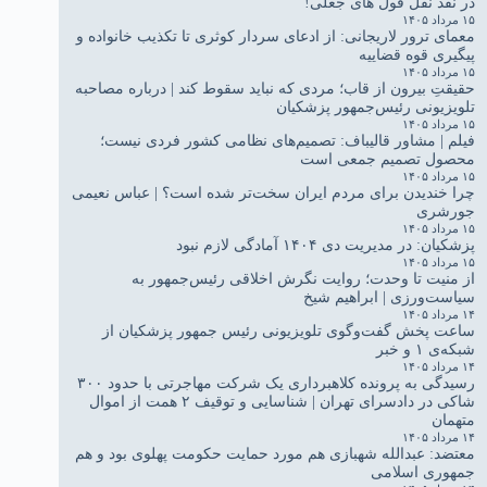
در نقد نقل قول های جعلی!
۱۵ مرداد ۱۴۰۵
معمای ترور لاریجانی: از ادعای سردار کوثری تا تکذیب خانواده و
پیگیری قوه قضاییه
۱۵ مرداد ۱۴۰۵
حقیقتِ بیرون از قاب؛ مردی که نباید سقوط کند | درباره مصاحبه
تلویزیونی رئیس‌جمهور پزشکیان
۱۵ مرداد ۱۴۰۵
فیلم | مشاور قالیباف: تصمیم‌های نظامی کشور فردی نیست؛
محصول تصمیم جمعی است
۱۵ مرداد ۱۴۰۵
چرا خندیدن برای مردم ایران سخت‌تر شده است؟ | عباس نعیمی
جورشری
۱۵ مرداد ۱۴۰۵
پزشکیان: در مدیریت دی ۱۴۰۴ آمادگی لازم نبود
۱۵ مرداد ۱۴۰۵
از منیت تا وحدت؛ روایت نگرش اخلاقی رئیس‌جمهور به
سیاست‌ورزی | ابراهیم شیخ
۱۴ مرداد ۱۴۰۵
ساعت پخش گفت‌وگوی تلویزیونی رئیس جمهور پزشکیان از
شبکه‌ی ۱ و خبر
۱۴ مرداد ۱۴۰۵
رسیدگی به پرونده کلاهبرداری یک شرکت مهاجرتی با حدود ۳۰۰
شاکی در دادسرای تهران | شناسایی و توقیف ۲ همت از اموال
متهمان
۱۴ مرداد ۱۴۰۵
معتضد: عبدالله شهبازی هم مورد حمایت حکومت پهلوی بود و هم
جمهوری اسلامی