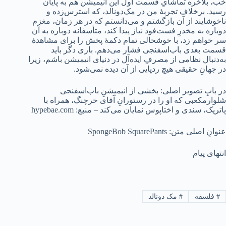
خب، بلاخره تماشایِ قسمت اول این انیمیشن هم به پایان
رسید. برخلاف تجربۀ من در مک‌دونالد، که استرس‌زده و
ناخوشایند از آن بازگشتم و می‌دانستم که در هر زمان، مغزم
دوباره به مخدرِ فست‌فود نیاز پیدا کند، متأسفانه دوباره به آن
سر خواهم زد، با خوشحالی تمام دکمۀ پخش را برای مشاهدۀ
قسمت بعدی باب‌اسفنجی فشار می‌دهم. باری دگر باید
به‌دنبال نظامی از مصرفِ ایده‌آل در دنیای انیمیشن باشم، زیرا
در جهانِ حقیقی هیچ ردپایی از آن دیده نمی‌شود.
در بابِ تصویر اصلی: بخشی از انیمیشنِ باب‌اسفنجی
شلوارمکعبی که او را در رستورانِ آقای خرچنگ، همراه با
پاتریک، سندی و اختاپوس نمایان می‌کند – منبع: hypebae.com
عنوانِ اصلی متن: SpongeBob SquarePants
انتهای پیام
#
فلسفه
#
مک دونالد