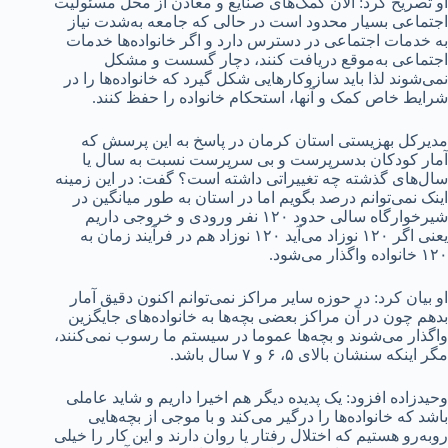
او تصریح کرد: الان کمک‌های صنایع و معادن از محل مسئولیت
اجتماعی بسیار محدود است در حالی که جامعه به‌شدت نیاز
به خدمات اجتماعی در دسترس دارد و اگر خانواده‌ها خدمات
اجتماعی به‌موقع دریافت کنند، دچار گسست و مشکل
نمی‌شوند لذا باید سازوکارهایی شکل گیرد که خانواده‌ها را در
شرایط خاص کمک و آنها، استحکام خانواده را حفظ کنند.
مدیرکل بهزیستی استان کرمان در پاسخ به این پرسش که
آمار کودکان بدسرپرست و بی سرپرست نسبت به سال یا
سال‌های گذشته چه تغییراتی داشته است؟ گفت: در این زمینه
اینک نمی‌توانم درصد بگویم اما در استان به طور میانگین در
شیرخوارگاه سالی حدود ۱۲۰ نفر ورودی و خروجی داریم
یعنی اگر ۱۲۰ نوزاد می‌آید ۱۲۰ نوزاد هم در فرآیند زمان به
۱۲۰ خانواده واگذار می‌شود.
او بیان کرد: در حوزه سایر مراکز نمی‌توانم اکنون دقیق آمار
بدهم چون در آن مراکز بعضی بچه‌ها به خانواده‌های جایگزین
واگذار می‌شوند و بچه‌ها عموما در سیستم ما رسوب نمی‌کنند،
مگر اینکه سنشان بالای ۵، ۶ و ۷ سال باشد.
وحیدزاده افزود: یک پدیده دیگر هم اخیرا داریم و شاید عاملی
باشد که خانواده‌ها را درگیر می‌کند و با موجی از بچه‌هایی
روبه‌رو هستیم که اختلال رفتار یا روان دارند و این کار را خیلی