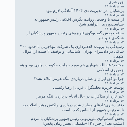
جورشری
۱۵ مرداد ۱۴۰۵
پزشکیان: در مدیریت دی ۱۴۰۴ آمادگی لازم نبود
۱۵ مرداد ۱۴۰۵
از منیت تا وحدت؛ روایت نگرش اخلاقی رئیس‌جمهور به
سیاست‌ورزی | ابراهیم شیخ
۱۴ مرداد ۱۴۰۵
ساعت پخش گفت‌وگوی تلویزیونی رئیس جمهور پزشکیان از
شبکه‌ی ۱ و خبر
۱۴ مرداد ۱۴۰۵
رسیدگی به پرونده کلاهبرداری یک شرکت مهاجرتی با حدود ۳۰۰
شاکی در دادسرای تهران | شناسایی و توقیف ۲ همت از اموال
متهمان
۱۴ مرداد ۱۴۰۵
معتضد: عبدالله شهبازی هم مورد حمایت حکومت پهلوی بود و هم
جمهوری اسلامی
۱۴ مرداد ۱۴۰۵
چرا توافق ایران و عمان درباره‌ی تنگه هرمز اعلام نشد؟
۱۴ مرداد ۱۴۰۵
پوست خربزه تحلیلگران غربی | رضا رئیسی
۱۳ مرداد ۱۴۰۵
خبر تازه از مذاکرات در حال انجام درباره‌ی تنگه هرمز
۱۳ مرداد ۱۴۰۵
دفتر رهبری: ادعای مطرح شده درباره‌ی واکنش رهبر انقلاب به
نامه رئیس‌جمهور از اساس کذب است
۱۳ مرداد ۱۴۰۵
پخش گفت‌وگوی تلویزیونی رئیس‌جمهور پزشکیان با مردم:
امشب بعد از خبر ۲۱ [+تکمیلی: تغییر زمان پخش]