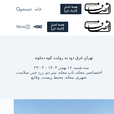
Ski
t
همه اخبار
خانه
جستجو
سیاسی
[کلیک کن]
conten
همه اخبار
Menu
[کلیک کن]
تهرانِ غرق دود به روایت کوه دماوند
سه شنبه, ۱۶ بهمن ۱۴۰۳ – ۲۳:۰۳
اختصاصی مجله
,
تاپ مجله
,
تیتر دو
,
زرد خبر
,
سلامت
,
شهری
,
مجله
,
محیط زیست
,
وقایع