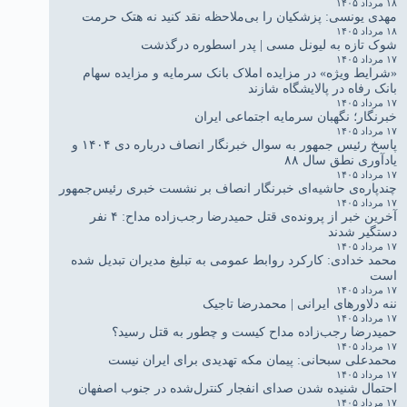
۱۸ مرداد ۱۴۰۵
مهدی یونسی: پزشکیان را بی‌ملاحظه نقد کنید نه هتک حرمت
۱۸ مرداد ۱۴۰۵
شوک تازه به لیونل مسی | پدر اسطوره درگذشت
۱۷ مرداد ۱۴۰۵
«شرایط ویژه» در مزایده املاک بانک سرمایه و مزایده سهام
بانک رفاه در پالایشگاه شازند
۱۷ مرداد ۱۴۰۵
خبرنگار؛ نگهبان سرمایه اجتماعی ایران
۱۷ مرداد ۱۴۰۵
پاسخ رئیس جمهور به سوال خبرنگار انصاف درباره دی ۱۴۰۴ و
یادآوری نطق سال ۸۸
۱۷ مرداد ۱۴۰۵
چندپاره‌ی حاشیه‌ای خبرنگار انصاف بر نشست خبری رئیس‌جمهور
۱۷ مرداد ۱۴۰۵
آخرین خبر از پرونده‌ی قتل حمیدرضا رجب‌زاده مداح: ۴ نفر
دستگیر شدند
۱۷ مرداد ۱۴۰۵
محمد خدادی: کارکرد روابط عمومی به تبلیغ مدیران تبدیل شده
است
۱۷ مرداد ۱۴۰۵
ننه دلاورهای ایرانی | محمدرضا تاجیک
۱۷ مرداد ۱۴۰۵
حمیدرضا رجب‌زاده مداح کیست و چطور به قتل رسید؟
۱۷ مرداد ۱۴۰۵
محمدعلی سبحانی: پیمان مکه تهدیدی برای ایران نیست
۱۷ مرداد ۱۴۰۵
احتمال شنیده شدن صدای انفجار کنترل‌شده در جنوب اصفهان
۱۷ مرداد ۱۴۰۵