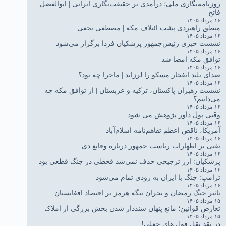
روزنامه‌نگاری ملی؛ درآمدی بر حقیقت‌نگاری ایرانی | ابوالفضل
فاتح
۱۶ مرداد ۱۴۰۵
منطق راهبردی پشت ائتلاف مکه | مصطفی نجفی
۱۶ مرداد ۱۴۰۵
نشست خبری رئیس‌جمهور پزشکیان فردا برگزار می‌شود
۱۶ مرداد ۱۴۰۵
توافق مکه امضا شد
۱۶ مرداد ۱۴۰۵
صدای بلند انفجار مسکو را لرزاند | ماجرا چه بود؟
۱۶ مرداد ۱۴۰۵
نشست رهبران پاکستان، ترکیه و عربستان | از توافق مکه چه
می‌دانیم؟
۱۶ مرداد ۱۴۰۵
وقتی پول داور پژوهش می شود
۱۶ مرداد ۱۴۰۵
آمریکا، ناقض اعظم تفاهم‌نامه اسلام‌آباد
۱۶ مرداد ۱۴۰۵
نقبی بر اظهارات ریاست جمهور درباره وقایع دی
۱۶ مرداد ۱۴۰۵
پزشکیان: ارز ترجیحی حذف نمی‌شد قحطی در جنگ قطعی بود
۱۶ مرداد ۱۴۰۵
ترامپ: جنگ با ایران به زودی تمام می‌شود
۱۶ مرداد ۱۴۰۵
تاثیر جنگ رمضان و بحران تنگه هرمز بر اقتصاد افغانستان
۱۵ مرداد ۱۴۰۵
تعارض قوانین؛ مانع پنهان سنددار شدن بخش بزرگی از املاک
۱۵ مرداد ۱۴۰۵
در نقد نقل قول های جعلی!