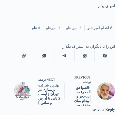
انتهای پیام
#
اعدام امیر تتلو
#
امیر تتلو
#
امیرتتلو
#
تتلو
این را با دیگران به اشتراک بگذار:
PREVIOUS
NEXT
نوشته
نوشته
بهترین شرکت
«الصواعق
پرستاری در
المحرقه»
تهران [ لیست
ابن‌حجر و
5 تایی با آدرس
انهدام بنیان
و تماس ]
«خلافت»
Leave a Reply