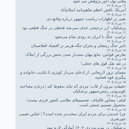
وقتی پول داور پژوهش می شود
۱۶ مرداد ۱۴۰۵
آمریکا، ناقض اعظم تفاهم‌نامه اسلام‌آباد
۱۶ مرداد ۱۴۰۵
نقبی بر اظهارات ریاست جمهور درباره وقایع دی
۱۶ مرداد ۱۴۰۵
پزشکیان: ارز ترجیحی حذف نمی‌شد قحطی در جنگ قطعی بود
۱۶ مرداد ۱۴۰۵
ترامپ: جنگ با ایران به زودی تمام می‌شود
۱۶ مرداد ۱۴۰۵
تاثیر جنگ رمضان و بحران تنگه هرمز بر اقتصاد افغانستان
۱۵ مرداد ۱۴۰۵
تعارض قوانین؛ مانع پنهان سنددار شدن بخش بزرگی از املاک
۱۵ مرداد ۱۴۰۵
در نقد نقل قول های جعلی!
۱۵ مرداد ۱۴۰۵
معمای ترور لاریجانی: از ادعای سردار کوثری تا تکذیب خانواده و
پیگیری قوه قضاییه
۱۵ مرداد ۱۴۰۵
حقیقتِ بیرون از قاب؛ مردی که نباید سقوط کند | درباره مصاحبه
تلویزیونی رئیس‌جمهور پزشکیان
۱۵ مرداد ۱۴۰۵
فیلم | مشاور قالیباف: تصمیم‌های نظامی کشور فردی نیست؛
محصول تصمیم جمعی است
۱۵ مرداد ۱۴۰۵
چرا خندیدن برای مردم ایران سخت‌تر شده است؟ | عباس نعیمی
جورشری
۱۵ مرداد ۱۴۰۵
پزشکیان: در مدیریت دی ۱۴۰۴ آمادگی لازم نبود