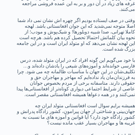
غرفه های زیاد در آن دور و بر به این عمده فروشی مراجعه
می‌کنند.
وقتی در صف ایستاده بودیم اگر چهره اش نشان نمی داد شما
اصلا متوجه نمی‌شدید که این جوان افغانستانی باشد. لهجه
کاملا تهرانی، صدا شبیه دوبلورها! و شیک‌پوش و مودب؛ از
نحوه بیان کلماتش احتمالا تحصیل کرده هم باشد. هرچه است
این لهجه نشان می‌دهد که او متولد ایران است و در این جامعه
بزرگ شده است.
با خود می‌گویم این گونه افراد که در ایران متولد شده‌، درس
فارسی خوانده‌اند و آموزه‌های شیعی را یادشان داده‌اند و…
تکلیف‌شان در این جهان با مناسبات ظالمانه چه می شود. چرا
به فرزندان‌مان یاد نداده‌ایم که مهاجر و مهاجران حق و
حقوقی دارند. متاسفانه برخی از مردم بخصوص جوانان
عاصی از شرایط اجتماعی دیواری کوتاه‌تر از افغانستانی‌ها پیدا
نمی‌کنند و در همه دعواها همیشه افغانستانی مقصر است.
همیشه برایم سوال است افغانستانی متولد ایران چه
جهان‌بینی و شناختی از جهان پیرامون، کشور زادگاه پدرانش و
کشور زادگاه خود دارد؟ آیا قوانین و آموزه های ما نسبت به
غریبه ها و مهاجران بسیار عقب مانده نیست؟