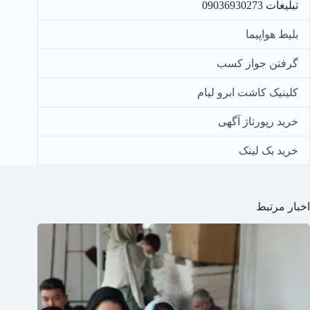
تبلیغات 09036930273
بلیط هواپیما
گرفتن جواز کسب
کلینیک کاشت ابرو لیام
خرید رپورتاژ آگهی
خرید بک لینک
اخبار مرتبط