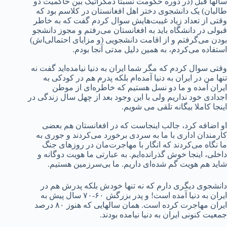
سالها قبل (در دوره حکومت نسبتا دمکراتیک بین حاکمیت دو
طالبان) یک دانشجوی دختر اهل افغانستان در کلاسم بود که
وقتی از تعداد زیاد غیبت‌هایش سوال کردم گفت که به خاطر
قبولی در دانشگاه باید به افغانستان می‌رفتم و مجوز دانشجو
بودن می‌گرفتم و از اقامت دانشجویی (و مزایای احتمالی‌اش)
استفاده می‌کردم، به همین دلیل مدتی آنجا بودم.
وقتی سوال کردم که مگر شما ایران به دنیا نیامده‌اید گفت نه
تنها من در ایران به دنیا آمده‌ام بلکه پدرم هم در کودکی به
ایران آمده و ما دو نسل هستیم که خاطره‌ای از موطن
اجدادی خود نداریم ولی با این وجود بعد از چهل سال زندگی در
اینجا کاملا بیگانه تلقی می شویم.
او اضافه کرد، جالب اینجاست که در افغانستان هم بعضی
کارمندان اداری با ما به سردی برخورد می‌کردند و جوری به
ما نگاه می‌کردند که انگار با مهاجرت‌مان در روزهای جنگ
داخلی، اینجا خوش گذرانده‌ایم. به عبارتی ما هویت دوگانه و
شاید هم هویت گم شده‌ای داریم. ما بی‌سرزمین هستیم.
دانشجوی دیگری دارم که نه تنها خودش بلکه پدرش هم در
ایران به دنیا آمده‌ است! و پدر بزرگش ۶۰-۷۰ سال پیش به
ایران مهاجرت کرده است. همان سالهایی که هنوز ۸۰ درصد
جمعیت کنونی ایران به دنیا نیامده بودند.