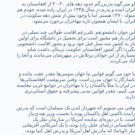
او می گوید پدربزرگم حدود دهه های ۳۰-۴۰ از افغانستان به
ایران آمده و پدرم در سال ۱۳۴۵ در ایران زاده شده، خودم هم
متولد ۱۳۷۰ هستم. اما با وجود بیش از شش دهه سکونت در
ایران، با ایشان همچون تازه مهاجران برخورد می‌شود.
این جوان دانشجو هم علی‌رغم اقامت طولانی چند نسلی در
ایران باز هم مجبور است برای تحصیل در دانشگاه برای اولین
بار به کشور سه نسل قبل خود برود و مجوز اقامت دانشجویی
بگیرد! اگر کشور افغانستان حکومت نرمالی داشت شاید
بسیاری از این جوانان پرتلاش در میهن‌شان می‌ماندند و آنجا را
آباد می‌کردند.
با خود می گویم قوانین ما جهان سومی‌ها چقدر عقب مانده و
ناسازگار با جهان مدرن است. وقتی سرنوشت افغانستانی‌ها
در ایران یا مثلاً پاکستان را با مهاجران در جوامع غربی مقایسه
می کنیم، چقدر قوانین مدنی پیشرفته و حقوق انسانی‌تری
دارند.
وقتی می شنویم که شهردار لندن یک مسلمان است که پدرش
راننده تاکسی اهل پاکستان بوده یا نخست وزیر هندی‌تبار
است. یا در دوره‌ای نماینده آمریکا در سازمان ملل یک
افغانستانی (زلمای خلیل زاد) بوده، یا یک آمریکایی آفریقایی
تبار (اوباما) که مادرش اهل آمریکا و پدرش اهل کنیا بوده،