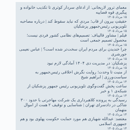
معمای ترور لاریجانی: از ادعای سردار کوثری تا تکذیب خانواده و
پیگیری قوه قضاییه
۱۵ مرداد ۱۴۰۵
حقیقتِ بیرون از قاب؛ مردی که نباید سقوط کند | درباره مصاحبه
تلویزیونی رئیس‌جمهور پزشکیان
۱۵ مرداد ۱۴۰۵
فیلم | مشاور قالیباف: تصمیم‌های نظامی کشور فردی نیست؛
محصول تصمیم جمعی است
۱۵ مرداد ۱۴۰۵
چرا خندیدن برای مردم ایران سخت‌تر شده است؟ | عباس نعیمی
جورشری
۱۵ مرداد ۱۴۰۵
پزشکیان: در مدیریت دی ۱۴۰۴ آمادگی لازم نبود
۱۵ مرداد ۱۴۰۵
از منیت تا وحدت؛ روایت نگرش اخلاقی رئیس‌جمهور به
سیاست‌ورزی | ابراهیم شیخ
۱۴ مرداد ۱۴۰۵
ساعت پخش گفت‌وگوی تلویزیونی رئیس جمهور پزشکیان از
شبکه‌ی ۱ و خبر
۱۴ مرداد ۱۴۰۵
رسیدگی به پرونده کلاهبرداری یک شرکت مهاجرتی با حدود ۳۰۰
شاکی در دادسرای تهران | شناسایی و توقیف ۲ همت از اموال
متهمان
۱۴ مرداد ۱۴۰۵
معتضد: عبدالله شهبازی هم مورد حمایت حکومت پهلوی بود و هم
جمهوری اسلامی
۱۴ مرداد ۱۴۰۵