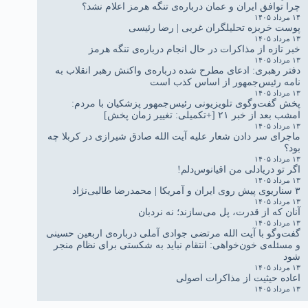
چرا توافق ایران و عمان درباره‌ی تنگه هرمز اعلام نشد؟
۱۴ مرداد ۱۴۰۵
پوست خربزه تحلیلگران غربی | رضا رئیسی
۱۳ مرداد ۱۴۰۵
خبر تازه از مذاکرات در حال انجام درباره‌ی تنگه هرمز
۱۳ مرداد ۱۴۰۵
دفتر رهبری: ادعای مطرح شده درباره‌ی واکنش رهبر انقلاب به
نامه رئیس‌جمهور از اساس کذب است
۱۳ مرداد ۱۴۰۵
پخش گفت‌وگوی تلویزیونی رئیس‌جمهور پزشکیان با مردم:
امشب بعد از خبر ۲۱ [+تکمیلی: تغییر زمان پخش]
۱۳ مرداد ۱۴۰۵
ماجرای سر دادن شعار علیه آیت الله صادق شیرازی در کربلا چه
بود؟
۱۳ مرداد ۱۴۰۵
اگر تو دریادلی من اقیانوس‌دلم!
۱۳ مرداد ۱۴۰۵
۳ سناریوی پیش روی ایران و آمریکا | محمدرضا طالبی‌نژاد
۱۳ مرداد ۱۴۰۵
آنان که از قدرت، پل می‌سازند؛ نه نردبان
۱۳ مرداد ۱۴۰۵
گفت‌وگو با آیت الله مرتضی جوادی آملی درباره‌ی اربعین حسینی
و مسئله‌ی خون‌خواهی: انتقام نباید به شکستی برای نظام منجر
شود
۱۳ مرداد ۱۴۰۵
اعاده حیثیت از مذاکرات اصولی
۱۳ مرداد ۱۴۰۵