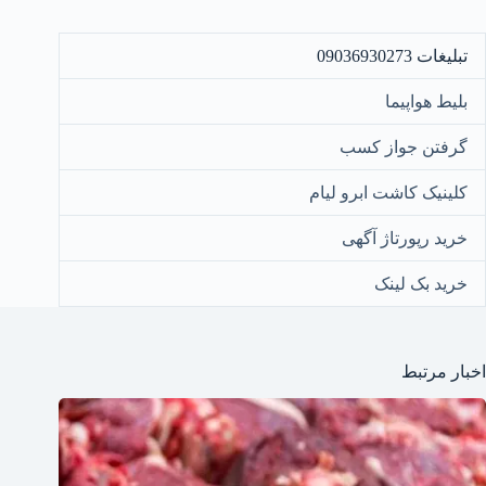
تبلیغات 09036930273
بلیط هواپیما
گرفتن جواز کسب
کلینیک کاشت ابرو لیام
خرید رپورتاژ آگهی
خرید بک لینک
اخبار مرتبط