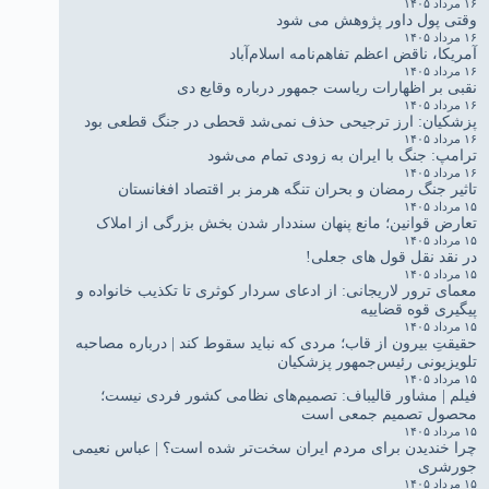
۱۶ مرداد ۱۴۰۵
وقتی پول داور پژوهش می شود
۱۶ مرداد ۱۴۰۵
آمریکا، ناقض اعظم تفاهم‌نامه اسلام‌آباد
۱۶ مرداد ۱۴۰۵
نقبی بر اظهارات ریاست جمهور درباره وقایع دی
۱۶ مرداد ۱۴۰۵
پزشکیان: ارز ترجیحی حذف نمی‌شد قحطی در جنگ قطعی بود
۱۶ مرداد ۱۴۰۵
ترامپ: جنگ با ایران به زودی تمام می‌شود
۱۶ مرداد ۱۴۰۵
تاثیر جنگ رمضان و بحران تنگه هرمز بر اقتصاد افغانستان
۱۵ مرداد ۱۴۰۵
تعارض قوانین؛ مانع پنهان سنددار شدن بخش بزرگی از املاک
۱۵ مرداد ۱۴۰۵
در نقد نقل قول های جعلی!
۱۵ مرداد ۱۴۰۵
معمای ترور لاریجانی: از ادعای سردار کوثری تا تکذیب خانواده و
پیگیری قوه قضاییه
۱۵ مرداد ۱۴۰۵
حقیقتِ بیرون از قاب؛ مردی که نباید سقوط کند | درباره مصاحبه
تلویزیونی رئیس‌جمهور پزشکیان
۱۵ مرداد ۱۴۰۵
فیلم | مشاور قالیباف: تصمیم‌های نظامی کشور فردی نیست؛
محصول تصمیم جمعی است
۱۵ مرداد ۱۴۰۵
چرا خندیدن برای مردم ایران سخت‌تر شده است؟ | عباس نعیمی
جورشری
۱۵ مرداد ۱۴۰۵