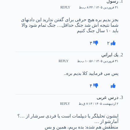
رسول
۳۱ فروردین ۱۴۰۵ / ۸:۴۴ ب٫ظ
REPLY
بجز بدیم بره هیچ حرفی برای گفتن ندارید این دادنهای
شما نتیجه اش شد جنگ حداقل… جنگ تمام شود والا
باید ۱۰ سال جنگ کنیم
۳
۲
يك ايراني
۳۱ فروردین ۱۴۰۵ / ۱۰:۵۶ ب٫ظ
REPLY
پس می فرمایید کلا بدیم بره..
۴
درس عربی
۲ اردیبهشت ۱۴۰۵ / ۷:۱۳ ق٫ظ
REPLY
ایشون تحلیلگر یا دیپلمات است یا فردی سرشار از …؟
آمارشو از …
منطقش هم شده: بده بریم، همین و بس