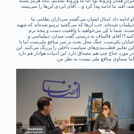
ایران همان ونزوئلا بود اما ما ونزوئلا نشدیم، تنگه هرمز بسته
شد، آفند ما ادامه پیدا کرد و… آقای ایزدی این‌ها را نمی‌بینند.
او ادامه داد: امثال ایشان می‌گفتند سرداران نظامی ما
دیپلمات شده‌اند. خب آن‌ها که می‌گفتید ترسو شده‌اند که شهید
شدند. شما تا کِی می‌خواهید با واقعیت دست و پنجه نرم
کنید؟! آقای قالیباف به درستی گفت میدان، دیپلماسی و
خیابان یکی‌ست. جنگ محل بحث بر سر منافع ملی‌ست اما با
این تعابیر قطب‌بندی‌های سیاست داخلی را پررنگ می‌کنند. این
در مورد جناح چپ هم مصداق دارد. این ادبیات هوادار هم دارد
اما مساوی منافع ملی نیست به نظر من.