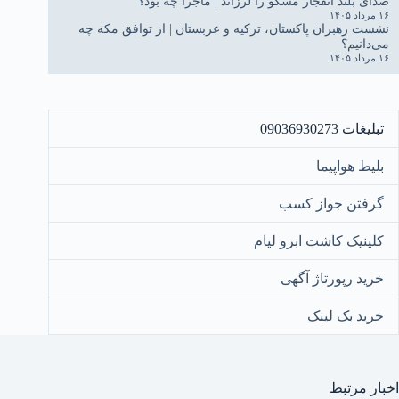
صدای بلند انفجار مسکو را لرزاند | ماجرا چه بود؟
۱۶ مرداد ۱۴۰۵
نشست رهبران پاکستان، ترکیه و عربستان | از توافق مکه چه
می‌دانیم؟
۱۶ مرداد ۱۴۰۵
تبلیغات 09036930273
بلیط هواپیما
گرفتن جواز کسب
کلینیک کاشت ابرو لیام
خرید رپورتاژ آگهی
خرید بک لینک
اخبار مرتبط