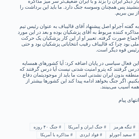
بار دیگر ایران را بزند و با ایران ضعیف‌تر سر میز مذاکره
بنشیند پس همچنان وسوسه جنگ دارد. ما باید این برداشت را
از بین ببریم.
به گفته آجرلو اصل پیشنهاد آقای قالیباف به عنوان رئیس تیم
مذاکره کننده مربوط به آقای پزشکیان بوده و بعد در این مورد
اجماع صورت گرفته. تعبیر او از این کار پزشکیان یک حرکت
ملی بود چرا که قالیباف رقیب انتخاباتی پزشکیان بود و حتی
رئیس قوه دیگر است.
این فعال سیاسی در پایان اضافه کرد: آیا کشورهای همسایه
درس گرفتند که پترو امنیت شدنی نیست آیا درس گرفتند که
منطقه بدون ایران نشدنی است ما باید از موجودیتمان دفاع
بکنیم. اگر جنگ بخواهد ادامه پیدا کند این کشورها بیشتر از
همه آسیب می‌بینند.
انتهای پیام
#
تنگه هرمز
#
جنگ ایران و آمریکا
#
جنگ ۴۰ روزه
#
سعید آجورلو
#
فواد ایزدی
#
مذاکره با آمریکا