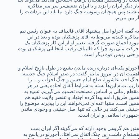
بار دیگر ایران را بزند و با ایران ضعیف‌تر سر میز مذاکره
بنشیند پس همچنان وسوسه جنگ دارد. ما باید این برداشت را
از بین ببریم.
به گفته آجرلو اصل پیشنهاد آقای قالیباف به عنوان رئیس تیم
مذاکره کننده، مربوط به آقای پزشکیان بوده و بعد در این
مورد اجماع صورت گرفته. تعبیر او از این کار پزشکیان یک
حرکت ملی بود چرا که قالیباف رقیب انتخاباتی پزشکیان بوده
و حتی رئیس قوه دیگر است.
آجورلو نکته‌ای درباره زنده ماندن تشیع در طول تاریخ اسلام و
اهمیت آن در امروز ما نیز گفت: در صدر اسلام جنگ حدیبیه،
جنگ احد، عاشورا، صلح امام حسن و جنگ احزاب و… را
داریم. تمام این‌ها بسته به شرایط اتفاق افتاده یعنی در هر
مقطع زمانی بر اساس مصلحت تصمیم می‌گیریم. تشیع به
همین طریق ادامه پیدا کرده اجتهاد و عنصر ولایت فقیه هم
همین است. منتها عده‌ای نمی‌خواهند این را بپذیرند موضوع را
حیثیتی می‌کنند در حالی که تنها اصل حیثیتی و وجودی ماندن
جمهوری اسلامی و ایران است.
هنوز هم گروهی وجود دارند که می‌گویند اگر ایران بمب
هسته‌ای داشت این جنگ اتفاق نمی‌افتاد. آجورلو در پاسخ به