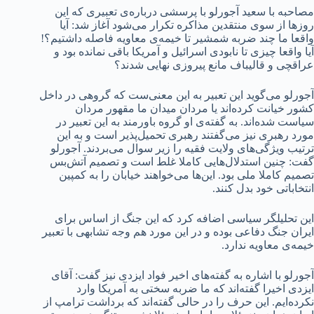
مصاحبه با سعید آجورلو با پرسشی درباره‌ی تعبیری که این
روزها از سوی منتقدین مذاکره تکرار می‌شود آغاز شد: آیا
واقعا ما چند ضربه شمشیر تا خیمه‌ی معاویه فاصله داشتیم؟!
آیا واقعا چیزی تا نابودی اسرائیل و آمریکا باقی نمانده بود و
عراقچی و قالیباف مانع پیروزی نهایی شدند؟
آجورلو می‌گوید این تعبیر به این معنی‌ست که گروهی در داخل
کشور خیانت کرده‌اند یا مردان میدان ما مقهور مردان
سیاست شده‌اند. به گفته‌ی او گروه باورمند به این تعبیر در
مورد رهبری نیز می‌گفتند رهبری تحمیل‌پذیر است و به این
ترتیب ویژگی‌های ولایت فقیه را زیر سوال می‌بردند. آجورلو
گفت: چنین استدلال‌هایی کاملا غلط است و تصمیم آتش‌بس
تصمیم کاملا ملی بود. این‌ها می‌خواهند خیابان را به کمپین
انتخاباتی خود بدل کنند.
این تحلیلگر سیاسی اضافه کرد که این جنگ از اساس برای
ایران جنگ دفاعی بوده و در این مورد هم وجه تشابهی با تعبیر
خیمه‌ی معاویه ندارد.
آجورلو با اشاره به گفته‌های اخیر فواد ایزدی نیز گفت: آقای
ایزدی اخیرا گفته‌اند که ما ضربه سختی به آمریکا وارد
نکرده‌ایم. این حرف را در حالی گفته‌اند که برداشت ترامپ از