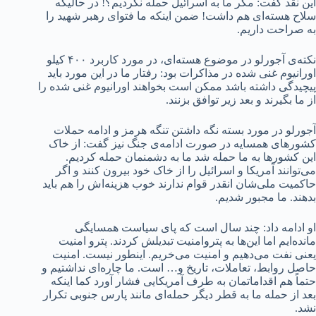
این نقد گفت: مگر ما به اسرائیل حمله نکردیم؟! در حالیکه
سلاح هسته‌ای هم داشت! ضمن اینکه ما فتوای رهبر شهید را
به صراحت داریم.
نکته‌ی آجورلو در موضوع هسته‌ای، در مورد کاربرد ۴۰۰ کیلو
اورانیوم غنی شده در مذاکرات بود: رفتار ما در این مورد باید
پیچیدگی داشته باشد ممکن است بخواهند اورانیوم غنی شده را
از ما بگیرند و بعد زیر توافق بزنند.
آجورلو در مورد بسته نگه داشتن تنگه هرمز و ادامه حملات
کشورهای همسایه در صورت ادامه‌ی جنگ نیز گفت: از خاک
این کشورها به ما حمله شد ما به دشمنمان حمله کردیم.
می‌توانند آمریکا و اسرائیل را از خاک خود بیرون کنند و اگر
حاکمیت ملی‌شان انقدر قوام ندارند خوب هزینه‌اش را هم باید
بدهند. ما مجبور شدیم.
او ادامه داد: چند سال است که پای سیاست همسایگی
مانده‌ایم اما این‌ها به پتروامنیت تبدیلش کردند. پترو امنیت
یعنی نفت می‌دهیم و امنیت می‌خریم. اینطور نیست. امنیت
حاصل روابط، تعاملات، تاریخ و… است. ما چاره‌ای نداشتیم و
حتماً هم اقداماتمان به طرف آمریکایی فشار آورد کما اینکه
بعد از حمله ما به قطر دیگر حمله‌ای مانند پارس جنوبی تکرار
نشد.