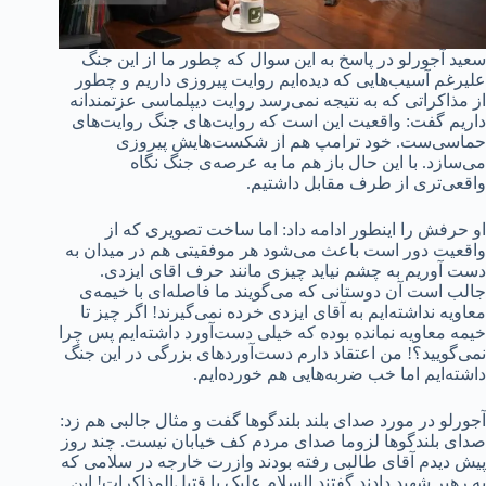
سعید آجورلو در پاسخ به این سوال که چطور ما از این جنگ
علیرغم آسیب‌هایی که دیده‌ایم روایت پیروزی داریم و چطور
از مذاکراتی که به نتیجه نمی‌رسد روایت دیپلماسی عزتمندانه
داریم گفت: واقعیت این است که روایت‌های جنگ روایت‌های
حماسی‌ست. خود ترامپ هم از شکست‌هایش پیروزی
می‌سازد. با این حال باز هم ما به عرصه‌ی جنگ نگاه
واقعی‌تری از طرف مقابل داشتیم.
او حرفش را اینطور ادامه داد: اما ساخت تصویری که از
واقعیت دور است باعث می‌شود هر موفقیتی هم در میدان به
دست آوریم به چشم نیاید چیزی مانند حرف اقای ایزدی.
جالب است آن دوستانی که می‌گویند ما فاصله‌ای با خیمه‌ی
معاویه نداشته‌ایم به آقای ایزدی خرده نمی‌گیرند! اگر چیز تا
خیمه معاویه نمانده بوده که خیلی دست‌آورد داشته‌ایم پس چرا
نمی‌گویید؟! من اعتقاد دارم دست‌آوردهای بزرگی در این جنگ
داشته‌ایم اما خب ضربه‌هایی هم خورده‌ایم.
آجورلو در مورد صدای بلند بلندگوها گفت و مثال جالبی هم زد:
صدای بلندگوها لزوما صدای مردم کف خیابان نیست. چند روز
پیش دیدم آقای طالبی رفته بودند وازرت خارجه در سلامی که
به رهبر شهید دادند گفتند السلام علیک یا قتیل‌المذاکرات! این