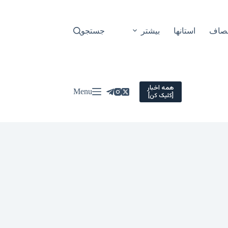
نصاف
استانها
بیشتر
جستجو
همه اخبار
Menu
[کلیک کن]