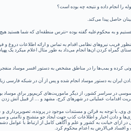
ه را انجام داده و نتیجه چه بوده است؟
ان حاصل پیدا می‌کند.
تیم و به محکوم‌علیه گفته بوده «نترس منطقه‌ای که شما هستید هیچ ات
ظور فریب نیرو‌های نظامی اقدام به تماس و ارائه اطلاعات دروغ و فری
 گمراه کردن ان‌ها انجام می‌داد به طور مثال اعلام میکرد یک پهپاد ا
ی کرده و بمب‌ها را در مناطق مشخص به دستور افسر موساد منفجر و ا
ن دادن ایران به دستور موساد انجام شده و پس از آن در شبکه فارسی ز
سوسی در سراسر کشور، از دیگر ماموریت‌های کریم‌پور برای موساد بود
ریت اقدامات عملیاتی در شهر‌های کرج، مشهد و … از قبیل آتش زدن دس
وی، با توجه به قرائن و مستندات موجود در پرونده، تصویر‌برداری و 
ری‌ها و دادن اخبار و اطلاعات کذب جهت ایجاد جو متشنج و ناامنی و س
ل در ازای خیانت به کشور و علم و آگاهی کامل از ارتباط با عوامل دشم
 افساد فی‌الارض به اعدام محکوم کرد.