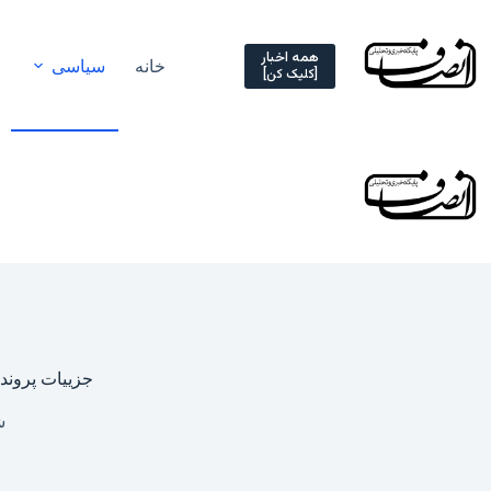
Ski
t
conten
همه اخبار
خانه
سیاسی
[کلیک کن]
جزییات پرونده
شنبه