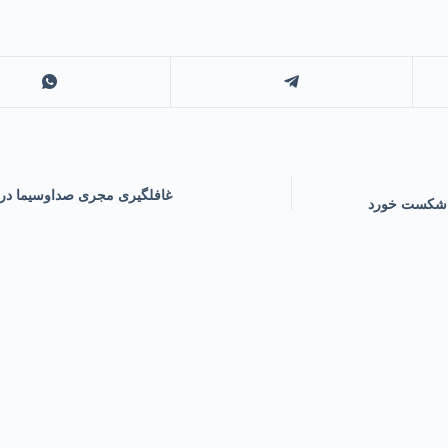
غافلگیری مجری صداوسیما در پ
د شکست خورد