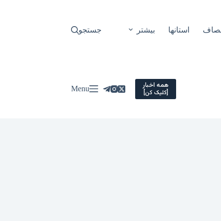
نصاف
استانها
بیشتر
جستجو
همه اخبار
Menu
[کلیک کن]