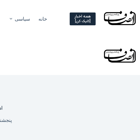
Ski
t
conten
همه اخبار
خانه
سیاسی
[کلیک کن]
اد
پنجشنبه, ۱۷ اردیبهشت ۵