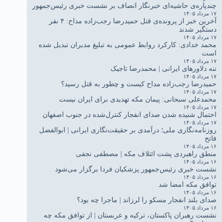
چندپاره‌ی حاشیه‌ای خبرنگار انصاف بر نشست خبری رئیس‌جمهور
۱۷ مرداد ۱۴۰۵
آخرین خبر از پرونده‌ی قتل حمیدرضا رجب‌زاده مداح: ۴ نفر
دستگیر شدند
۱۷ مرداد ۱۴۰۵
محمد خدادی: کارکرد روابط عمومی به تبلیغ مدیران تبدیل شده
است
۱۷ مرداد ۱۴۰۵
ننه دلاورهای ایرانی | محمدرضا تاجیک
۱۷ مرداد ۱۴۰۵
حمیدرضا رجب‌زاده مداح کیست و چطور به قتل رسید؟
۱۷ مرداد ۱۴۰۵
محمدعلی سبحانی: پیمان مکه تهدیدی برای ایران نیست
۱۷ مرداد ۱۴۰۵
احتمال شنیده شدن صدای انفجار کنترل‌شده در جنوب اصفهان
۱۷ مرداد ۱۴۰۵
روزنامه‌نگاری ملی؛ درآمدی بر حقیقت‌نگاری ایرانی | ابوالفضل
فاتح
۱۶ مرداد ۱۴۰۵
منطق راهبردی پشت ائتلاف مکه | مصطفی نجفی
۱۶ مرداد ۱۴۰۵
نشست خبری رئیس‌جمهور پزشکیان فردا برگزار می‌شود
۱۶ مرداد ۱۴۰۵
توافق مکه امضا شد
۱۶ مرداد ۱۴۰۵
صدای بلند انفجار مسکو را لرزاند | ماجرا چه بود؟
۱۶ مرداد ۱۴۰۵
نشست رهبران پاکستان، ترکیه و عربستان | از توافق مکه چه