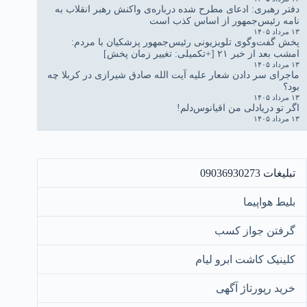
دفتر رهبری: ادعای مطرح شده درباره‌ی واکنش رهبر انقلاب به
نامه رئیس‌جمهور از اساس کذب است
۱۳ مرداد ۱۴۰۵
پخش گفت‌وگوی تلویزیونی رئیس‌جمهور پزشکیان با مردم:
امشب بعد از خبر ۲۱ [+تکمیلی: تغییر زمان پخش]
۱۳ مرداد ۱۴۰۵
ماجرای سر دادن شعار علیه آیت الله صادق شیرازی در کربلا چه
بود؟
۱۳ مرداد ۱۴۰۵
اگر تو دریادلی من اقیانوس‌دلم!
۱۳ مرداد ۱۴۰۵
تبلیغات 09036930273
بلیط هواپیما
گرفتن جواز کسب
کلینیک کاشت ابرو لیام
خرید رپورتاژ آگهی