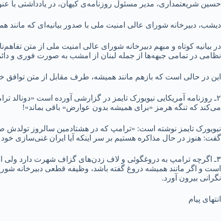
حسین شریعتمداری، مدیر مسئول روزنامه‌ی کیهان، در یادداشتی با عنو
دیشب، دبیرخانه شورای عالی امنیت ملی با صدور بیانیه‌ای که مانند ه
در بیانیه کوتاه و مبهم دبیرخانه شورای عالی امنیت ملی از متن تفا
نظامی در تمامی جبهه‌ها از جمله لبنان از امشب به صورت فوری و دائمی 
این در حالی است که بازهم مانند همیشه، طرف مقابل از متن توافق خبر
۲ـ روزنامه آمریکایی نیویورک تایمز در گزارشی آورده است «دونالد ت
می‌کند که تنگه هرمز «برای همیشه بدون عوارض» باقی بماند»!
نیویورک تایمز نوشته است:‌ «ترامپ که در هشتادمین سالروز تولدش 
گفت: هنوز در حال مذاکره هستیم بر سر اینکه آیا ایران غنی‌سازی خود را برای ۲۰ سال تعلیق کند یا خیر(!) ممکن است ایران به یک تعلیق ۱۵ س
۳ـ اگرچه ترامپ به دروغگوئی و لاف زدن‌های گزاف شهرت دارد ولی اظه
است و اگر مانند همیشه دروغ گفته باشد، وظیفه قطعی دبیرخانه شورا
نگرانی بیرون آورد.
انتهای پیام