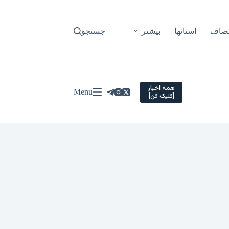
نصاف
استانها
بیشتر
جستجو
همه اخبار
Menu
[کلیک کن]