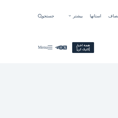
نصاف
استانها
بیشتر
جستجو
همه اخبار
Menu
[کلیک کن]