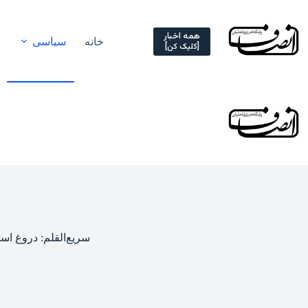
Ski
t
conten
همه اخبار
خانه
سیاسی
[کلیک کن]
سریع‌القلم: دروغ اس