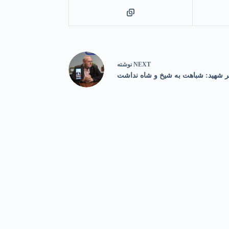
NEXT
نوشته
 شهید: شباهت به شیخ و شاه نداشت