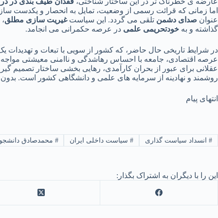
عارضه ی خطرناک تر در این ساختار شناختی،
فقدان طیف بندی در در
اما زمانی که قرائت رسمی از وضعیت، تمایل به انحصار و یکدست سازی
عنوان
صدای دشمن
تلقی می گردد. این سیاست
غیریت سازی مطلق
، 
گذاشته و به
خودتحریمی علمی
در عرصه حکمرانی می انجامد.
در شرایط تاریخی حال حاضر، که کشور از سویی با تبعات و تهدیدات یک 
عرصه اقتصادی، جامعه با احساس رهاشدگی و ناامنی معیشتی مواجه است، 
عقلانی برای عبور از بحران کارآمدی، رهایی بخشی ساختار تصمیم گیری
روشمند و نهادینه از سرمایه های علمی و دانشگاهی کشور است. بدون ا
انتهای پیام
#
انسداد سیاست گذاری
#
سیاست داخلی ایران
#
محمدصادق دانشجو
این را با دیگران به اشتراک بگذار: