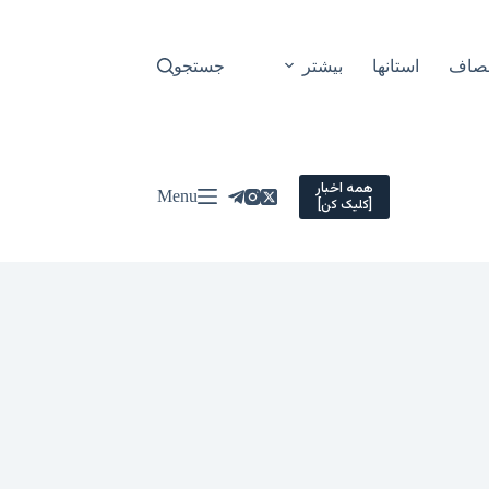
نصاف
استانها
بیشتر
جستجو
همه اخبار
Menu
[کلیک کن]