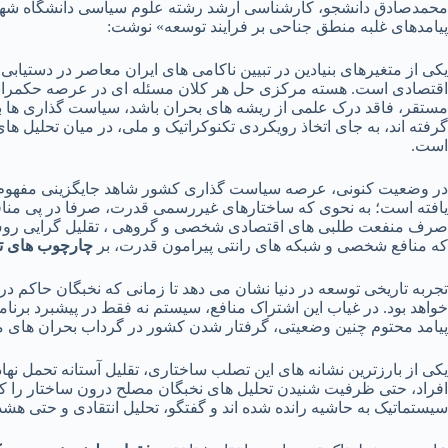
محمدصادق دانشجو، کارشناسی ارشد رشته علوم سیاسی دانشگاه شهید ب
پیامدهای غلبه منطق جناحی بر فرایند توسعه» نوشت:
یکی از متغیرهای بنیادین در تبیین ناکامی های ایران معاصر در دستیا
اقتصادی است. هسته مرکزی حل هر کلان مسئله ای در عرصه حکمرانی،
مستقر، فاقد درک علمی از ریشه های بحران باشد، سیاست گذاری ها به 
گرفته اند، به جای اتخاذ رویکردی تکنوکراتیک و ملی، در میان تحلیل ها
است.
در وضعیت کنونی، عرصه سیاست گذاری کشور شاهد جایگزینی مفهوم «تح
یافته است؛ به نحوی که ساختارهای غیررسمی قدرت، صرفا در پی مناف
صرف منفعت طلبی های اقتصادی شخصی و گروهی ، تقلیل گرایی روش 
که منافع شخصی و شبکه های رانتی پیرامون قدرت، بر
چارچوب های تح
تجربه تاریخی توسعه در دنیا نشان می دهد تا زمانی که نخبگان حاکم 
خواهد بود. در غیاب این اشتراک منافع، سیستم نه فقط در پیشبرد برن
پیامد محتوم چنین وضعیتی، گرفتار شدن کشور در گرداب بحران های 
یکی از بارزترین نشانه های این تصلب ساختاری، تقلیل آستانه تحمل ن
افراد، حتی ظرفیت شنیدن تحلیل های نخبگان مصلح درون ساختار را که 
سیستماتیک به حاشیه رانده شده اند و گفتگو، تحلیل انتقادی و حتی هشدا