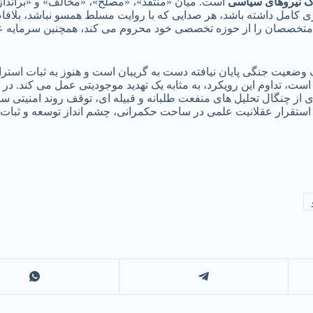
ک نیروهای سیاسی
است. میان «منتقد»، «مصلح»، «مخالف» و «برانداز»
 کامل داشته باشد، هر صدایی که با روایت مسلط همسو نباشد، بلافا
متخصصان را از حوزه تخصصی خود محروم می کند، همچنین سرمایه علم
وضعیت جنگی پایان نیافته دست به گریبان است و هنوز به ثبات استراتژ
تداوم این رویکرد، به مثابه یک تهدید موجودیتی عمل می کند. در چنی
 از چنگال تحلیل های منفعت طلبانه و قبیله ای، توقف روند امنیتی س
ستقرار عقلانیت علمی در ساحت حکمرانی، چشم انداز توسعه و ثبات، ت