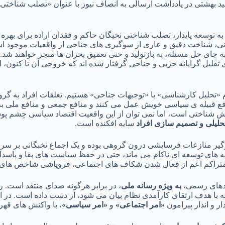
هشتی در یادداشت ارسالی به انصاف نیوز با عنوان «تصلب شناختی و 
بی به توسعه پایدار، تصلب شناختی نخبگان حاکم و فقدان اراده برای ب
 شناخت دقیق و عاری از سوگیری های جناحی از واقعیات موجود است؛
جای حل مسئله، به بازتولید و حتی تعمیق بحران ها منجر خواهند شد. 
ی تقلیل گرایانه حزبی و جناحی گرفتار شده اند که خروجی آن تا کنون، 
لیل کارشناسی» با «توجیهات جناحی» هستیم. تعلقات افراد به گروه
ع قبیله ی سیاسی خویش عمل می کنند و منافع جمعی و منافع ملی به 
شناختی است، اما نمی توان از این واقعیت اقتصاد سیاسی چشم پو
لیلی و تصمیم سازی افراد
سایه افکنده است.
درگیر منازعات فرسایشی درون گروهی بوده و یک اجماع نخبگانی بر سر
امه های توسعه ای ناکام می ماند، حتی در حفظ سیاست های بقا و پاسد
متراکم اعم از فعال شدن شکاف های اجتماعی، فروپاشی شاخص های ا
هادهای رسمی،
به ویژه رسانه ملی
، در برابر هرگونه صدای منتقد است. 
با هدف ارتقای کارآمدی نظام بیان می شود، از دست داده است. در ای
ر و انذار پیرامون
«
امر اجتماعی
»
و
«
امر سیاسی
»
، با واکنش های قه