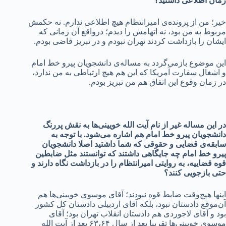
زمان اطلاعی داشتید؟
خیر؛ من از پرونده‌ی امیرانتظام هیچ اطلاعی ندارم. نه حکمش
مربوط به من بود، نه اتهامش را دیدم؛ درواقع آن زمانی که
ایشان را بازداشت کردند تهران نبودم و در تبریز قاضی بودم.
این موضوع بازمی‌گردد به مساله‌ی دانشجویان پیرو خط امام
و اشغال سفارت آمریکا که این هم هیچ ارتباطی به من ندارد،
در زمان وقوع این اتفاق هم من تبریز بودم.
در این مساله غیر از نام آیت الله خویینی‌ها به نقش پررنگ
دانشجویان پیرو خط امام هم اشاره می‌شود.
با توجه به
سابقه‌ی قضایی و حقوقی که شما داشتید اصلا دانشجویان
پیرو خط امام چه جایگاهی داشتند که توانستند مثل ضابطین
قوه قضاییه، به روایتی امیرانتظام را در بازداشت نگاه دارند و
حتی بازجویی کنند؟
اینها هیچ‌وقت ضابط قوه نبودند؛ آقای موسوی خویینی‌ها هم
آن‌موقع دادستان نبود، بلکه آقای اردبیلی دادستان کل کشور
بود و آقای لاجوردی هم دادستان انقلاب تهران بود؛ آقای
موسوی خویینی‌ها تقریبا بعد از سال ۶۳،۶۴ بعد از آیت الله