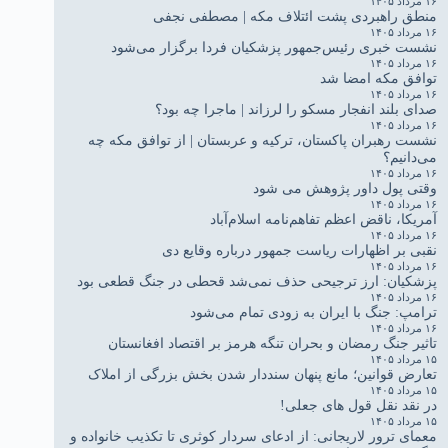
۱۶ مرداد ۱۴۰۵
منطق راهبردی پشت ائتلاف مکه | مصطفی نجفی
۱۶ مرداد ۱۴۰۵
نشست خبری رئیس‌جمهور پزشکیان فردا برگزار می‌شود
۱۶ مرداد ۱۴۰۵
توافق مکه امضا شد
۱۶ مرداد ۱۴۰۵
صدای بلند انفجار مسکو را لرزاند | ماجرا چه بود؟
۱۶ مرداد ۱۴۰۵
نشست رهبران پاکستان، ترکیه و عربستان | از توافق مکه چه
می‌دانیم؟
۱۶ مرداد ۱۴۰۵
وقتی پول داور پژوهش می شود
۱۶ مرداد ۱۴۰۵
آمریکا، ناقض اعظم تفاهم‌نامه اسلام‌آباد
۱۶ مرداد ۱۴۰۵
نقبی بر اظهارات ریاست جمهور درباره وقایع دی
۱۶ مرداد ۱۴۰۵
پزشکیان: ارز ترجیحی حذف نمی‌شد قحطی در جنگ قطعی بود
۱۶ مرداد ۱۴۰۵
ترامپ: جنگ با ایران به زودی تمام می‌شود
۱۶ مرداد ۱۴۰۵
تاثیر جنگ رمضان و بحران تنگه هرمز بر اقتصاد افغانستان
۱۵ مرداد ۱۴۰۵
تعارض قوانین؛ مانع پنهان سنددار شدن بخش بزرگی از املاک
۱۵ مرداد ۱۴۰۵
در نقد نقل قول های جعلی!
۱۵ مرداد ۱۴۰۵
معمای ترور لاریجانی: از ادعای سردار کوثری تا تکذیب خانواده و