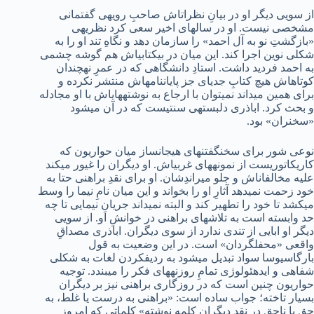
از سویی دیگر او در بیانِ نظرات‏اش صاحبِ رویه‏ی گفتمانی
مشخصی نیست. او در سال‏های اخیر سعی کرد نظریه‏ی
«بازگشتِ نو به آل ‏احمد» را سازمان دهد و نگاهِ تند او را به
شکلی نوین اجرا کند. این میان در بی‏کتابی‏اش هم گوشه‏ چشمی
به احمد فردید داشت. استادِ دانش‏گاهی که در عمرِ نه‏چندان
کوتاه‏اش هیچ کتابِ جدی‏ای جز پایان‏نامه‏اش منتشر نکرده و
برای همین می‏داند نمی‏توان با ارجاع به نوشته‏های‏اش با او مجادله
و بحث کرد. اباذری دل‏بسته‏ی سنتی‏ست که در آن می‏شود
«سخن‏ران» بود.
نوعی شور برای سخن‏گفتن‏های هیجان‏ساز میان حواریون که
کاریکاتوری‏ست از نمونه‏های غربی‏اش. او دیگران را غیور می‏کند
علیه مخالفان‏اش و جلو می‏راندِشان. او برای نقدِ براهنی حتا به
خود زحمت نمی‏دهد آثارِ او را بخواند و این میان نامِ نیما را وسط
می‏کشد تا خود را تطهیر کند و البته نمی‏داند جریانِ نیمایی تا چه
حد وابسته است به تلاش‏های براهنی در خوانشِ او. از سویی
دیگر او ابایی از تندی ندارد از سوی دیگران. اباذری مصداقِ
واقعی «محفل‏گردان» است. در این وضعیت به قول
بارگاس‏یوسا سواد تبدیل می‏شود به ردیف‏کردن لغات به شکلی
شفاهی و ایده‏ئو‏لوژی تمامِ روزنه‏های فکر را می‏بندد. توجیه
حواریون چنین است که در روزگاری براهنی نیز بر دیگران
بسیار تاخته؛ جواب ساده است: «براهنی به درست یا غلط، به
حق یا ناحق در نقدِ دیگران کلمه نوشته» کلماتی که امروز