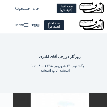
Ski
t
همه اخبار
خانه
جستجو
سیاسی
[کلیک کن]
conten
همه اخبار
Menu
[کلیک کن]
روزگارِ دوزخی آقای اباذری
یکشنبه, ۳۱ شهریور ۱۳۹۸ – ۱۱:۰۸
اندیشه
,
تاپ اندیشه