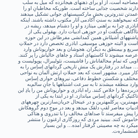
مصاحبه است، از او برای ذهن‏های هیجان‏زده که میل به سلب
دارند شخصیت جذابی ساخته است. طوری‏که مخاطبانِ او را
عمدتن تندروترین بخشِ مارکسیست‏های جوانی تشکیل می‏دهند
که نمی‏خواهند به سنتِ آکادمی آثار مکتوب داشته باشند. اینکه
اباذری چرا به براهنی می‏تازد و او را دشنام می‏دهد، ریشه در
ناآگاهی شگفت او در حوزه‏ی ادبیات دارد. به‏قولی یکی از
پاشنه‏های آشیل‏اش همین کم‏دانشی مفرط‏اش در این حوزه
است و البته حوزه‏ی موسیقی. اباذری تخصص دارد در حملاتِ
سریع و بی‏منطق به دیگران. هجوشان و بعد حواریون‏اش وارد
عرصه می‏شوند تا کاستی‏های استاد و جاهای خالی‏اش را پر کنند.
اویی که تمامِ مخالفان‏اش را فاشیست، نئولیبرال، پوپولیست و
… می‏داند در رفتارش یک منشِ تاریخی گردان‏های اِس‏اِس را به
کار می‏برد. مشهور است که بعد حملاتِ ارتش آلمان به نواحی
مختلف و شکستنِ خطوط دفاعی، نیروهای حواری اِس‏اِس
وارد منطقه می‏شدند تا به سرعت اشتباه‏ها یا جانِ سالم‌به‏
دربرده‏‌ها را خلاص کنند. راه‏ اباذری و حواریون‏اش من را یادِ این
تاکتیکِ گردان‏های اِس‏اِس می‏اندازد. او در ابتدا به یکی از
مهم‏ترین، پرکلمه‏ترین و در عین‏حال جریان‌سازترین چهره‏های
ادبیاتِ معاصر لقبِ دلقک می‏دهد و بعد در موجِ دوم گروهک‏اش
را پیش می‏فرستد تا صداهای مخالف را با تندروی و هتاکی
خاموش کنند. ببینید مردی که روزگاری ارغنون را منتشر
می‏کرد به چه مصیبتی گرفتار آمده… و این بسیار
غم‏نشماره‌ت.