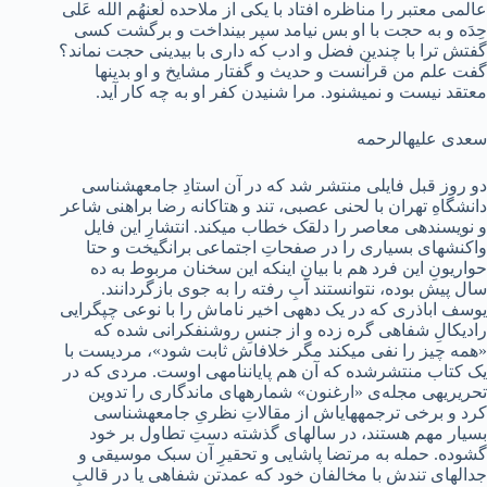
عالمی ‏معتبر را مناظره افتاد با یکی از ملاحده لَعنهُم الله عَلی
حِدَه و به حجت با او بس نیامد سپر بینداخت و برگشت کسی
گفتش ترا با چندین فضل و ادب که داری با بی‏دینی حجت نماند؟
گفت علم من قرآنست و حدیث و گفتار مشایخ و او بدین‏ها
معتقد نیست و نمی‏شنود. مرا شنیدن کفر او به چه کار آید.
سعدی علیه‏الرحمه
دو روز قبل فایلی منتشر شد که در آن استادِ جامعه‏شناسی
دانش‏گاهِ تهران با لحنی عصبی، تند و هتاکانه رضا براهنی شاعر
و نویسنده‏ی معاصر را دلقک خطاب می‏کند. انتشارِ این فایل
واکنش‏های بسیاری را در صفحاتِ اجتماعی برانگیخت و حتا
حواریونِ این فرد هم با بیانِ اینکه این سخنان مربوط به ده
سال پیش بوده، نتوانستند آبِ رفته را به جوی بازگردانند.
یوسف اباذری که در یک دهه‏ی اخیر نام‏اش را با نوعی چپ‏گرایی
رادیکالِ شفاهی گره زده و از جنسِ روشن‏فکرانی شده که
«همه چیز را نفی می‏کند مگر خلاف‏اش ثابت شود»، مردی‏ست با
یک کتاب منتشرشده که آن هم پایان‏نامه‏ی اوست. مردی که در
تحریریه‏ی مجله‌‏ی «ارغنون» شماره‏های ماندگاری را تدوین
کرد و برخی ترجمه‏های‏اش از مقالاتِ نظریِ جامعه‏شناسی
بسیار مهم هستند، در سال‏های گذشته دستِ تطاول بر خود
گشوده. حمله به مرتضا پاشایی و تحقیرِ آن سبک موسیقی و
جدال‏های تندش با مخالفان خود که عمدتن شفاهی یا در قالبِ