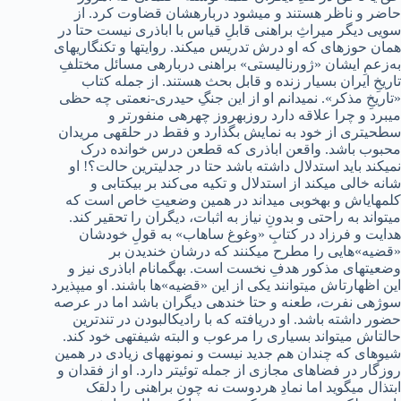
حاضر و ناظر هستند و می‏شود درباره‏شان قضاوت کرد. از
سویی دیگر میراثِ براهنی قابلِ قیاس با اباذری نیست حتا در
همان حوزه‏ای که او درش تدریس می‏کند. روایت‏ها و تک‏نگاری‏های
به‌زعمِ ایشان «ژورنالیستی» براهنی درباره‏ی مسائل مختلفِ
تاریخِ ایران بسیار زنده و قابل بحث هستند. از جمله کتاب‏
«تاریخِ مذکر». نمی‏دانم او از این جنگِ حیدری-نعمتی چه حظی
می‏برد و چرا علاقه دارد روز‏به‏روز چهره‏ی منفورتر و
سطحی‏تری از خود به نمایش بگذارد و فقط در حلقه‏ی مریدان
محبوب باشد. واقعن اباذری که قطعن درس خوانده درک
نمی‏کند باید استدلال داشته باشد حتا در جدلی‏ترین حالت؟! او
شانه خالی می‏کند از استدلال و تکیه می‌کند بر بی‏کتابی و
کلمه‏ای‏اش و به‏خوبی می‏داند در همین وضعیتِ خاص است که
می‏تواند به راحتی و بدونِ نیاز به اثبات، دیگران را تحقیر کند.
هدایت و فرزاد در کتابِ «وغ‏وغ ساهاب» به قولِ خودشان
«قضیه»‏هایی را مطرح می‏کنند که درشان خندیدن بر
وضعیت‏های مذکور هدفِ نخست است. به‏گمان‏ام اباذری نیز و
این اظهارت‏اش می‏توانند یکی از این «قضیه»‏ها باشند. او می‏پذیرد
سوژه‏ی نفرت، طعنه و حتا خنده‏ی دیگران باشد اما در عرصه
حضور داشته باشد. او دریافته که با رادیکال‏بودن در تندترین
حالت‏اش می‏تواند بسیاری را مرعوب و البته شیفته‏ی خود کند.
شیوه‏ای که چندان هم جدید نیست و نمونه‏های زیادی در همین
روزگار در فضاهای مجازی از جمله توئیتر دارد. او از فقدان و
ابتذال می‏گوید اما نمادِ هردوست نه چون براهنی را دلقک