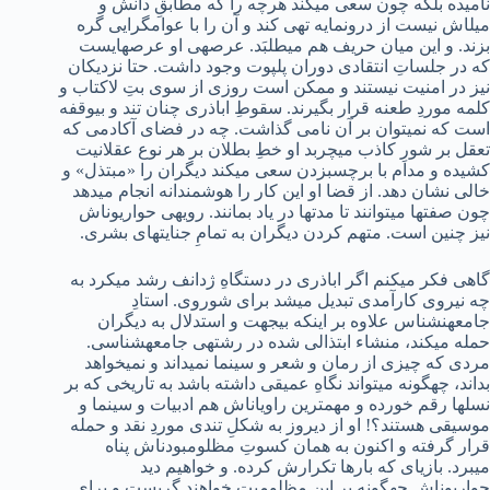
نامیده بلکه چون سعی می‏‏کند هرچه را که مطابقِ دانش و
میل‏اش نیست از درون‏مایه تهی کند و آن را با عوام‏گرایی گره
بزند. و این میان حریف هم می‏طلبَد. عرصه‏ی او عرصه‏‏ای‏ست
که در جلساتِ انتقادی دوران پل‏پوت وجود داشت. حتا نزدیکان
نیز در امنیت نیستند و ممکن است روزی از سوی بتِ لاکتاب و
کلمه موردِ طعنه قرار بگیرند. سقوطِ اباذری چنان تند و بی‏وقفه
است که نمی‏توان بر آن نامی گذاشت. چه در فضای آکادمی که
تعقل بر شورِ کاذب می‏چربد او خطِ بطلان بر هر نوع عقلانیت
کشیده و مدام با برچسب‏زدن سعی می‏کند دیگران را «مبتذل» و
خالی نشان دهد. از قضا او این کار را هوشمندانه انجام می‏دهد
چون صفت‏ها می‏توانند تا مدت‏ها در یاد بمانند. رویه‏ی حواریون‏اش
نیز چنین است. متهم ‏کردن دیگران به تمامِ جنایت‏های بشری.
گاهی فکر می‏کنم اگر اباذری در دستگاهِ ژدانف رشد می‏کرد به
چه نیروی کارآمدی تبدیل می‏شد برای شوروی. استادِ
جامعه‏نشناس علاوه بر اینکه بی‏جهت و استدلال به دیگران
حمله می‏کند، منشاء ابتذالی شده در رشته‏ی جامعه‏شناسی.
مردی که چیزی از رمان و شعر و سینما نمی‏داند و نمی‏خواهد
بداند، چه‏گونه می‏تواند نگاهِ عمیقی داشته باشد به تاریخی که بر
نسل‏ها رقم خورده و مهم‏ترین راویان‏اش هم ادبیات و سینما و
موسیقی هستند؟! او از دیروز به شکلِ تندی موردِ نقد و حمله
قرار گرفته و اکنون به همان کسوتِ مظلوم‏بودن‏اش پناه
می‏برد. بازی‏ای که بارها تکرارش کرده. و خواهیم دید
حواریون‏اش چه‏گونه بر این مظلومیت خواهند گریست و برای