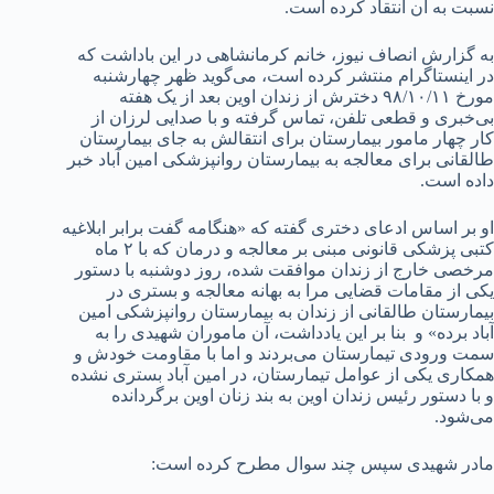
نسبت به آن انتقاد کرده است.
به گزارش انصاف نیوز، خانم کرمانشاهی در این باداشت که
در اینستاگرام منتشر کرده است، می‌گوید ظهر چهارشنبه
مورخ ۹۸/۱۰/۱۱ دخترش از زندان اوین بعد از یک هفته
بى‌خبری و قطعی تلفن، تماس گرفته و با صدایى لرزان از
کار چهار مامور بیمارستان براى انتقالش به جای بیمارستان
طالقانى برای معالجه به بیمارستان روانپزشکی امین آباد خبر
داده است.
او بر اساس ادعای دختری گفته که «هنگامه گفت برابر ابلاغیه
کتبی پزشکى قانونى مبنى بر معالجه و درمان که با ۲ ماه
مرخصى خارج از زندان موافقت شده، روز دوشنبه با دستور
یکی از مقامات قضایی مرا به بهانه معالجه و بستری در
بیمارستان طالقانی از زندان به بیمارستان روانپزشکی امین
آباد برده» و بنا بر این یادداشت، آن ماموران شهیدی را به
سمت ورودى تیمارستان می‌بردند و اما با مقاومت خودش و
همکاری یکی از عوامل تیمارستان، در امین آباد بستری نشده
و با دستور رئیس زندان اوین به بند زنان اوین برگردانده
می‌شود.
مادر شهیدی سپس چند سوال مطرح کرده است: