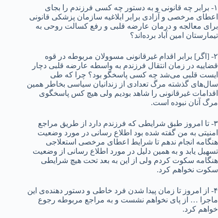
۱- برابر چه قانونی و به دستور چه کسی فرزندم را بجای
اعطای مرخصی و آزادی برابر ابلاغیه سازمان پزشکی قانونی
برای معالجه و درمان عارضه قلبی و رفع کسالت روحی به
تیمارستان امین آباد برده‌اند؟
۲- [اگر] برابر اقدام غیرقانونی مسوولان مربوطه در قوه
قضاییه در زمان انتقال فرزندم به واسطه عارضه قلبى دچار
ایست قلبى می‌شد چه کسى پاسخگو بود؟ چرا که طی
سال‌های گذشته مرگ تعدادی از زندانیان سیاسی بخاطر همین
اقدامات غیرقانونی را شاهد بودیم ولی هیچ کس پاسخگوی
مرگ آنان نبوده است.
۳- تا امروز طبق شرایطی که فرزندم دارد از طریق مراجع
امنیتی به من گفته شده بود اطلاع رسانى در مورد وضعیت
هنگامه انجام ندهم تا شرایط اعطای مرخصی استعلاجی
تسهیل یابد و به همین دلیل در مورد اطلاع رسانی از وضعیت
هنگامه سکوت کردم ولی از این به بعد تحت هیچ شرایطی
سکوت نخواهم کرد.
۴- از امروز تا زمان پیدا شدن فرد خاطی و دستور دهنده‌ی این
ماجرا … از پای نخواهم نشست و به مراجع مربوطه رجوع
خواهم کرد.