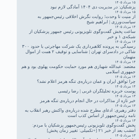
۱۵ مرداد ۱۴۰۵
پزشکیان: در مدیریت دی ۱۴۰۴ آمادگی لازم نبود
۱۵ مرداد ۱۴۰۵
از منیت تا وحدت؛ روایت نگرش اخلاقی رئیس‌جمهور به
سیاست‌ورزی | ابراهیم شیخ
۱۴ مرداد ۱۴۰۵
ساعت پخش گفت‌وگوی تلویزیونی رئیس جمهور پزشکیان از
شبکه‌ی ۱ و خبر
۱۴ مرداد ۱۴۰۵
رسیدگی به پرونده کلاهبرداری یک شرکت مهاجرتی با حدود ۳۰۰
شاکی در دادسرای تهران | شناسایی و توقیف ۲ همت از اموال
متهمان
۱۴ مرداد ۱۴۰۵
معتضد: عبدالله شهبازی هم مورد حمایت حکومت پهلوی بود و هم
جمهوری اسلامی
۱۴ مرداد ۱۴۰۵
چرا توافق ایران و عمان درباره‌ی تنگه هرمز اعلام نشد؟
۱۴ مرداد ۱۴۰۵
پوست خربزه تحلیلگران غربی | رضا رئیسی
۱۳ مرداد ۱۴۰۵
خبر تازه از مذاکرات در حال انجام درباره‌ی تنگه هرمز
۱۳ مرداد ۱۴۰۵
دفتر رهبری: ادعای مطرح شده درباره‌ی واکنش رهبر انقلاب به
نامه رئیس‌جمهور از اساس کذب است
۱۳ مرداد ۱۴۰۵
پخش گفت‌وگوی تلویزیونی رئیس‌جمهور پزشکیان با مردم:
امشب بعد از خبر ۲۱ [+تکمیلی: تغییر زمان پخش]
۱۳ مرداد ۱۴۰۵