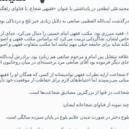
محمدعلی ابطحی در یادداشتی با عنوان «فقیهی شجاع، با فتاوای راهگش
درگذشت آیت‌الله العظمی صانعی به دلایل زیادی خبر تلخ و دردناکی بود
۱- فقیه مبرزی بود. مکتب فقهی امام خمینی را دنبال می‌کرد. جدای از
خاص ایشان، شاگردانی تربیت می‌کرد که براساس مکتب فقهی و اصولی ا
نکته شاید برای جامعه خیلی مهم نباشد اما مکتب متفاوت فقهی و اصول
علاقه متقابل بین امام و مرحوم صانعی هم زبانزد بود. برادرش آیت‌الل
جای دیگر فرموده بود آقای صانعی مرد برجسته‌ای در میان روحانیون
۲-شجاعت ارایه نظرات فقهی نواندیشانه از کسی که همگان او را فقیهی
مبانی می‌رسیدند اما احتیاط‌های لازم برای حفاظت از موقعیت خود دارند 
شجاعت در فتوا از بزرگترین مصادیق شجاعت‌ها است.
چند نمونه از فتاوای شجاعانه ایشان:
بلوغ دختر در صورت ندیدن علایم بلوغ در پایان سیزده سالگی است.