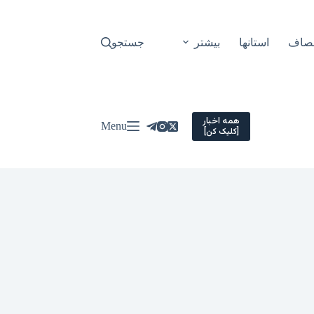
نصاف
استانها
بیشتر
جستجو
همه اخبار
Menu
[کلیک کن]