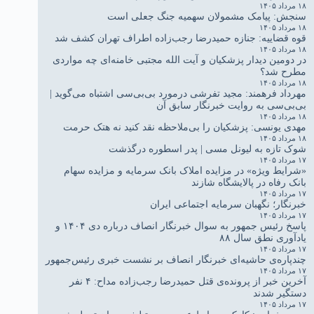
۱۸ مرداد ۱۴۰۵
سنجش: پیامک مشمولان سهمیه جنگ جعلی است
۱۸ مرداد ۱۴۰۵
قوه قضاییه: جنازه حمیدرضا رجب‌زاده اطراف تهران کشف شد
۱۸ مرداد ۱۴۰۵
در دومین دیدار پزشکیان و آیت الله مجتبی خامنه‌ای چه مواردی
مطرح شد؟
۱۸ مرداد ۱۴۰۵
مهرداد فرهمند: مجید تفرشی درمورد بی‌بی‌سی اشتباه می‌گوید |
بی‌بی‌سی به روایت خبرنگار سابق آن
۱۸ مرداد ۱۴۰۵
مهدی یونسی: پزشکیان را بی‌ملاحظه نقد کنید نه هتک حرمت
۱۸ مرداد ۱۴۰۵
شوک تازه به لیونل مسی | پدر اسطوره درگذشت
۱۷ مرداد ۱۴۰۵
«شرایط ویژه» در مزایده املاک بانک سرمایه و مزایده سهام
بانک رفاه در پالایشگاه شازند
۱۷ مرداد ۱۴۰۵
خبرنگار؛ نگهبان سرمایه اجتماعی ایران
۱۷ مرداد ۱۴۰۵
پاسخ رئیس جمهور به سوال خبرنگار انصاف درباره دی ۱۴۰۴ و
یادآوری نطق سال ۸۸
۱۷ مرداد ۱۴۰۵
چندپاره‌ی حاشیه‌ای خبرنگار انصاف بر نشست خبری رئیس‌جمهور
۱۷ مرداد ۱۴۰۵
آخرین خبر از پرونده‌ی قتل حمیدرضا رجب‌زاده مداح: ۴ نفر
دستگیر شدند
۱۷ مرداد ۱۴۰۵