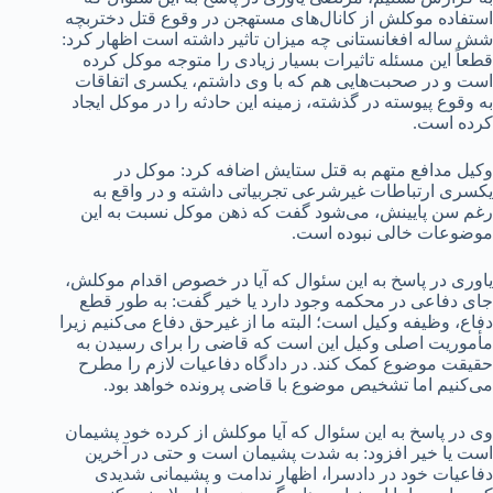
استفاده موکلش از کانال‌های مستهجن در وقوع قتل دختربچه
شش ساله افغانستانی چه میزان تاثیر داشته است اظهار کرد:
قطعاً این مسئله تاثیرات بسیار زیادی را متوجه موکل کرده
است و در صحبت‌هایی هم که با وی داشتم، یکسری اتفاقات
به وقوع پیوسته در گذشته، زمینه این حادثه را در موکل ایجاد
کرده است.
وکیل مدافع متهم به قتل ستایش اضافه کرد: موکل در
یکسری ارتباطات غیرشرعی تجربیاتی داشته و در واقع به
رغم سن پایینش، می‌شود گفت که ذهن موکل نسبت به این
موضوعات خالی نبوده است.
یاوری در پاسخ به این سئوال که آیا در خصوص اقدام موکلش،
جای دفاعی در محکمه وجود دارد یا خیر گفت: به طور قطع
دفاع، وظیفه وکیل است؛ البته ما از غیرحق دفاع می‌کنیم زیرا
مأموریت اصلی وکیل این است که قاضی را برای رسیدن به
حقیقت موضوع کمک کند. در دادگاه دفاعیات لازم را مطرح
می‌کنیم اما تشخیص موضوع با قاضی پرونده خواهد بود.
وی در پاسخ به این سئوال که آیا موکلش از کرده خود پشیمان
است یا خیر افزود: به شدت پشیمان است و حتی در آخرین
دفاعیات خود در دادسرا، اظهار ندامت و پشیمانی شدیدی