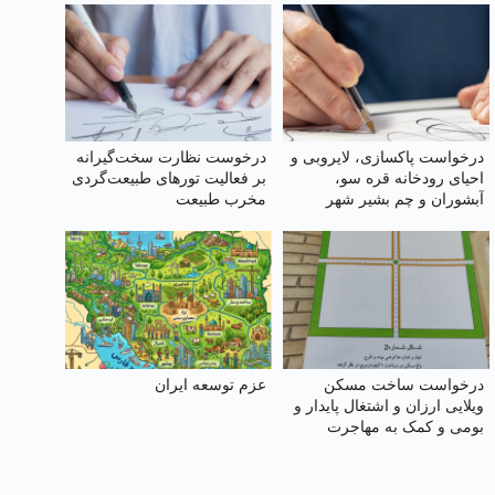
درخواست پاکسازی، لایروبی و
درخوست نظارت سخت‌گیرانه
احیای رودخانه قره سو،
بر فعالیت تورهای طبیعت‌گردی
آبشوران و چم بشیر شهر
مخرب طبیعت
کرمانشاه و رودخانه‌های
هم‌مسیر و وابسته (گاماسیاب،
دینورآب، سیمره)
درخواست ساخت مسکن
عزم توسعه ایران
ویلایی ارزان و اشتغال پایدار و
بومی و کمک به مهاجرت
معکوس در شهرستان تربت
جام