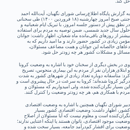
حل کند.
به گزارش پایگاه اطلاع‌رسانی شورای نگهبان، آیت‌الله احمد
جنتی صبح امروز چهارشنبه (۱۸ فروردین ۱۴۰۰) طی سخنانی
در نطق پیش از دستور جلسه امروز، با تبریک ایام شعبانیه و
حلول سال جدید شمسی، ضمن توصیه به مردم برای استفاده
بیشتر از روز‌های باقی‌مانده ماه شعبان، اظهار داشت: جوانان
مؤمن زیادی در کشور حضور دارند و ما امید داریم که به
دعا‌های خالصانه این جوانان و همت مضاعف مسئولان،
مسائل و مشکلات کشور هر چه زودتر حل شود.
وی در بخش دیگری از سخنان خود با اشاره به وضعیت کرونا
و ابتلای هزاران نفر از مردم به این بیماری منحوس، تصریح
کرد: متأسفانه دوباره تعداد زیادی از شهر‌های کشور به شدت
درگیر کرونا شده‌اند؛ کرونا به سرعت در حال پیشروی است و
این بسیار نگران‌کننده شده، ولی امیدواریم که مسئولان و
مردم با همکاری هم، هر چه زودتر وضعیت را کنترل کنند.
دبیر شورای نگهبان همچنین با اشاره به وضعیت اقتصادی
کشور، اظهار داشت: وضعیت اقتصادی کشور بسیار
نگران‌کننده است و معلوم نیست که آیا مسئولان از اصلاح
وضعیت موجود اقتصادی، ناتوان هستند یا اینکه اعتنایی ندارند؛
وضعیت برای اقشار کم‌درآمد جامعه، بسیار سخت شده و