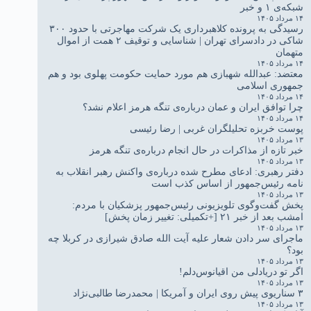
شبکه‌ی ۱ و خبر
۱۴ مرداد ۱۴۰۵
رسیدگی به پرونده کلاهبرداری یک شرکت مهاجرتی با حدود ۳۰۰
شاکی در دادسرای تهران | شناسایی و توقیف ۲ همت از اموال
متهمان
۱۴ مرداد ۱۴۰۵
معتضد: عبدالله شهبازی هم مورد حمایت حکومت پهلوی بود و هم
جمهوری اسلامی
۱۴ مرداد ۱۴۰۵
چرا توافق ایران و عمان درباره‌ی تنگه هرمز اعلام نشد؟
۱۴ مرداد ۱۴۰۵
پوست خربزه تحلیلگران غربی | رضا رئیسی
۱۳ مرداد ۱۴۰۵
خبر تازه از مذاکرات در حال انجام درباره‌ی تنگه هرمز
۱۳ مرداد ۱۴۰۵
دفتر رهبری: ادعای مطرح شده درباره‌ی واکنش رهبر انقلاب به
نامه رئیس‌جمهور از اساس کذب است
۱۳ مرداد ۱۴۰۵
پخش گفت‌وگوی تلویزیونی رئیس‌جمهور پزشکیان با مردم:
امشب بعد از خبر ۲۱ [+تکمیلی: تغییر زمان پخش]
۱۳ مرداد ۱۴۰۵
ماجرای سر دادن شعار علیه آیت الله صادق شیرازی در کربلا چه
بود؟
۱۳ مرداد ۱۴۰۵
اگر تو دریادلی من اقیانوس‌دلم!
۱۳ مرداد ۱۴۰۵
۳ سناریوی پیش روی ایران و آمریکا | محمدرضا طالبی‌نژاد
۱۳ مرداد ۱۴۰۵