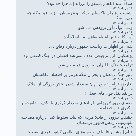
صدای بلند انفجار مسکو را لرزاند | ماجرا چه بود؟
۱۶ مرداد ۱۴۰۵
نشست رهبران پاکستان، ترکیه و عربستان | از توافق مکه چه
می‌دانیم؟
۱۶ مرداد ۱۴۰۵
وقتی پول داور پژوهش می شود
۱۶ مرداد ۱۴۰۵
آمریکا، ناقض اعظم تفاهم‌نامه اسلام‌آباد
۱۶ مرداد ۱۴۰۵
نقبی بر اظهارات ریاست جمهور درباره وقایع دی
۱۶ مرداد ۱۴۰۵
پزشکیان: ارز ترجیحی حذف نمی‌شد قحطی در جنگ قطعی بود
۱۶ مرداد ۱۴۰۵
ترامپ: جنگ با ایران به زودی تمام می‌شود
۱۶ مرداد ۱۴۰۵
تاثیر جنگ رمضان و بحران تنگه هرمز بر اقتصاد افغانستان
۱۵ مرداد ۱۴۰۵
تعارض قوانین؛ مانع پنهان سنددار شدن بخش بزرگی از املاک
۱۵ مرداد ۱۴۰۵
در نقد نقل قول های جعلی!
۱۵ مرداد ۱۴۰۵
معمای ترور لاریجانی: از ادعای سردار کوثری تا تکذیب خانواده و
پیگیری قوه قضاییه
۱۵ مرداد ۱۴۰۵
حقیقتِ بیرون از قاب؛ مردی که نباید سقوط کند | درباره مصاحبه
تلویزیونی رئیس‌جمهور پزشکیان
۱۵ مرداد ۱۴۰۵
فیلم | مشاور قالیباف: تصمیم‌های نظامی کشور فردی نیست؛