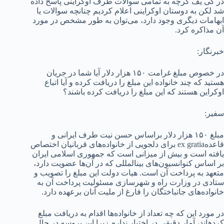
در کی یف گرچه به تمامی سوالات طرف اوکراینی پاسخ داده
شد لکن به دوستان اوکراینی اعلام کردیم چنانچه سوالات یا
ابهامات دیگری وجود دارد، می‌توان به طور مشخص در مورد
آن مذاکره کرد.
خبرنگار:
در خصوص مبلغ غرامت ۱۵۰ هزار دلار آیا شما در جریان
هستید که چند خانواده این مبلغ را دریافت کرده و آیا اتباع
اوکراین هستند که این مبلغ را دریافت کرده باشند؟
سفیر:
مبلغ ۱۵۰ هزار دلار براساس حسن نیت طرف ایرانی و
قاعدهex gratia برای دلجویی از خانواده‌های قربانیان اختصاص
یافته است و بیش از میزانی است که جمهوری اسلامی ایران
بر اساس کنوانسیون‌های بین­المللی که در آن‌ها عضویت دارد،
متعهد به پرداخت آن است. هیات دولت این مبلغ را تصویب و
ستادی در وزارت راه و شهرسازی مسئولیت پرداخت آن به
خانواده‌های جانباختگان را فارغ از ملیت آنان برعهده دارد.
در مورد این که چه تعداد از خانواده‌ها اقدام به دریافت مبلغ
کرده­اند، آمار دقیقی در اختیار ندارم زیرا این پروسه در حال