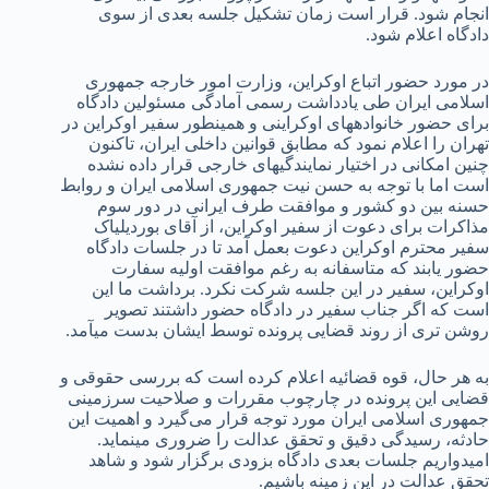
انجام شود. قرار است زمان تشکیل جلسه بعدی از سوی
دادگاه اعلام شود.
در مورد حضور اتباع اوکراین، وزارت امور خارجه جمهوری
اسلامی ایران طی یادداشت رسمی آمادگی مسئولین دادگاه
برای حضور خانواده­های اوکراینی و همین­طور سفیر اوکراین در
تهران را اعلام نمود که مطابق قوانین داخلی ایران، تاکنون
چنین امکانی در اختیار نمایندگی­های خارجی قرار داده نشده
است اما با توجه به حسن نیت جمهوری اسلامی ایران و روابط
حسنه بین دو کشور و موافقت طرف ایرانی در دور سوم
مذاکرات برای دعوت از سفیر اوکراین، از آقای بوردیلیاک
سفیر محترم اوکراین دعوت بعمل آمد تا در جلسات دادگاه
حضور یابند که متاسفانه به رغم موافقت اولیه سفارت
اوکراین، سفیر در این جلسه شرکت نکرد. برداشت ما این
است که اگر جناب سفیر در دادگاه حضور داشتند تصویر
روشن تری از روند قضایی پرونده توسط ایشان بدست می­آمد.
به هر حال، قوه قضائیه اعلام کرده است که بررسی حقوقی و
قضایی این پرونده در چارچوب مقررات و صلاحیت سرزمینی
جمهوری اسلامی ایران مورد توجه قرار می‌گیرد و اهمیت این
حادثه، رسیدگی دقیق و تحقق عدالت را ضروری می­نماید.
امیدواریم جلسات بعدی دادگاه بزودی برگزار شود و شاهد
تحقق عدالت در این زمینه باشیم.