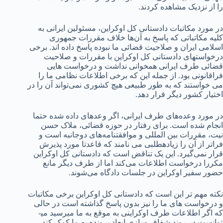
را از نزدیک مشاهده کردند.
در مورد مکاتبات دادستانی کل اوکراین، مسئولین ایرانی به
کلیه مکاتباتی که پاسخ به آن‌ها خلاف مقررات جمهوری
اسلامی ایران و صلاحیت قضائی ما نبوده پاسخ داده اند. برخی
درخواست­های دادستانی کل اوکراین با مقررات و صلاحیت
قضائی طرف ایرانی همخوانی نداشت و درخواست هایی
فراقانونی بود. از جمله این که برخی اطلاعات نظامی ما را
می خواستند که به طور طبیعی هیچ کشوری نمی‌تواند آن را در
اختیار کشور دیگر قرار دهد.
در مورد وعده‌های طرف ایرانی، اگر وعده­ای داده شده حتما
انجام شده است. برای رفتار در حوزه قضائی، ملاک حسن
نیت، مقررات بین المللی و موافقتنامه‌های دوجانبه است و
فراتر از آن را زیاده­طلبی می نامند که قاعدتا مورد پذیرش
قرار نمی‌گیرد. این یک تناقض است که دادستانی کل اوکراین
مکررا درخواست اطلاعات می‌کند اما از طرف دیگر مانع
حضور سفیر اوکراین در جلسات دادگاه می‌شوند.
نکته مهم تر این است که دادستانی کل اوکراین برخی مکاتبات
و درخواست های ما را نیز بدون پاسخ گذاشته است در حالی
که اگر اطلاعات طرف اوکراینی به موقع به ما می­رسید می­
توانست در روند شفاف سازی ابعاد پرونده به ما کمک کند.