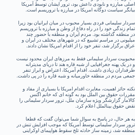
اصلی مبارزه و نابودی داعش بود، ترور ایشان توسط آمریکا
بیانگر سیاست دوگانه امریکا در مبارزه با تروریسم است.
سردار سلیمانی فردی بسیار محبوب در میان ایرانیان بود زیرا
تمام زندگی خود را در راه دفاع از وطن و مبارزه با تروریسم
در منطقه گذاشته بود. مردم ایران و منطقه با حضور چند
میلیونی در مراسم تشییع که در شهرهای مختلف در ایران و
عراق برگزار شد، تنفر خود را از اقدام امریکا نشان دادند.
محبوبیت سردار سلیمانی فقط به مرزهای ایران محدود نیست
و در یک پهنه جغرافیایی از شبه قاره هند تا دریای مدیترانه
طرفداران زیادی داشت. اقدام آمریکا، اعتراض و ابراز تنفر
جمعی مردم در منطقه خاورمیانه و شبه قاره را در پی داشت.
نکته حائز اهمیت، مغایرت اقدام امریکا با بسیاری از مفاد و
مقررات حقوق بین الملل بود به گونه ای که خانم اگنس
کالامار گزارشگر ویژه سازمان ملل، ترور سردار سلیمانی را
نقض حقوق بین­الملل اعلام کرد.
به هر حال، در پاسخ به سوال شما می‌توان گفت که قطعا
ترور سردار سلیمانی توسط آمریکا که موجب افزایش تنش در
منطقه شد، زمینه ساز حادثه تلخ سقوط هواپیمای اوکراینی