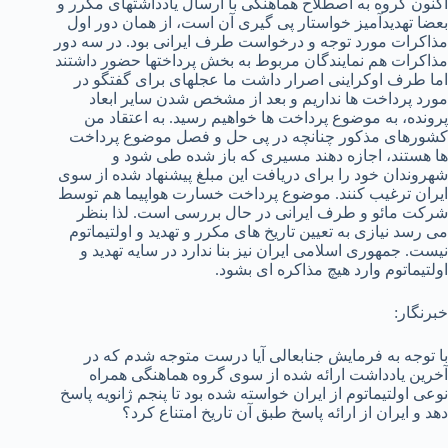
اکنون گروه به اصطلاح هماهنگی با ارسال یادداشتهای مکرر و
بعضا تهدیدآمیز خواستار پی گیری آن است، از همان دور اول
مذاکرات مورد توجه و درخواست طرف ایرانی بود. در سه دور
مذاکرات هم نمایندگان مربوط به بخش پرداختها حضور داشتند
اما طرف اوکراینی اصرار داشت ما عجله­ای برای گفتگو در
مورد پرداخت ها نداریم و بعد از مشخص شدن سایر ابعاد
پرونده، به موضوع پرداخت ها خواهیم رسید. به اعتقاد من
کشورهای مذکور چنانچه در پی حل و فصل موضوع پرداخت
ها هستند، اجازه دهند مسیری که باز شده طی شود و
شهروندان خود را برای دریافت این مبلغ پیشنهاد شده از سوی
ایران ترغیب کنند. موضوع پرداخت خسارت هواپیما هم توسط
شرکت مائو و طرف ایرانی در حال بررسی است. لذا بنظر
می رسد نیازی به تعیین تاریخ های مکرر و تهدید و اولتیماتوم
نیست. جمهوری اسلامی ایران نیز بنا ندارد در سایه تهدید و
اولتیماتوم وارد هیچ مذاکره ای بشود.
خبرنگار:
با توجه به فرمایش جنابعالی آیا درست متوجه شدم که در
آخرین یادداشت ارائه شده از سوی گروه هماهنگی همراه
نوعی اولتیماتوم از ایران خواسته شده بود تا پنجم ژانویه پاسخ
دهد و ایران از ارائه پاسخ طبق آن تاریخ امتناع کرد؟