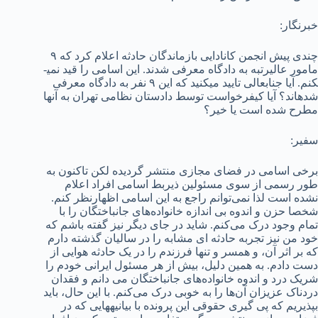
خبرنگار:
چندی پیش انجمن کانادایی بازماندگان حادثه اعلام کرد که ۹
مامور عالی­رتبه به دادگاه معرفی شدند. این اسامی را قید نمی­
کنم. آیا جنابعالی تایید می­کنید که این ۹ نفر به دادگاه معرفی
شده­اند؟ آیا کیفرخواست توسط دادستان نظامی تهران به آنها
مطرح شده است یا خیر؟
سفیر:
برخی اسامی در فضای مجازی منتشر گردیده لکن تاکنون به
طور رسمی از سوی مسئولین ذیربط اسامی افراد اعلام
نشده است لذا نمی‌توانم راجع به این اسامی اظهارنظر کنم.
شخصا حزن و اندوه بی اندازه خانواده‌های جانباختگان را با
تمام وجود درک می‌کنم. شاید در جای دیگر نیز گفته باشم که
خود من نیز تجربه حادثه ای مشابه را در سالیان گذشته دارم
که بر اثر آن، و همسر و تنها فرزندم را در یک حادثه هوایی از
دست دادم. به همین دلیل، بیش از هر مسئول ایرانی خودم را
شریک درد و اندوه خانواده‌های جانباختگان می دانم و فقدان
دردناک عزیزان آن‌ها را به خوبی درک می‌کنم. با این حال، باید
بپذیریم که پی گیری حقوقی این پرونده با بیانیه­هایی که در