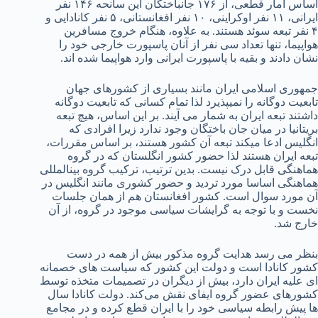
اساس آمار قطعی، از ۱۷۶ جانباختگان این سانحه ۱۴۶ نفر
ایرانی، ۱۱ نفر اوکراینی، ۱۰ نفر افغانستانی، ۵ نفر کانادایی و
۴ نفر تبعه سوئد هستند. به علاوه، هنگام خروج مسافرین
هواپیما، تنها تعداد سی نفر از آنان پاسپورت خارجی خود را
نشان دادند و بقیه با پاسپورت ایرانی وارد هواپیما شده اند.
جمهوری اسلامی ایران مانند بسیاری از کشورهای جهان
تابعیت دوگانه را نمی­پذیرد لذا تمام کسانی که تابعیت دوگانه
داشتند تبعه ایران به شمار می آیند. بر این اساس، هیچ تبعه
بریتانیا در میان جان باختگان وجود ندارد زیرا افرادی که
انگلیس ادعا می­کند تبعه آن کشور هستند، بر اساس مقررات،
تبعه ایران هستند لذا حضور کشور انگلستان که در گروه
هماهنگی قابل درک نیست. بدین ترتیب، ترکیب گروه بین­المللی
هماهنگی اساسا مورد تردید و حضور کشوری مانند انگلیس در
آن مورد سوال است. کشور افغانستان هم از همان جلسات
نخست و با توجه به گرایشات سیاسی موجود در گروه، از آن
خارج شد.
بنظر می رسد هدایت گروه مذکور بیش از همه در دست
کشور کانادا است و دولت این کشور که سیاست های خصمانه
ای علیه ایران دارد، بیش از دیگران در تصمیمات متخذه توسط
کشورهای عضور گروه ایفای نقش می‌کند. دولت کانادا سال
ها پیش رابطه سیاسی خود را با ایران قطع کرده و در مجامع