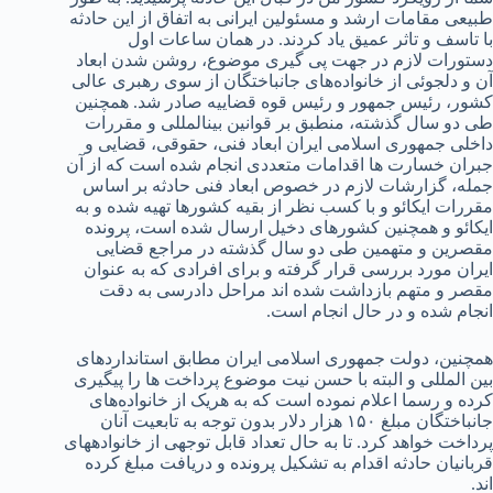
طبیعی مقامات ارشد و مسئولین ایرانی به اتفاق از این حادثه
با تاسف و تاثر عمیق یاد کردند. در همان ساعات اول
دستورات لازم در جهت پی گیری موضوع، روشن شدن ابعاد
آن و دلجوئی از خانواده‌های جانباختگان از سوی رهبری عالی
کشور، رئیس جمهور و رئیس قوه قضاییه صادر شد. همچنین
طی دو سال گذشته، منطبق بر قوانین بین­المللی و مقررات
داخلی جمهوری اسلامی ایران ابعاد فنی، حقوقی، قضایی و
جبران خسارت ها اقدامات متعددی انجام شده است که از آن
جمله، گزارشات لازم در خصوص ابعاد فنی حادثه بر اساس
مقررات ایکائو و با کسب نظر از بقیه کشورها تهیه شده و به
ایکائو و همچنین کشورهای دخیل ارسال شده است، پرونده
مقصرین و متهمین طی دو سال گذشته در مراجع قضایی
ایران مورد بررسی قرار گرفته و برای افرادی که به عنوان
مقصر و متهم بازداشت شده اند مراحل دادرسی به دقت
انجام شده و در حال انجام است.
همچنین، دولت جمهوری اسلامی ایران مطابق استانداردهای
بین المللی و البته با حسن نیت موضوع پرداخت ها را پیگیری
کرده و رسما اعلام نموده است که به هریک از خانواده‌های
جانباختگان مبلغ ۱۵۰ هزار دلار بدون توجه به تابعیت آنان
پرداخت خواهد کرد. تا به حال تعداد قابل توجهی از خانواده­های
قربانیان حادثه اقدام به تشکیل پرونده و دریافت مبلغ کرده
اند.