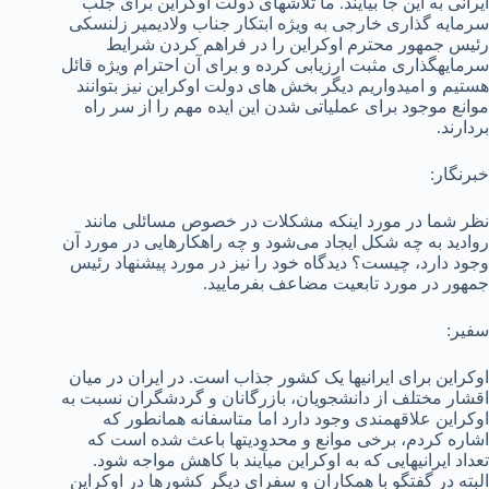
ایرانی به این جا بیایند. ما تلاش­های دولت اوکراین برای جلب
سرمایه گذاری خارجی به ویژه ابتکار جناب ولادیمیر زلنسکی
رئیس جمهور محترم اوکراین را در فراهم کردن شرایط
سرمایه­گذاری مثبت ارزیابی کرده و برای آن احترام ویژه قائل
هستیم و امیدواریم دیگر بخش های دولت اوکراین نیز بتوانند
موانع موجود برای عملیاتی شدن این ایده مهم را از سر راه
بردارند.
خبرنگار:
نظر شما در مورد اینکه مشکلات در خصوص مسائلی مانند
روادید به چه شکل ایجاد می‌شود و چه راهکارهایی در مورد آن
وجود دارد، چیست؟ دیدگاه خود را نیز در مورد پیشنهاد رئیس
جمهور در مورد تابعیت مضاعف بفرمایید.
سفیر:
اوکراین برای ایرانی­ها یک کشور جذاب است. در ایران در میان
اقشار مختلف از دانشجویان، بازرگانان و گردشگران نسبت به
اوکراین علاقه­مندی وجود دارد اما متاسفانه همانطور که
اشاره کردم، برخی موانع و محدودیت­ها باعث شده است که
تعداد ایرانی­هایی که به اوکراین می­آیند با کاهش مواجه شود.
البته در گفتگو با همکاران و سفرای دیگر کشورها در اوکراین