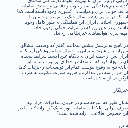
کارآیی لازم را برای ماموریت محوله دارند. طی سال­های
گذشته هم هماهنگی بسیار خوب و دقیقی بین بخش سامانه
پدافند هوایی ایران و هواپیمایی کشوری وجود داشته است کما
این که در تمامی هشت سال جنگ رژیم صدام حسین با
جمهوری اسلامی ایران، این هماهنگی به طور کامل وجود
داشت و در عین این که در شرایط جنگی بودیم، حادثه
مهمی‌برای هواپیماهای غیرنظامی رخ نداد.
در پاسخ به پرسش پیشین شما هم گفتم که وضعیت تنش­آلود
پس از ترور شهید سلیمانی و احتمال حمله موشکی آمریکا به
ایران پس از حمله ایران به پایگاه عین الاسد، شرایط پیچیده
ای را ایجاد کرد که متاسفانه با خطای اپراتور سامانه، این
حادثه تلخ به وقوع پیوست. تمام این توضیحات و جزئیات کامل
آن هم در سه دور مذاکره و هم به صورت مکتوب به طرف
اوکراینی ارائه شده است.
خبرنگار:
همان طور که متوجه شدم در جریان مذاکرات، قرار بود
طرف ایرانی اطلاعات سامانه “تور ام یک” را ارائه کند. آیا در
این خصوص اطلاعاتی ارائه شده است؟
سفیر: