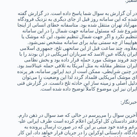
سفیر:
در آن گزارش به سوال شما پاسخ داده است. در گزارش گفته
شده که این سامانه روز قبل از جای دیگری به نزدیک فرودگاه
مهرآباد تهران منتقل شده بود. متاسفانه خطای انسانی از اینجا
شروع شد که مسئول سامانه جهت شمال را در این سامانه
تنظیم نکرد و اگر جهت شمال تنظیم نشود، این که موشک یا
هواپیما از چه سمتی بیاید برای سامانه مشخص نمی‌شود.
بعلاوه، چند ساعت قبل از این سانحه­ی تلخ، جمهوری اسلامی
ایران پایگاه عین الاسد که سربازان آمریکایی در آن بودند را با
چند فروند موشک مورد حمله قرار داده بود و بخش نظامی
ایران منتظر مقابله به مثل آمریکا به تلافی حمله عین­الاسد بود.
در چنین شرایطی، ممکن است از دید اپراتور سامانه، هر پرنده
ای موشک آمریکایی قلمداد گردد لذا این وضعیت را می‌توان
دلیل اصلی و زمینه ساز این حادثه تلخ دانست. در گزارش فنی
ایران نیز این موضوع کاملاً توضیح داده شده است.
خبرنگار:
آخرین سوال را می‌­پرسم در حالی که صد سوال در ذهن دارم.
دفتر دادستان کل اوکراین اعلام کرده است طرف ایرانی علی­
رغم وعده­ خود مبنی بر این که در صورت ارسال پرونده به
دادگاه، دادستانی اوکراین را در جریان قرار خواهد داد، این کار