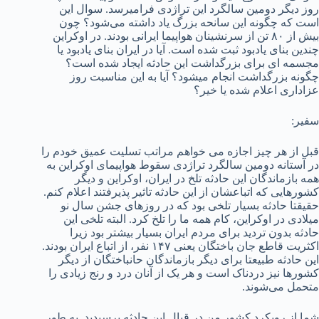
روز دیگر دومین سالگرد این تراژدی فرامی­رسد. سوال این
است که چگونه این سانحه بزرگ یاد داشته می‌شود؟ چون
بیش از ۸۰ تن از سرنشینان هواپیما ایرانی بودند. در اوکراین
چندین بنای یادبود ثبت شده است. آیا در ایران بنای یادبود یا
مجسمه ای برای بزرگداشت این حادثه ایجاد شده است؟
چگونه بزرگداشت انجام می­شود؟ آیا به این مناسبت روز
عزاداری اعلام شده یا خیر؟
سفیر:
قبل از هر چیز اجازه می خواهم مراتب تسلیت عمیق خودم را
در آستانه دومین سالگرد تراژدی سقوط هواپیمای اوکراین به
همه بازماندگان این حادثه تلخ در ایران، اوکراین و دیگر
کشورهایی که اتباعشان از این حادثه تاثیر پذیرفتند اعلام کنم.
حقیقتا حادثه بسیار تلخی بود که در روزهای جشن سال نو
میلادی در اوکراین، کام همه ما را تلخ کرد. البته تلخی این
حادثه بدون تردید برای مردم ایران بسیار بیشتر بود زیرا
اکثریت قاطع جان باختگان یعنی ۱۴۷ نفر، از اتباع ایران بودند.
این حادثه طبیعتا برای دیگر بازماندگان حانباختگان از دیگر
کشورها نیز دردناک است و هر یک از آنان درد و رنج زیادی را
متحمل می‌شوند.
شما از رویکرد کشور من در قبال این حادثه پرسیدید. به طور