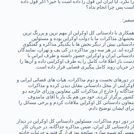
را نکرد. آیا ایران این قول را داده است یا خیر؟ اگر قول داده
است پس چرا انجام نداد؟
سفیر:
همکاری با دادستانی کل اوکراین از مهم ترین و پررنگ ترین
بخش­های مذاکرات ما با دولت اوکراین بوده و مسئولین
دادستانی بیش از دیگر بخش ها با یکدیگر مذاکره و گفتگوی
کرده اند. در هر سه دور مذاکره در کی­ یف و تهران، نمایندگان
دادستانی ایران و اوکراین حضور داشته و طرف ایرانی با
دست باز اطلاعات کامل را به طرف اوکراینی داده و آن‌ها را
در جریان روند کامل پیگیری قضایی قرار داده است.
در دورهای نخست و دوم مذاکرات، هیات های قضائی ایرانی و
اوکراینی از محل دادستانی مقابل دیدن کرده و مذاکرات
جداگانه را خارج از مذاکرات کلی معاونین وزرای خارجه دو
کشور برگزار کردند. خود من هم یک بار با آقای مامدوف
معاون دادستانی کل اوکراین ملاقات کردم و برخی مسائل را
برای ایشان توضیح دادم.
در دور دوم مذاکرات، مسئولین دادستانی کل اوکراین در دیدار
از دادستانی کل ایران، ضمن مذاکره جداگانه، در جریان کار
مهمی‌که شبیه سازی سانحه بود قرار گرفتند و جزئیات حادثه