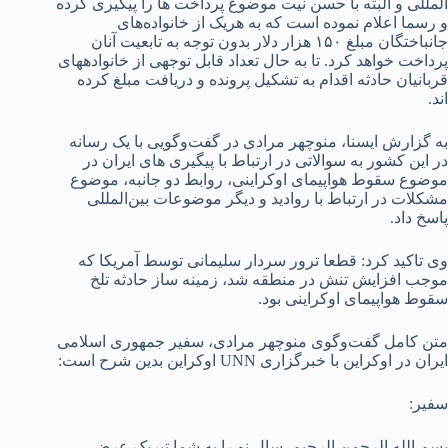
المللی و البته با حسن نیت موضوع پرداخت ها را پیگیری کرده
و رسما اعلام نموده است که به هریک از خانواده‌های
جانباختگان مبلغ ۱۵۰ هزار دلار بدون توجه به تابعیت آنان
پرداخت خواهد کرد. تا به حال تعداد قابل توجهی از خانواده­های
قربانیان حادثه اقدام به تشکیل پرونده و دریافت مبلغ کرده
اند.
به گزارش ایسنا، منوچهر مرادی در گفت‌وگویی با یک رسانه
در این کشور به سوالاتی در ارتباط با پیگیری های ایران در
موضوع سقوط هواپیمای اوکراینی، روابط دو جانبه، موضوع
مشکلات در ارتباط با روادید و دیگر موضوعات بین‌المللی
پاسخ داد.
وی تاکید کرد: قطعا ترور سردار سلیمانی توسط آمریکا که
موجب افزایش تنش در منطقه شد، زمینه ساز حادثه تلخ
سقوط هواپیمای اوکراینی بود.
متن کامل گفت‌وگوی منوچهر مرادی، سفیر جمهوری اسلامی
ایران در اوکراین با خبرگزاری UNN اوکراین بدین شرح است:
سفیر:
بسم الله الرحمن الرحیم. سال نو را به شما تبریک عرض