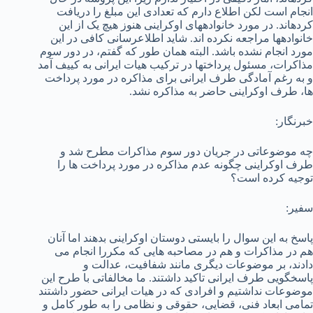
انجام است لکن اطلاع دارم که تعدادی این مبلغ را دریافت
کرده­اند. در مورد خانواده­های اوکراینی هنوز هیچ یک از این
خانواده­ها مراجعه نکرده اند. شاید اطلاع­رسانی کافی در این
مورد انجام نشده باشد. البته همان طور که گفتم، در دور سوم
مذاکرات، مسئول پرداخت­ها در ترکیب هیات ایرانی به کی­یف آمد
و به رغم آمادگی طرف ایرانی برای مذاکره در مورد پرداخت
ها، طرف اوکراینی حاضر به مذاکره نشد.
خبرنگار:
چه موضوعاتی در جریان دور سوم مذاکرات مطرح شد و
طرف اوکراینی چگونه عدم مذاکره در مورد پرداخت ها را
توجیه کرده است؟
سفیر:
پاسخ به این سوال را بایستی دوستان اوکراینی بدهند اما آنان
هم در مذاکرات و هم در مصاحبه­ هایی که مکررا انجام می
دادند، بر موضوعات دیگری مانند شفافیت، عدالت و
پاسخگویی طرف ایرانی تاکید داشتند. ما مخالفاتی با طرح این
موضوعات نداشتیم و افرادی که در هیات ایرانی حضور داشتند
تمامی ابعاد فنی، قضایی، حقوقی و نظامی را به طور کامل و