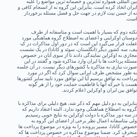
بین المللی همواره تندترین و خصمانه ترین مواضع را علیه
ایران اتخاذ کرده است. بنابراین این گروه نه از انسجام کافی و
نه از حسن نیت لازم در جهت حل و فصل مسئله برخوردار
است.
نکته دوم که بسیار با اهمیت است و متاسفانه از طرف
دوستان اوکراینی و اعضای به اصطلاح گروه هماهنگی مورد
غفلت قرار می‌گیرد این است که در دور اول مذاکرات در کی­
یف، سه کشور دیگر (انگلستان، سوئد و کانادا) در یک نشست
مجازی به اوکراین نمایندگی دادند تا از سوی آنان در خصوص
مسئله پرداخت ها با ایران وارد مذاکره شود و گفتند در این
صورت نیازی به مذاکره با کشورهای دیگر نیست. در آن جلسه
به طور مشخص طرف ایرانی سوال کرد که اگر در مورد
پرداخت به توافق برسیم آیا این توافق مورد تایید سایر کشورها
هست یا خیرکه آنها با قاطعیت حمایت خود را از هر گونه
توافق بین ایران و اوکراین اعلام کردند.
بنابراین به دو دلیل مهم که ذکر شد، هیچ دلیلی برای مذاکره با
گروه به اصطلاح هماهنگی وجود ندارد. البته اعتقاد داریم که
در سه دور مذاکره با دولت اوکراین به نتایج خوبی رسیدیم
ولی متاسفانه اعمال نظر برخی از اعضای این گروه به
خصوص کانادا، مسیر پرونده را به ویژه در موضوع پرداخت ها
منحرف کرد. ضمنا موضوع مذاکره در خصوص پرداخت ها که