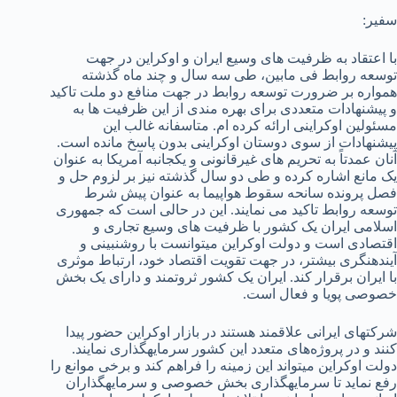
سفیر:
با اعتقاد به ظرفیت های وسیع ایران و اوکراین در جهت
توسعه روابط فی مابین، طی سه سال و چند ماه گذشته
همواره بر ضرورت توسعه روابط در جهت منافع دو ملت تاکید
و پیشنهادات متعددی برای بهره مندی از این ظرفیت ها به
مسئولین اوکراینی ارائه کرده ام. متاسفانه غالب این
پیشنهادات از سوی دوستان اوکراینی بدون پاسخ مانده است.
آنان عمدتاً به تحریم های غیرقانونی و یکجانبه آمریکا به عنوان
یک مانع اشاره کرده و طی دو سال گذشته نیز بر لزوم حل و
فصل پرونده سانحه سقوط هواپیما به عنوان پیش شرط
توسعه روابط تاکید می نمایند. این در حالی­ است که جمهوری
اسلامی ایران یک کشور با ظرفیت های وسیع تجاری و
اقتصادی است و دولت اوکراین می­توانست با روشن­بینی و
آینده­نگری بیشتر، در جهت تقویت اقتصاد خود، ارتباط موثری
با ایران برقرار کند. ایران یک کشور ثروتمند و دارای یک بخش
خصوصی پویا و فعال است.
شرکت­های ایرانی علاقمند هستند در بازار اوکراین حضور پیدا
کنند و در پروژه‌های متعدد این کشور سرمایه­گذاری نمایند.
دولت اوکراین می­تواند این زمینه را فراهم کند و برخی موانع را
رفع نماید تا سرمایه­گذاری بخش خصوصی و سرمایه­گذاران