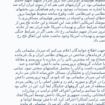
سقوط هواپیمای اوکراینی شد ترور سردار سپهبد شهید قاسم
سلیمانی بود. در گزارش­های فنی هم که از سوی ایران ارائه شد
با اشاره به مستندات موجود و به رغم هماهنگی بین بخش­های
نظامی و غیرنظامی علت وقوع سانحه سقوط هواپیما بروز
خطای انسانی و اشتباه در تشخیص هواپیمای مسافربری با
موشک آمریکایی اعلام شد. این اشتباه و این حادثه تلخ پس از
ایجاد شرایط جنگی و تهدیدات آمریکا علیه ایران بعد از حادثه
ترور سردار شهید سلیمانی رخ داد. یعنی اگر در شرایط جنگی
نبودیم و تهدیدات آمریکا وجود نداشت شاید این اتفاق تلخ رخ
نمی داد.
جهت اطلاع خوانندگان اعلام می‌کنم که سردار سلیمانی یکی
از فرماندهان شاخص در نیروهای نظامی ایران و یک فرمانده
شجاع بود که بیشترین تاثیر را در مبارزه با تروریسم و مقابله
با جنایات گروه‌های تروریستی مانند داعش، القاعده و جبه
النصره داشت و آنان را متحمل شکست­های سختی نمود. تمامی
سیاستمداران و تحلیلگران مسائل خاورمیانه اذعان می دارند
که این سردار سلیمانی بود که نابودی گروه تروریستی داعش
را در عراق و سوریه رقم زد و نقش اصلی را در رهایی مردم
منطقه از شر این گروه­های جنایتگار ایفا کرد. این در حالی بود
که ما می­دانیم براساس اعتراف آقای ترامپ در مبارزات
انتخاباتی ریاست جمهوری آمریکا، داعش توسط آمریکا ایجاد
شد. ترامپ آشکارا اعتراف کرد که داعش توسط اوباما و
کلینتون ایجاد شده و در حالی که سردار سلیمانی فرمانده