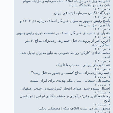
«شرایط ویژه» در مزایده املاک بانک سرمایه و مزایده سهام
بانک رفاه در پالایشگاه شازند
۱۷ مرداد ۱۴۰۵
خبرنگار؛ نگهبان سرمایه اجتماعی ایران
۱۷ مرداد ۱۴۰۵
پاسخ رئیس جمهور به سوال خبرنگار انصاف درباره دی ۱۴۰۴ و
یادآوری نطق سال ۸۸
۱۷ مرداد ۱۴۰۵
چندپاره‌ی حاشیه‌ای خبرنگار انصاف بر نشست خبری رئیس‌جمهور
۱۷ مرداد ۱۴۰۵
آخرین خبر از پرونده‌ی قتل حمیدرضا رجب‌زاده مداح: ۴ نفر
دستگیر شدند
۱۷ مرداد ۱۴۰۵
محمد خدادی: کارکرد روابط عمومی به تبلیغ مدیران تبدیل شده
است
۱۷ مرداد ۱۴۰۵
ننه دلاورهای ایرانی | محمدرضا تاجیک
۱۷ مرداد ۱۴۰۵
حمیدرضا رجب‌زاده مداح کیست و چطور به قتل رسید؟
۱۷ مرداد ۱۴۰۵
محمدعلی سبحانی: پیمان مکه تهدیدی برای ایران نیست
۱۷ مرداد ۱۴۰۵
احتمال شنیده شدن صدای انفجار کنترل‌شده در جنوب اصفهان
۱۷ مرداد ۱۴۰۵
روزنامه‌نگاری ملی؛ درآمدی بر حقیقت‌نگاری ایرانی | ابوالفضل
فاتح
۱۶ مرداد ۱۴۰۵
منطق راهبردی پشت ائتلاف مکه | مصطفی نجفی
۱۶ مرداد ۱۴۰۵