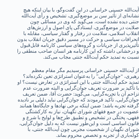
آیت‌الله حسینی خراسانی در این گفت‌وگو، با بیان اینکه هیچ
نشانه‌ای از تأثیر سن بر موضع‌گیری، تشخیص و رأی آیت‌الله
جنتی دیده نشده است، می‌گوید که وی در مسائلی چون
صلابت در موضع‌گیری، ایستادگی پای اصول و ارزش‌های
انقلاب اسلامی، سلامت در رفتار و گفتار سیاسی، مقابله با
انحرافات سیاسی و حرکت در مسیر دقیق جریان انقلاب بدون
تأثیرپذیری از جریانات و گروه‌های سیاسی کارنامه قابل‌قبول
و درخشانی داشته که این کارنامه هر انسان صاحب منطقی را
نسبت به تمدید حکم آیت‌الله جنتی مجاب می‌کند.
از آیت‌الله حسینی خراسانی پرسیدیم مگر مقام معظم
رهبری، “جوان‌گرایی” را به‌عنوان استراتژی تعین نکرده‌اند؟
تمدید حکم آیت‌الله جنتی با این استراتژی در تعارض نیست؟ او
با تأکید بر ضرورت تعریف جوان‌گرایی و البته ضرورت عدم
تزاحم آن با تجربه‌گرایی، می‌گوید: حضرت آقا، ضمن تعریف
جوان‌گرایی، تأکید فرمودند که جوان‌گرایی نباید دلیلی بر نادیده
گرفته تجربه باشد؛ ضمن اینکه برخی نهادها و جایگاه‌ها همانند
عضویت در جمع فقهای شورای نگهبان، نیاز به کارکشتگی
فقهی، پختگی در تشخیص و تطبیق طرح‌ها و لوایح با شرع و
قانون اساسی است و این‌طور نیست که به دلیل جوان‌گرایی،
شورای نگهبان از شخصیت مجربی چون آیت‌الله جنتی، با
کوله‌باری از تجربه و تخصص محروم بماند.