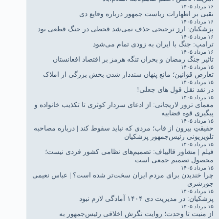
۱۶ مرداد ۱۴۰۵
نقبی بر اظهارات ریاست جمهور درباره وقایع دی
۱۶ مرداد ۱۴۰۵
پزشکیان: ارز ترجیحی حذف نمی‌شد قحطی در جنگ قطعی بود
۱۶ مرداد ۱۴۰۵
ترامپ: جنگ با ایران به زودی تمام می‌شود
۱۶ مرداد ۱۴۰۵
تاثیر جنگ رمضان و بحران تنگه هرمز بر اقتصاد افغانستان
۱۵ مرداد ۱۴۰۵
تعارض قوانین؛ مانع پنهان سنددار شدن بخش بزرگی از املاک
۱۵ مرداد ۱۴۰۵
در نقد نقل قول های جعلی!
۱۵ مرداد ۱۴۰۵
معمای ترور لاریجانی: از ادعای سردار کوثری تا تکذیب خانواده و
پیگیری قوه قضاییه
۱۵ مرداد ۱۴۰۵
حقیقتِ بیرون از قاب؛ مردی که نباید سقوط کند | درباره مصاحبه
تلویزیونی رئیس‌جمهور پزشکیان
۱۵ مرداد ۱۴۰۵
فیلم | مشاور قالیباف: تصمیم‌های نظامی کشور فردی نیست؛
محصول تصمیم جمعی است
۱۵ مرداد ۱۴۰۵
چرا خندیدن برای مردم ایران سخت‌تر شده است؟ | عباس نعیمی
جورشری
۱۵ مرداد ۱۴۰۵
پزشکیان: در مدیریت دی ۱۴۰۴ آمادگی لازم نبود
۱۵ مرداد ۱۴۰۵
از منیت تا وحدت؛ روایت نگرش اخلاقی رئیس‌جمهور به