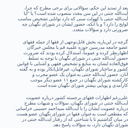
بعد از تمدید این حکم، سؤالاتی برای برخی مطرح که چرا،
آیت‌الله جنتی در این سن مجدد منصوب شده است؟ یا “آیا
آیت‌الله جنتی با کهولت سنی که دارد توانایی تشخیص مناسب
لوایح را دارد؟ و یا آنکه، حضور ایشان در شورای نگهبان چه
ضرورتی دارد و سؤالات متعدد.
گرچه در این‌باره، بخش قابل‌توجهی از فقها از جمله فقهای
عضو جامعه مدرسین حوزه علمیه قم یا مجلس خبرگان
اظهارنظر کرده و عموماً، استدلال کرده بودند که ضرورت
حضور آیت‌الله جنتی در شورای نگهبان با توجه به تسلط
فوق‌العاده ایشان به منابع و تشخیص فقهی و آشنایی با قوانین
کشور و ساختار شورای نگهبان، غیرقابل‌انکار بوده و به گفته
آنان، حضور آیت‌الله جنتی به‌عنوان یک عضو مجرب و
کارکشته شورای نگهبان در جمع ۱۱ عضو دیگر موجب
کارآمدی و پویایی بیشتر شورای نگهبان شده است.
علی‌رغم اظهارات فقهای برجسته کشور درباره عضویت
آیت‌الله جنتی در شورای نگهبان، سؤالات و شبهات مطرح
درباره عضویت ایشان را با آیت‌الله سیداحمد حسینی خراسانی
که مقطعی است به‌عنوان فقها در شورای نگهبان عضو هست
در میان گذاشتیم تا با شناختی که از رفتار آیت‌الله جنتی در
شورای نگهبان دارد، به سؤالات پاسخ دهد.